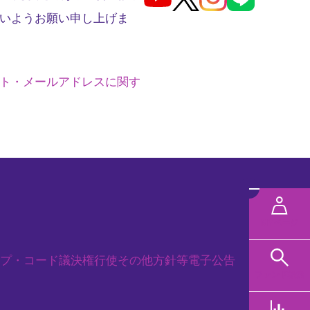
いようお願い申し上げま
ト・メールアドレスに関す
メ
ニ
MYページ
ュ
プ・コード
議決権行使
その他方針等
電子公告
ー
ファンド検索
規タブで開く
を