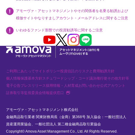
アモーヴァ・アセットマネジメントやその関係者を名乗る勧誘および
模倣サイトやなりすましアカウント・メールアドレスに関するご注意
いわゆるファンド形態での投資勧誘等に関するご注意
Youtube
X
Instagram
LINE
ご利用にあたって
サイトポリシー
投資信託のリスクと費用
勧誘方針
個人情報保護基本方針
スチュワードシップ・コード
議決権行使
その他方針等
電子公告
プレスリリース
採用情報・人材育成
お問い合わせ
公式アカウント
新規タブで開く
証券取引等監視委員会情報提供窓口
アモーヴァ・アセットマネジメント株式会社
金融商品取引業者 関東財務局長（金商）第368号 加入協会：一般社団法人
資産運用業協会、一般社団法人 第二種金融商品取引業協会
Copyright© Amova Asset Management Co., Ltd. All Rights Reserved.