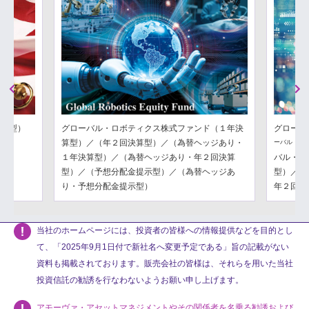
Previous
Next
分配型）
グローバル・ロボティクス株式ファンド（１年決
グローバ
算型）／（年２回決算型）／（為替ヘッジあり・
ーバル・フ
１年決算型）／（為替ヘッジあり・年２回決算
バル・フ
型）／（予想分配金提示型）／（為替ヘッジあ
型）／（
り・予想分配金提示型）
年２回決
当社のホームページには、投資者の皆様への情報提供などを目的とし
て、「2025年9月1日付で新社名へ変更予定である」旨の記載がない
資料も掲載されております。販売会社の皆様は、それらを用いた当社
投資信託の勧誘を行なわないようお願い申し上げます。
アモーヴァ・アセットマネジメントやその関係者を名乗る勧誘および