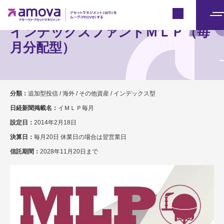
Japan
メ
インデックスファンドＭＬＰ（毎
ニ
月分配型）
ュ
ー
分類：
追加型投信 / 海外 / その他資産 / インデックス型
日経新聞掲載名：
イＭＬＰ毎月
設定日：
2014年2月18日
決算日：
毎月20日 休業日の場合は翌営業日
信託期間：
2028年11月20日まで