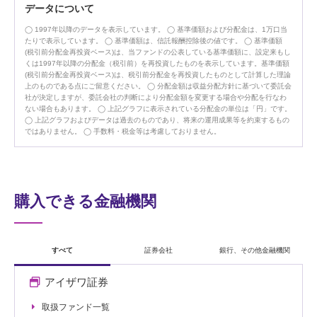
データについて
1997年以降のデータを表示しています。
基準価額および分配金は、1万口当
たりで表示しています。
基準価額は、信託報酬控除後の値です。
基準価額
(税引前分配金再投資ベース)は、当ファンドの公表している基準価額に、設定来もし
くは1997年以降の分配金（税引前）を再投資したものを表示しています。基準価額
(税引前分配金再投資ベース)は、税引前分配金を再投資したものとして計算した理論
上のものである点にご留意ください。
分配金額は収益分配方針に基づいて委託会
社が決定しますが、委託会社の判断により分配金額を変更する場合や分配を行なわ
ない場合もあります。
上記グラフに表示されている分配金の単位は「円」です。
上記グラフおよびデータは過去のものであり、将来の運用成果等を約束するもの
ではありません。
手数料・税金等は考慮しておりません。
購入できる金融機関
すべて
証券会社
銀行、その他金融機関
アイザワ証券
取扱ファンド一覧