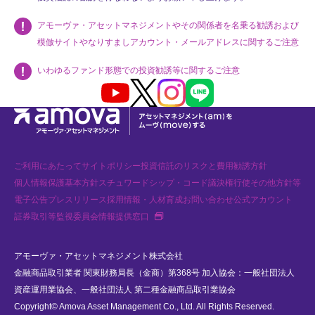
アモーヴァ・アセットマネジメントやその関係者を名乗る勧誘および
模倣サイトやなりすましアカウント・メールアドレスに関するご注意
いわゆるファンド形態での投資勧誘等に関するご注意
Youtube
X
Instagram
LINE
ご利用にあたって
サイトポリシー
投資信託のリスクと費用
勧誘方針
個人情報保護基本方針
スチュワードシップ・コード
議決権行使
その他方針等
電子公告
プレスリリース
採用情報・人材育成
お問い合わせ
公式アカウント
新規タブで開く
証券取引等監視委員会情報提供窓口
アモーヴァ・アセットマネジメント株式会社
金融商品取引業者 関東財務局長（金商）第368号 加入協会：一般社団法人
資産運用業協会、一般社団法人 第二種金融商品取引業協会
Copyright© Amova Asset Management Co., Ltd. All Rights Reserved.