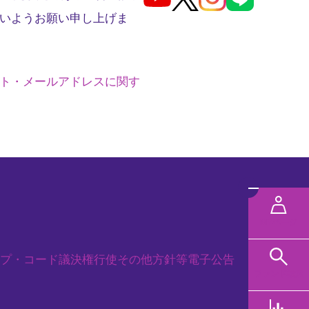
いようお願い申し上げま
ト・メールアドレスに関す
メ
ニ
MYページ
ュ
プ・コード
議決権行使
その他方針等
電子公告
ー
ファンド検索
規タブで開く
を