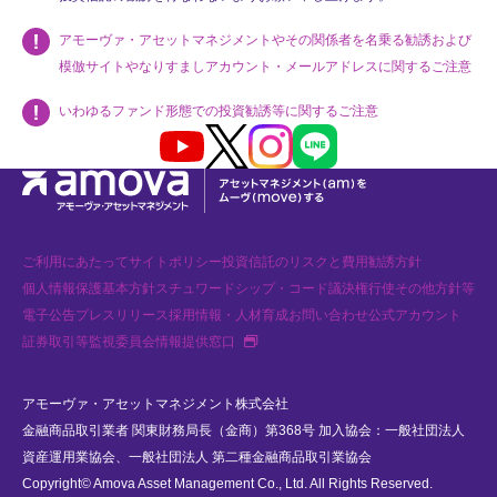
アモーヴァ・アセットマネジメントやその関係者を名乗る勧誘および
模倣サイトやなりすましアカウント・メールアドレスに関するご注意
いわゆるファンド形態での投資勧誘等に関するご注意
Youtube
X
Instagram
LINE
ご利用にあたって
サイトポリシー
投資信託のリスクと費用
勧誘方針
個人情報保護基本方針
スチュワードシップ・コード
議決権行使
その他方針等
電子公告
プレスリリース
採用情報・人材育成
お問い合わせ
公式アカウント
新規タブで開く
証券取引等監視委員会情報提供窓口
アモーヴァ・アセットマネジメント株式会社
金融商品取引業者 関東財務局長（金商）第368号 加入協会：一般社団法人
資産運用業協会、一般社団法人 第二種金融商品取引業協会
Copyright© Amova Asset Management Co., Ltd. All Rights Reserved.