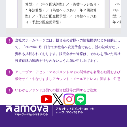
算型）／（年２回決算型）／（為替ヘッジあり・
ーバル・フ
１年決算型）／（為替ヘッジあり・年２回決算
バル・フ
型）／（予想分配金提示型）／（為替ヘッジあ
型）／（
り・予想分配金提示型）
年２回決
当社のホームページには、投資者の皆様への情報提供などを目的とし
て、「2025年9月1日付で新社名へ変更予定である」旨の記載がない
資料も掲載されております。販売会社の皆様は、それらを用いた当社
投資信託の勧誘を行なわないようお願い申し上げます。
アモーヴァ・アセットマネジメントやその関係者を名乗る勧誘および
模倣サイトやなりすましアカウント・メールアドレスに関するご注意
いわゆるファンド形態での投資勧誘等に関するご注意
Youtube
X
Instagram
LINE