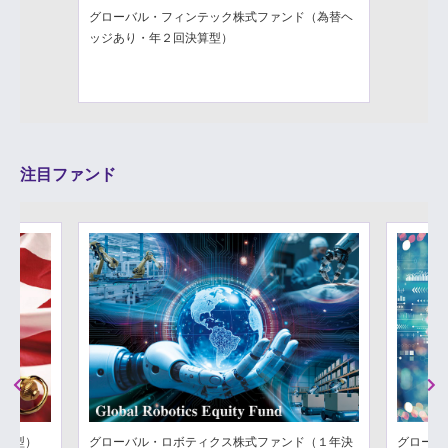
グローバル・フィンテック株式ファンド（為替ヘ
ッジあり・年２回決算型）
注目ファンド
Previous
Next
分配型）
グローバル・ロボティクス株式ファンド（１年決
グローバ