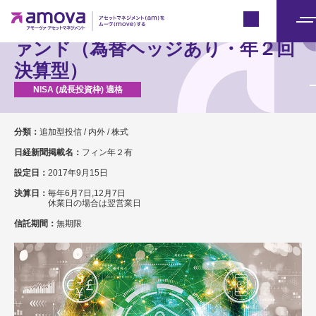
Japan
グローバル・フィンテック株式フ
メ
ァンド（為替ヘッジあり・年２回
ニ
決算型）
ュ
ー
分類：
追加型投信 / 内外 / 株式
日経新聞掲載名：
フィン年２有
設定日：
2017年9月15日
決算日：
毎年6月7日,12月7日
休業日の場合は翌営業日
信託期間：
無期限