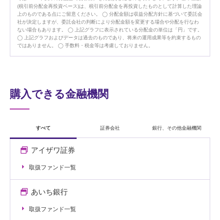
(税引前分配金再投資ベース)は、税引前分配金を再投資したものとして計算した理論
上のものである点にご留意ください。
分配金額は収益分配方針に基づいて委託会
社が決定しますが、委託会社の判断により分配金額を変更する場合や分配を行なわ
ない場合もあります。
上記グラフに表示されている分配金の単位は「円」です。
上記グラフおよびデータは過去のものであり、将来の運用成果等を約束するもの
ではありません。
手数料・税金等は考慮しておりません。
購入できる金融機関
すべて
証券会社
銀行、その他金融機関
アイザワ証券
取扱ファンド一覧
あいち銀行
取扱ファンド一覧