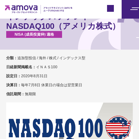
Japan
メ
インデックスファンド
ニ
NASDAQ100（アメリカ株式）
ュ
ー
分類：
追加型投信 / 海外 / 株式 / インデックス型
日経新聞掲載名：
イＮＡＳ100
設定日：
2020年8月31日
決算日：
毎年7月8日 休業日の場合は翌営業日
信託期間：
無期限