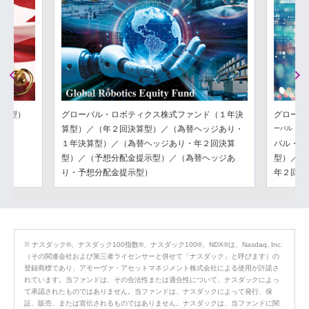
Previous
Next
分配型）
グローバル・ロボティクス株式ファンド（１年決
グローバ
算型）／（年２回決算型）／（為替ヘッジあり・
ーバル・フ
１年決算型）／（為替ヘッジあり・年２回決算
バル・フ
型）／（予想分配金提示型）／（為替ヘッジあ
型）／（
り・予想分配金提示型）
年２回決
ナスダック®、ナスダック100指数®、ナスダック100®、NDX®は、Nasdaq, Inc.
（その関連会社および第三者ライセンサーと併せて「ナスダック」と呼びます）の
登録商標であり、アモーヴァ・アセットマネジメント株式会社による使用が許諾さ
れています。当ファンドは、その合法性または適合性について、ナスダックによっ
て承認されたものではありません。当ファンドは、ナスダックによって発行、保
証、販売、または宣伝されるものではありません。ナスダックは、当ファンドに関