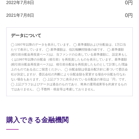
2022年7月8日
0円
2021年7月8日
0円
データについて
1997年以降のデータを表示しています。
基準価額および分配金は、1万口当
たりで表示しています。
基準価額は、信託報酬控除後の値です。
基準価額
(税引前分配金再投資ベース)は、当ファンドの公表している基準価額に、設定来もし
くは1997年以降の分配金（税引前）を再投資したものを表示しています。基準価額
(税引前分配金再投資ベース)は、税引前分配金を再投資したものとして計算した理論
上のものである点にご留意ください。
分配金額は収益分配方針に基づいて委託会
社が決定しますが、委託会社の判断により分配金額を変更する場合や分配を行なわ
ない場合もあります。
上記グラフに表示されている分配金の単位は「円」です。
上記グラフおよびデータは過去のものであり、将来の運用成果等を約束するもの
ではありません。
手数料・税金等は考慮しておりません。
購入できる金融機関