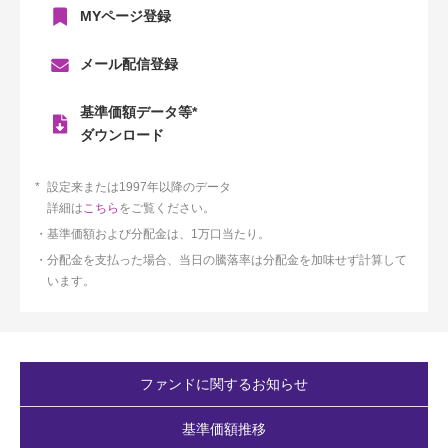
MYページ登録
メール配信登録
基準価額データ等*
ダウンロード
設定来または1997年以降のデータ
詳細は
こちら
をご覧ください。
基準価額および分配金は、1万口当たり。
分配金を支払った場合、当日の騰落率は分配金を加味せず計算して
います。
ファンドに関するお知らせ
基準価額推移