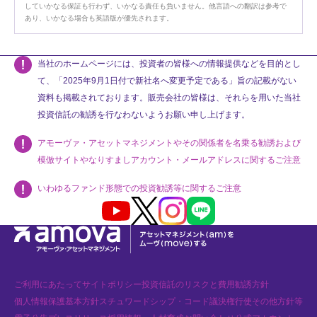
していかなる保証も行わず、いかなる責任も負いません。他言語への翻訳は参考で
あり、いかなる場合も英語版が優先されます。
当社のホームページには、投資者の皆様への情報提供などを目的とし
て、「2025年9月1日付で新社名へ変更予定である」旨の記載がない
資料も掲載されております。販売会社の皆様は、それらを用いた当社
投資信託の勧誘を行なわないようお願い申し上げます。
アモーヴァ・アセットマネジメントやその関係者を名乗る勧誘および
模倣サイトやなりすましアカウント・メールアドレスに関するご注意
いわゆるファンド形態での投資勧誘等に関するご注意
Youtube
X
Instagram
LINE
ご利用にあたって
サイトポリシー
投資信託のリスクと費用
勧誘方針
個人情報保護基本方針
スチュワードシップ・コード
議決権行使
その他方針等