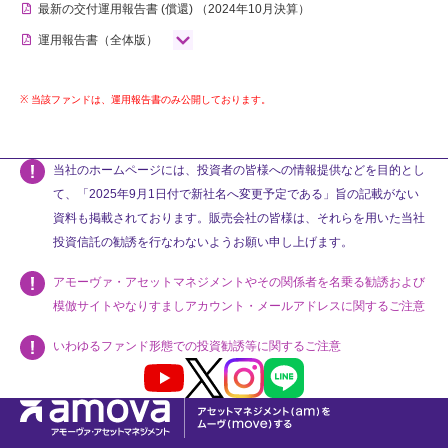
最新の交付運用報告書
(償還)
（2024年10月決算）
運用報告書（全体版）
当該ファンドは、運用報告書のみ公開しております。
当社のホームページには、投資者の皆様への情報提供などを目的とし
て、「2025年9月1日付で新社名へ変更予定である」旨の記載がない
資料も掲載されております。販売会社の皆様は、それらを用いた当社
投資信託の勧誘を行なわないようお願い申し上げます。
アモーヴァ・アセットマネジメントやその関係者を名乗る勧誘および
模倣サイトやなりすましアカウント・メールアドレスに関するご注意
いわゆるファンド形態での投資勧誘等に関するご注意
Youtube
X
Instagram
LINE