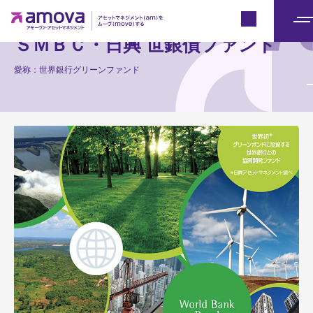
Japan
メ
ＳＭＢＣ・日興 世銀債ファンド
ニ
ュ
愛称：世界銀行グリーンファンド
ー