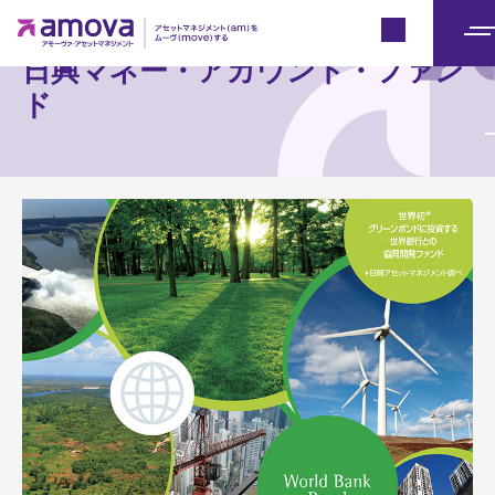
Japan
メ
日興マネー・アカウント・ファン
ニ
ド
ュ
ー