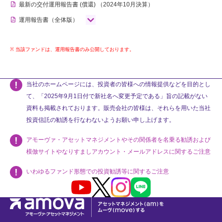
最新の交付運用報告書
(償還)
（2024年10月決算）
運用報告書（全体版）
当該ファンドは、運用報告書のみ公開しております。
当社のホームページには、投資者の皆様への情報提供などを目的とし
て、「2025年9月1日付で新社名へ変更予定である」旨の記載がない
資料も掲載されております。販売会社の皆様は、それらを用いた当社
投資信託の勧誘を行なわないようお願い申し上げます。
アモーヴァ・アセットマネジメントやその関係者を名乗る勧誘および
模倣サイトやなりすましアカウント・メールアドレスに関するご注意
いわゆるファンド形態での投資勧誘等に関するご注意
Youtube
X
Instagram
LINE