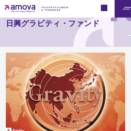
Japan
メ
ニ
日興グラビティ・ファンド
ュ
ー