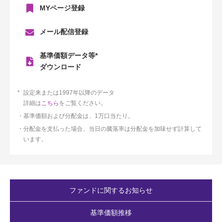
MYページ登録
メール配信登録
基準価額データ等*
ダウンロード
設定来または1997年以降のデータ
詳細は
こちら
をご覧ください。
基準価額および分配金は、1万口当たり。
分配金を支払った場合、当日の騰落率は分配金を加味せず計算して
います。
ファンドに関するお知らせ
基準価額推移