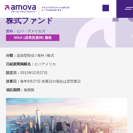
Japan
ロックフェラー・オールアメリカ
メ
株式ファンド
ニ
ュ
愛称：ビバ・アメリカズ
ー
分類：
追加型投信 / 海外 / 株式
日経新聞掲載名：
ビバアメリカ
設定日：
2012年12月27日
決算日：
毎年9月27日 休業日の場合は翌営業日
信託期間：
無期限