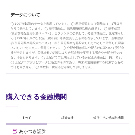
データについて
1997年以降のデータを表示しています。
基準価額および分配金は、1万口当
たりで表示しています。
基準価額は、信託報酬控除後の値です。
基準価額
(税引前分配金再投資ベース)は、当ファンドの公表している基準価額に、設定来もし
くは1997年以降の分配金（税引前）を再投資したものを表示しています。基準価額
(税引前分配金再投資ベース)は、税引前分配金を再投資したものとして計算した理論
上のものである点にご留意ください。
分配金額は収益分配方針に基づいて委託会
社が決定しますが、委託会社の判断により分配金額を変更する場合や分配を行なわ
ない場合もあります。
上記グラフに表示されている分配金の単位は「円」です。
上記グラフおよびデータは過去のものであり、将来の運用成果等を約束するもの
ではありません。
手数料・税金等は考慮しておりません。
購入できる金融機関
すべて
証券会社
銀行、その他金融機関
あかつき証券