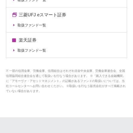
取扱ファンド一覧
三菱UFJ eスマート証券
取扱ファンド一覧
楽天証券
取扱ファンド一覧
一部の信用金庫、労働金庫、信用組合はそれぞれ信金中央金庫、労働金庫連合会、全国
信用協同組合連合会を通じて取扱いを行なう場合があります。 ※「購入できる金融機関」
に「アモーヴァ・アセットマネジメント」の記載があるファンドの取扱いについては、当
社コールセンターへお問い合わせください。 ※取扱いを行なう販売会社がすべて掲載され
ていない場合があります。