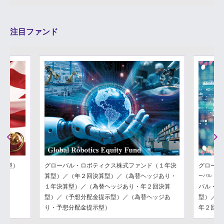
注目ファンド
Previous
Next
分配型）
グローバル・ロボティクス株式ファンド（１年決
グローバ
算型）／（年２回決算型）／（為替ヘッジあり・
ーバル・フ
１年決算型）／（為替ヘッジあり・年２回決算
バル・フ
型）／（予想分配金提示型）／（為替ヘッジあ
型）／（
り・予想分配金提示型）
年２回決