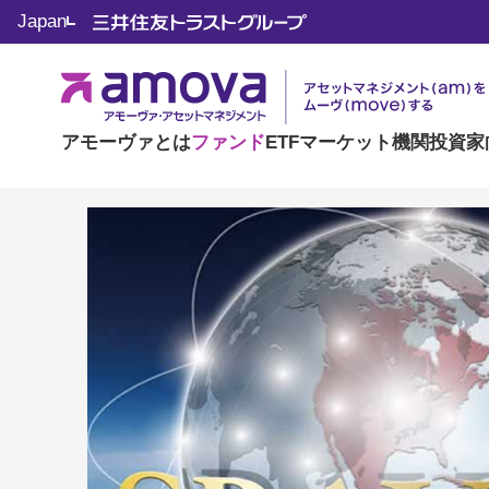
Japan
日興グラビティ・グ
愛称：ＧＧ10＋10
アモーヴァとは
ファンド
ETF
マーケット
機関投資家