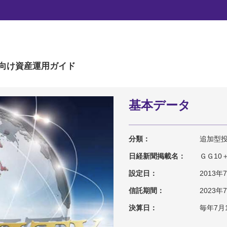
ローバル・ファンド
向け
資産運用ガイド
基本データ
分類：
追加型投信
日経新聞掲載名：
ＧＧ10＋
設定日：
2013年
信託期間：
2023年
決算日：
毎年7月