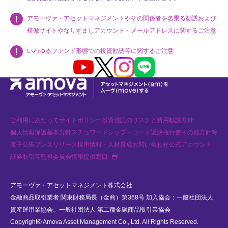
アモーヴァ・アセットマネジメントやその関係者を名乗る勧誘および
模倣サイトやなりすましアカウント・メールアドレスに関するご注意
いわゆるファンド形態での投資勧誘等に関するご注意
Youtube
X
Instagram
LINE
ご利用にあたって
サイトポリシー
投資信託のリスクと費用
勧誘方針
個人情報保護基本方針
スチュワードシップ・コード
議決権行使
その他方針等
電子公告
プレスリリース
採用情報・人材育成
お問い合わせ
公式アカウント
新規タブで開く
証券取引等監視委員会情報提供窓口
アモーヴァ・アセットマネジメント株式会社
金融商品取引業者 関東財務局長（金商）第368号 加入協会：一般社団法人
資産運用業協会、一般社団法人 第二種金融商品取引業協会
Copyright© Amova Asset Management Co., Ltd. All Rights Reserved.