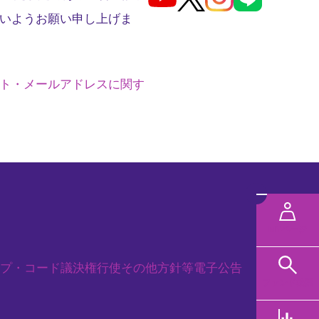
いようお願い申し上げま
ト・メールアドレスに関す
メ
ニ
MYページ
ュ
プ・コード
議決権行使
その他方針等
電子公告
ー
ファンド検索
規タブで開く
を