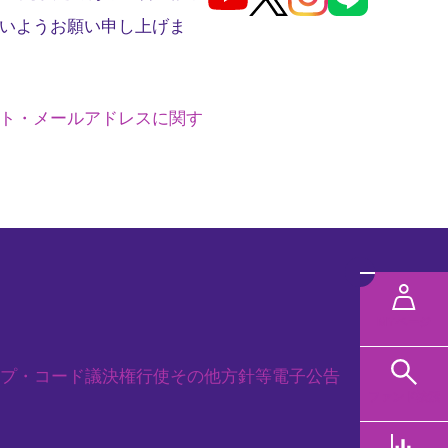
いようお願い申し上げま
ト・メールアドレスに関す
メ
ニ
MYページ
ュ
プ・コード
議決権行使
その他方針等
電子公告
ー
ファンド検索
規タブで開く
を