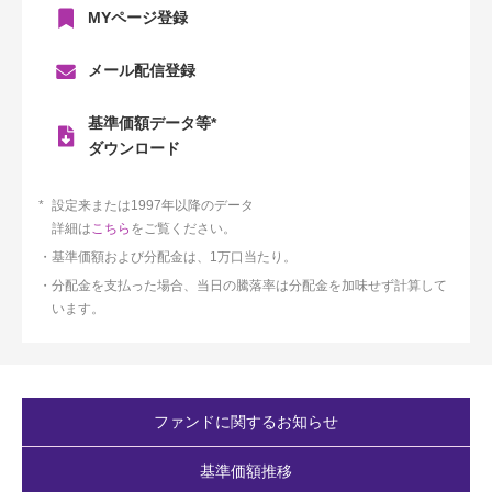
MYページ登録
メール配信登録
基準価額データ等*
ダウンロード
設定来または1997年以降のデータ
詳細は
こちら
をご覧ください。
基準価額および分配金は、1万口当たり。
分配金を支払った場合、当日の騰落率は分配金を加味せず計算して
います。
ファンドに関するお知らせ
基準価額推移