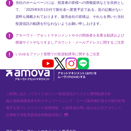
当社のホームページには、投資者の皆様への情報提供などを目的とし
て、「2025年9月1日付で新社名へ変更予定である」旨の記載がない
資料も掲載されております。販売会社の皆様は、それらを用いた当社
投資信託の勧誘を行なわないようお願い申し上げます。
アモーヴァ・アセットマネジメントやその関係者を名乗る勧誘および
模倣サイトやなりすましアカウント・メールアドレスに関するご注意
いわゆるファンド形態での投資勧誘等に関するご注意
Youtube
X
Instagram
LINE
ご利用にあたって
サイトポリシー
投資信託のリスクと費用
勧誘方針
個人情報保護基本方針
スチュワードシップ・コード
議決権行使
その他方針等
電子公告
プレスリリース
採用情報・人材育成
お問い合わせ
公式アカウント
新規タブで開く
証券取引等監視委員会情報提供窓口