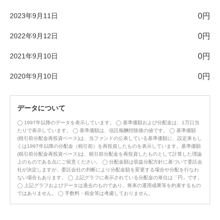
2023年9月11日
0円
2022年9月12日
0円
2021年9月10日
0円
2020年9月10日
0円
データについて
1997年以降のデータを表示しています。
基準価額および分配金は、1万口当
たりで表示しています。
基準価額は、信託報酬控除後の値です。
基準価額
(税引前分配金再投資ベース)は、当ファンドの公表している基準価額に、設定来もし
くは1997年以降の分配金（税引前）を再投資したものを表示しています。基準価額
(税引前分配金再投資ベース)は、税引前分配金を再投資したものとして計算した理論
上のものである点にご留意ください。
分配金額は収益分配方針に基づいて委託会
社が決定しますが、委託会社の判断により分配金額を変更する場合や分配を行なわ
ない場合もあります。
上記グラフに表示されている分配金の単位は「円」です。
上記グラフおよびデータは過去のものであり、将来の運用成果等を約束するもの
ではありません。
手数料・税金等は考慮しておりません。