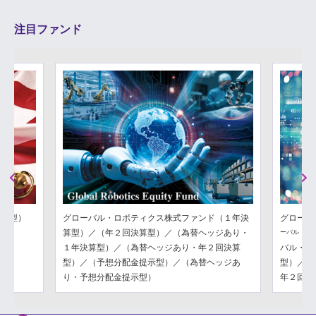
注目ファンド
Previous
Next
分配型）
グローバル・ロボティクス株式ファンド（１年決
グローバ
算型）／（年２回決算型）／（為替ヘッジあり・
ーバル・フ
１年決算型）／（為替ヘッジあり・年２回決算
バル・フ
型）／（予想分配金提示型）／（為替ヘッジあ
型）／（
り・予想分配金提示型）
年２回決