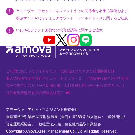
アモーヴァ・アセットマネジメントやその関係者を名乗る勧誘および
模倣サイトやなりすましアカウント・メールアドレスに関するご注意
いわゆるファンド形態での投資勧誘等に関するご注意
Youtube
X
Instagram
LINE
ご利用にあたって
サイトポリシー
投資信託のリスクと費用
勧誘方針
個人情報保護基本方針
スチュワードシップ・コード
議決権行使
その他方針等
電子公告
プレスリリース
採用情報・人材育成
お問い合わせ
公式アカウント
新規タブで開く
証券取引等監視委員会情報提供窓口
アモーヴァ・アセットマネジメント株式会社
金融商品取引業者 関東財務局長（金商）第368号 加入協会：一般社団法人
資産運用業協会、一般社団法人 第二種金融商品取引業協会
Copyright© Amova Asset Management Co., Ltd. All Rights Reserved.