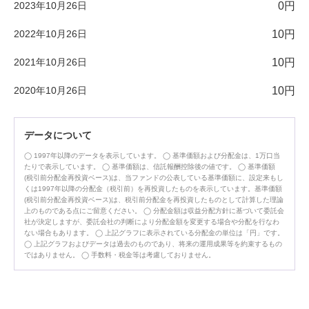
2023年10月26日
0円
2022年10月26日
10円
2021年10月26日
10円
2020年10月26日
10円
データについて
1997年以降のデータを表示しています。
基準価額および分配金は、1万口当
たりで表示しています。
基準価額は、信託報酬控除後の値です。
基準価額
(税引前分配金再投資ベース)は、当ファンドの公表している基準価額に、設定来もし
くは1997年以降の分配金（税引前）を再投資したものを表示しています。基準価額
(税引前分配金再投資ベース)は、税引前分配金を再投資したものとして計算した理論
上のものである点にご留意ください。
分配金額は収益分配方針に基づいて委託会
社が決定しますが、委託会社の判断により分配金額を変更する場合や分配を行なわ
ない場合もあります。
上記グラフに表示されている分配金の単位は「円」です。
上記グラフおよびデータは過去のものであり、将来の運用成果等を約束するもの
ではありません。
手数料・税金等は考慮しておりません。