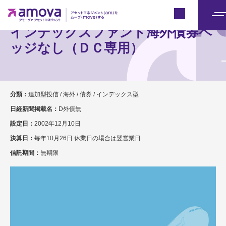
Japan
メ
インデックスファンド海外債券ヘ
ニ
ッジなし（ＤＣ専用）
ュ
ー
分類：
追加型投信 / 海外 / 債券 / インデックス型
日経新聞掲載名：
D外債無
設定日：
2002年12月10日
決算日：
毎年10月26日 休業日の場合は翌営業日
信託期間：
無期限