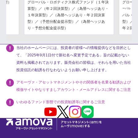
分配型）
グローバル・ロボティクス株式ファンド（１年決
グローバ
算型）／（年２回決算型）／（為替ヘッジあり・
ーバル・フ
１年決算型）／（為替ヘッジあり・年２回決算
バル・フ
型）／（予想分配金提示型）／（為替ヘッジあ
型）／（
り・予想分配金提示型）
年２回決
当社のホームページには、投資者の皆様への情報提供などを目的とし
て、「2025年9月1日付で新社名へ変更予定である」旨の記載がない
資料も掲載されております。販売会社の皆様は、それらを用いた当社
投資信託の勧誘を行なわないようお願い申し上げます。
アモーヴァ・アセットマネジメントやその関係者を名乗る勧誘および
模倣サイトやなりすましアカウント・メールアドレスに関するご注意
いわゆるファンド形態での投資勧誘等に関するご注意
Youtube
X
Instagram
LINE