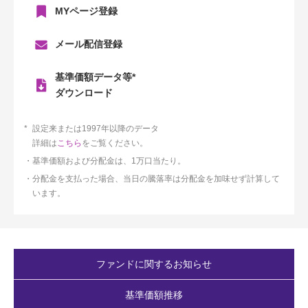
MYページ登録
メール配信登録
基準価額データ等*
ダウンロード
設定来または1997年以降のデータ
詳細は
こちら
をご覧ください。
基準価額および分配金は、1万口当たり。
分配金を支払った場合、当日の騰落率は分配金を加味せず計算して
います。
ファンドに関するお知らせ
基準価額推移