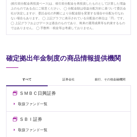
(税引前分配金再投資ベース)は、税引前分配金を再投資したものとして計算した理論
上のものである点にご留意ください。
分配金額は収益分配方針に基づいて委託会
社が決定しますが、委託会社の判断により分配金額を変更する場合や分配を行なわ
ない場合もあります。
上記グラフに表示されている分配金の単位は「円」です。
上記グラフおよびデータは過去のものであり、将来の運用成果等を約束するもの
ではありません。
手数料・税金等は考慮しておりません。
確定拠出年金制度の商品情報提供機関
すべて
証券会社
銀行、その他金融機関
ＳＭＢＣ日興証券
取扱ファンド一覧
ＳＢＩ証券
取扱ファンド一覧