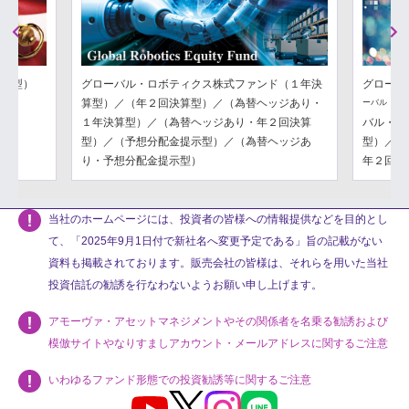
Previous
Next
分配型）
グローバル・ロボティクス株式ファンド（１年決
グローバ
算型）／（年２回決算型）／（為替ヘッジあり・
ーバル・フ
１年決算型）／（為替ヘッジあり・年２回決算
バル・フ
型）／（予想分配金提示型）／（為替ヘッジあ
型）／（
り・予想分配金提示型）
年２回決
当社のホームページには、投資者の皆様への情報提供などを目的とし
て、「2025年9月1日付で新社名へ変更予定である」旨の記載がない
資料も掲載されております。販売会社の皆様は、それらを用いた当社
投資信託の勧誘を行なわないようお願い申し上げます。
アモーヴァ・アセットマネジメントやその関係者を名乗る勧誘および
模倣サイトやなりすましアカウント・メールアドレスに関するご注意
いわゆるファンド形態での投資勧誘等に関するご注意
Youtube
X
Instagram
LINE