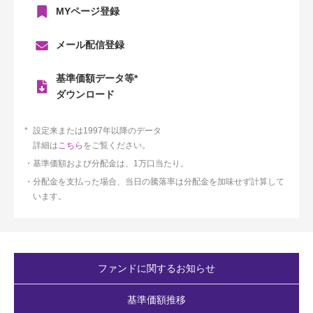
MYページ登録
メール配信登録
基準価額データ等*
ダウンロード
設定来または1997年以降のデータ
詳細は
こちら
をご覧ください。
基準価額および分配金は、1万口当たり。
分配金を支払った場合、当日の騰落率は分配金を加味せず計算して
います。
ファンドに関するお知らせ
基準価額推移