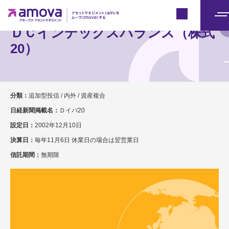
Japan
メ
ＤＣインデックスバランス（株式
ニ
20）
ュ
ー
分類：
追加型投信 / 内外 / 資産複合
日経新聞掲載名：
Ｄイバ20
設定日：
2002年12月10日
決算日：
毎年11月6日 休業日の場合は翌営業日
信託期間：
無期限