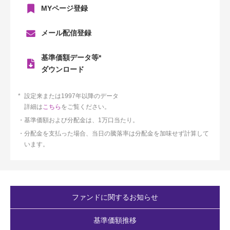
MYページ登録
メール配信登録
基準価額データ等*
ダウンロード
設定来または1997年以降のデータ
詳細は
こちら
をご覧ください。
基準価額および分配金は、1万口当たり。
分配金を支払った場合、当日の騰落率は分配金を加味せず計算して
います。
ファンドに関するお知らせ
基準価額推移