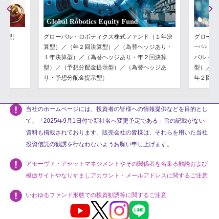
Previous
Next
分配型）
グローバル・ロボティクス株式ファンド（１年決
グローバ
算型）／（年２回決算型）／（為替ヘッジあり・
ーバル・フ
１年決算型）／（為替ヘッジあり・年２回決算
バル・フ
型）／（予想分配金提示型）／（為替ヘッジあ
型）／（
り・予想分配金提示型）
年２回決
当社のホームページには、投資者の皆様への情報提供などを目的とし
て、「2025年9月1日付で新社名へ変更予定である」旨の記載がない
資料も掲載されております。販売会社の皆様は、それらを用いた当社
投資信託の勧誘を行なわないようお願い申し上げます。
アモーヴァ・アセットマネジメントやその関係者を名乗る勧誘および
模倣サイトやなりすましアカウント・メールアドレスに関するご注意
いわゆるファンド形態での投資勧誘等に関するご注意
Youtube
X
Instagram
LINE