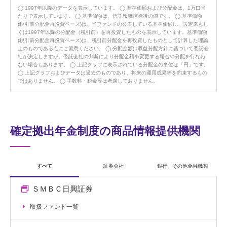
1997年以降のデータを表示しています。
基準価額および分配金は、1万口当
たりで表示しています。
基準価額は、信託報酬控除後の値です。
基準価額
(税引前分配金再投資ベース)は、当ファンドの公表している基準価額に、設定来もし
くは1997年以降の分配金（税引前）を再投資したものを表示しています。基準価額
(税引前分配金再投資ベース)は、税引前分配金を再投資したものとして計算した理論
上のものである点にご留意ください。
分配金額は収益分配方針に基づいて委託会
社が決定しますが、委託会社の判断により分配金額を変更する場合や分配を行なわ
ない場合もあります。
上記グラフに表示されている分配金の単位は「円」です。
上記グラフおよびデータは過去のものであり、将来の運用成果等を約束するもの
ではありません。
手数料・税金等は考慮しておりません。
確定拠出年金制度の商品情報提供機関
すべて
証券会社
銀行、その他金融機関
ＳＭＢＣ日興証券
取扱ファンド一覧