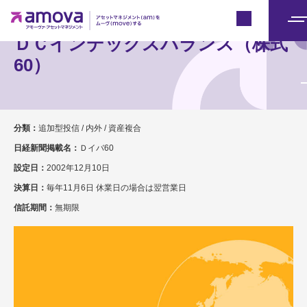
Japan
メ
ＤＣインデックスバランス（株式
ニ
60）
ュ
ー
分類：
追加型投信 / 内外 / 資産複合
日経新聞掲載名：
Ｄイバ60
設定日：
2002年12月10日
決算日：
毎年11月6日 休業日の場合は翌営業日
信託期間：
無期限