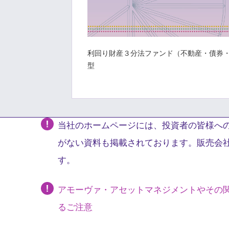
型）／（１年決算型）／（年
利回り財産３分法ファンド（不動産・債券
2050年満期米国国債フ
決算型）
型
債】
当社のホームページには、投資者の皆様への
がない資料も掲載されております。販売会
す。
アモーヴァ・アセットマネジメントやその
るご注意