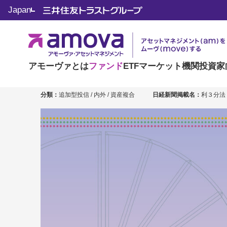
Japan
利回り財産３分法フ
愛称：利回り財産３分法
アモーヴァとは
ファンド
ETF
マーケット
機関投資家
分類：
追加型投信 / 内外 / 資産複合
日経新聞掲載名：
利３分法