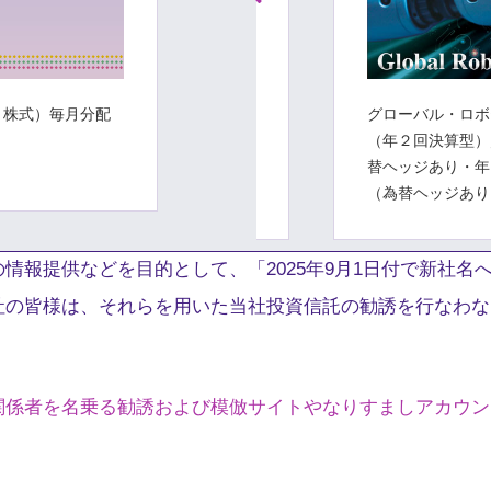
・株式）毎月分配
ァンド（年４回分配型）
グローバル・ロボ
【愛称：2050米国
（年２回決算型）
替ヘッジあり・年
（為替ヘッジあり
情報提供などを目的として、「2025年9月1日付で新社名
社の皆様は、それらを用いた当社投資信託の勧誘を行なわな
関係者を名乗る勧誘および模倣サイトやなりすましアカウン