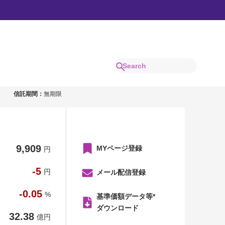
株式）毎月分配型
信託期間：
無期限
9,909
MYページ登録
円
-5
円
メール配信登録
-0.05
%
基準価額データ等*
ダウンロード
32.38
億円