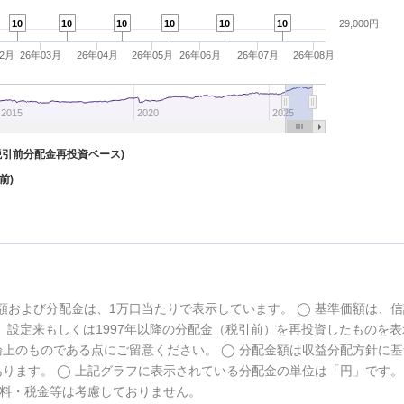
10
10
10
10
10
10
29,000円
02月
26年03月
26年04月
26年05月
26年06月
26年07月
26年08月
2015
2020
2025
税引前分配金再投資ベース)
前)
額および分配金は、1万口当たりで表示しています。
基準価額は、信
設定来もしくは1997年以降の分配金（税引前）を再投資したものを表
論上のものである点にご留意ください。
分配金額は収益分配方針に基
あります。
上記グラフに表示されている分配金の単位は「円」です
料・税金等は考慮しておりません。