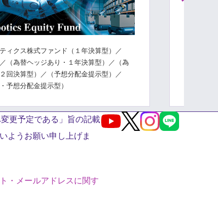
ティクス株式ファンド（１年決算型）／
グローバ
／（為替ヘッジあり・１年決算型）／（為
ンテック株式
２回決算型）／（予想分配金提示型）／
株式ファ
・予想分配金提示型）
替ヘッジ
へ変更予定である」旨の記載
Youtube
X
Instagram
LINE
いようお願い申し上げま
ト・メールアドレスに関す