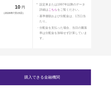
設定来または1997年以降のデータ
10
円
詳細は
こちら
をご覧ください。
（2026年7月15日）
基準価額および分配金は、1万口当
たり。
分配金を支払った場合、当日の騰落
率は分配金を加味せず計算していま
す。
購入できる金融機関