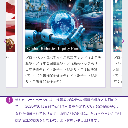
Previous
Next
分配型）
グローバル・ロボティクス株式ファンド（１年決
グローバ
算型）／（年２回決算型）／（為替ヘッジあり・
ーバル・フ
１年決算型）／（為替ヘッジあり・年２回決算
バル・フ
型）／（予想分配金提示型）／（為替ヘッジあ
型）／（
り・予想分配金提示型）
年２回決
当社のホームページには、投資者の皆様への情報提供などを目的とし
て、「2025年9月1日付で新社名へ変更予定である」旨の記載がない
資料も掲載されております。販売会社の皆様は、それらを用いた当社
投資信託の勧誘を行なわないようお願い申し上げます。