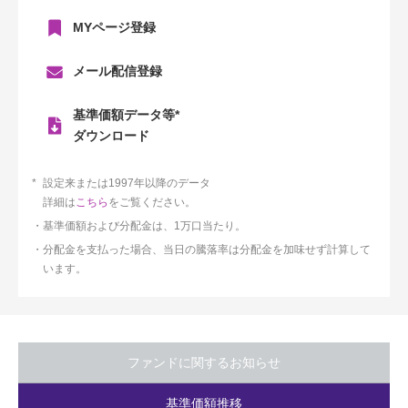
MYページ登録
メール配信登録
基準価額データ等*
ダウンロード
設定来または1997年以降のデータ
詳細は
こちら
をご覧ください。
基準価額および分配金は、1万口当たり。
分配金を支払った場合、当日の騰落率は分配金を加味せず計算して
います。
ファンドに関するお知らせ
基準価額推移