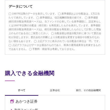
データについて
1997年以降のデータを表示しています。
基準価額および分配金は、1万口当
たりで表示しています。
基準価額は、信託報酬控除後の値です。
基準価額
(税引前分配金再投資ベース)は、当ファンドの公表している基準価額に、設定来もし
くは1997年以降の分配金（税引前）を再投資したものを表示しています。基準価額
(税引前分配金再投資ベース)は、税引前分配金を再投資したものとして計算した理論
上のものである点にご留意ください。
分配金額は収益分配方針に基づいて委託会
社が決定しますが、委託会社の判断により分配金額を変更する場合や分配を行なわ
ない場合もあります。
上記グラフに表示されている分配金の単位は「円」です。
上記グラフおよびデータは過去のものであり、将来の運用成果等を約束するもの
ではありません。
手数料・税金等は考慮しておりません。
購入できる金融機関
すべて
証券会社
銀行、その他金融機関
あかつき証券