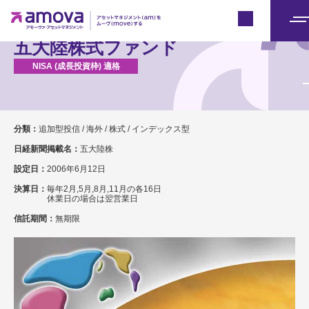
Japan
メ
五大陸株式ファンド
ニ
ュ
ー
分類：
追加型投信 / 海外 / 株式 / インデックス型
日経新聞掲載名：
五大陸株
設定日：
2006年6月12日
決算日：
毎年2月,5月,8月,11月の各16日
休業日の場合は翌営業日
信託期間：
無期限