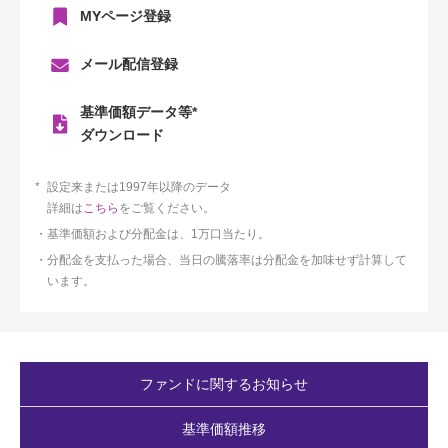
MYページ登録
メール配信登録
基準価額データ等*
ダウンロード
設定来または1997年以降のデータ
詳細は
こちら
をご覧ください。
基準価額および分配金は、1万口当たり。
分配金を支払った場合、当日の騰落率は分配金を加味せず計算して
います。
ファンドに関するお知らせ
基準価額推移