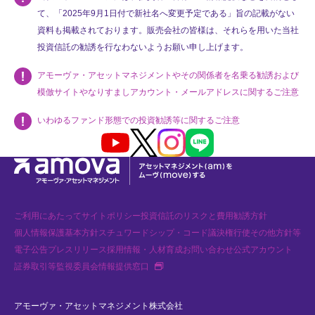
て、「2025年9月1日付で新社名へ変更予定である」旨の記載がない
資料も掲載されております。販売会社の皆様は、それらを用いた当社
投資信託の勧誘を行なわないようお願い申し上げます。
アモーヴァ・アセットマネジメントやその関係者を名乗る勧誘および
模倣サイトやなりすましアカウント・メールアドレスに関するご注意
いわゆるファンド形態での投資勧誘等に関するご注意
Youtube
X
Instagram
LINE
ご利用にあたって
サイトポリシー
投資信託のリスクと費用
勧誘方針
個人情報保護基本方針
スチュワードシップ・コード
議決権行使
その他方針等
電子公告
プレスリリース
採用情報・人材育成
お問い合わせ
公式アカウント
新規タブで開く
証券取引等監視委員会情報提供窓口
アモーヴァ・アセットマネジメント株式会社