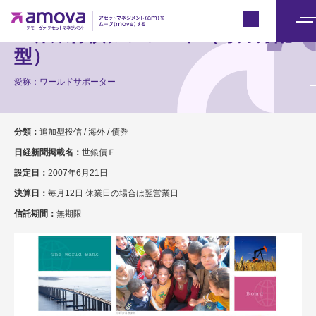
Japan
世界銀行債券ファンド（毎月分配
メ
ニ
型）
ュ
愛称：ワールドサポーター
ー
分類：
追加型投信 / 海外 / 債券
日経新聞掲載名：
世銀債Ｆ
設定日：
2007年6月21日
決算日：
毎月12日 休業日の場合は翌営業日
信託期間：
無期限