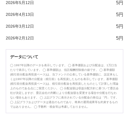
2026年5月12日
5円
2026年4月13日
5円
2026年3月12日
5円
2026年2月12日
5円
データについて
1997年以降のデータを表示しています。
基準価額および分配金は、1万口当
たりで表示しています。
基準価額は、信託報酬控除後の値です。
基準価額
(税引前分配金再投資ベース)は、当ファンドの公表している基準価額に、設定来もし
くは1997年以降の分配金（税引前）を再投資したものを表示しています。基準価額
(税引前分配金再投資ベース)は、税引前分配金を再投資したものとして計算した理論
上のものである点にご留意ください。
分配金額は収益分配方針に基づいて委託会
社が決定しますが、委託会社の判断により分配金額を変更する場合や分配を行なわ
ない場合もあります。
上記グラフに表示されている分配金の単位は「円」です。
上記グラフおよびデータは過去のものであり、将来の運用成果等を約束するもの
ではありません。
手数料・税金等は考慮しておりません。