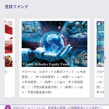
注目ファンド
Previous
Next
分配型）
グローバル・ロボティクス株式ファンド（１年決
グローバ
算型）／（年２回決算型）／（為替ヘッジあり・
ーバル・フ
１年決算型）／（為替ヘッジあり・年２回決算
バル・フ
型）／（予想分配金提示型）／（為替ヘッジあ
型）／（
り・予想分配金提示型）
年２回決
当社のホームページには、投資者の皆様への情報提供などを目的とし