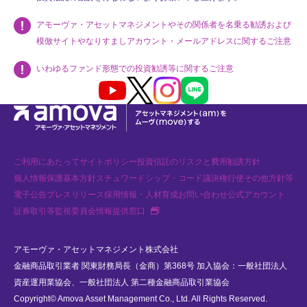
アモーヴァ・アセットマネジメントやその関係者を名乗る勧誘および
模倣サイトやなりすましアカウント・メールアドレスに関するご注意
いわゆるファンド形態での投資勧誘等に関するご注意
Youtube
X
Instagram
LINE
ご利用にあたって
サイトポリシー
投資信託のリスクと費用
勧誘方針
個人情報保護基本方針
スチュワードシップ・コード
議決権行使
その他方針等
電子公告
プレスリリース
採用情報・人材育成
お問い合わせ
公式アカウント
新規タブで開く
証券取引等監視委員会情報提供窓口
アモーヴァ・アセットマネジメント株式会社
金融商品取引業者 関東財務局長（金商）第368号 加入協会：一般社団法人
資産運用業協会、一般社団法人 第二種金融商品取引業協会
Copyright© Amova Asset Management Co., Ltd. All Rights Reserved.