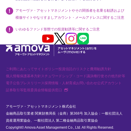
アモーヴァ・アセットマネジメントやその関係者を名乗る勧誘および
模倣サイトやなりすましアカウント・メールアドレスに関するご注意
いわゆるファンド形態での投資勧誘等に関するご注意
Youtube
X
Instagram
LINE
ご利用にあたって
サイトポリシー
投資信託のリスクと費用
勧誘方針
個人情報保護基本方針
スチュワードシップ・コード
議決権行使
その他方針等
電子公告
プレスリリース
採用情報・人材育成
お問い合わせ
公式アカウント
新規タブで開く
証券取引等監視委員会情報提供窓口
アモーヴァ・アセットマネジメント株式会社
金融商品取引業者 関東財務局長（金商）第368号 加入協会：一般社団法人
資産運用業協会、一般社団法人 第二種金融商品取引業協会
Copyright© Amova Asset Management Co., Ltd. All Rights Reserved.