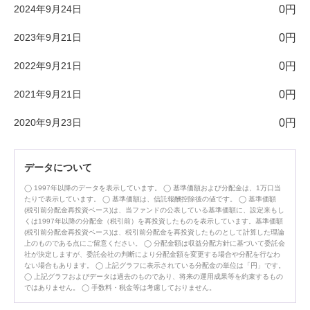
2024年9月24日
0円
2023年9月21日
0円
2022年9月21日
0円
2021年9月21日
0円
2020年9月23日
0円
データについて
1997年以降のデータを表示しています。
基準価額および分配金は、1万口当
たりで表示しています。
基準価額は、信託報酬控除後の値です。
基準価額
(税引前分配金再投資ベース)は、当ファンドの公表している基準価額に、設定来もし
くは1997年以降の分配金（税引前）を再投資したものを表示しています。基準価額
(税引前分配金再投資ベース)は、税引前分配金を再投資したものとして計算した理論
上のものである点にご留意ください。
分配金額は収益分配方針に基づいて委託会
社が決定しますが、委託会社の判断により分配金額を変更する場合や分配を行なわ
ない場合もあります。
上記グラフに表示されている分配金の単位は「円」です。
上記グラフおよびデータは過去のものであり、将来の運用成果等を約束するもの
ではありません。
手数料・税金等は考慮しておりません。