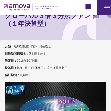
Japan
メ
グローバル３倍３分法ファンド
ニ
（１年決算型）
ュ
ー
分類：
追加型投信 / 内外 / 資産複合
日経新聞掲載名：
G３倍３分１
設定日：
2018年10月4日
決算日：
毎年9月21日 休業日の場合は翌営業日
信託期間：
無期限