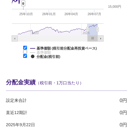
0
15,000円
25年10月
26年01月
26年04月
26年07月
2020
2025
基準価額 (税引前分配金再投資ベース)
基準価額
分配金(税引前)
分配金実績
（税引前・1万口当たり）
設定来合計
0円
直近12期計
0円
2025年9月22日
0円