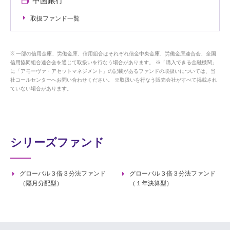
中国銀行
取扱ファンド一覧
一部の信用金庫、労働金庫、信用組合はそれぞれ信金中央金庫、労働金庫連合会、全国
信用協同組合連合会を通じて取扱いを行なう場合があります。 ※「購入できる金融機関」
に「アモーヴァ・アセットマネジメント」の記載があるファンドの取扱いについては、当
社コールセンターへお問い合わせください。 ※取扱いを行なう販売会社がすべて掲載され
ていない場合があります。
シリーズファンド
グローバル３倍３分法ファンド
グローバル３倍３分法ファンド
（隔月分配型）
（１年決算型）