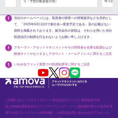
り・予想分配金提示型）
年２回決
当社のホームページには、投資者の皆様への情報提供などを目的とし
て、「2025年9月1日付で新社名へ変更予定である」旨の記載がない
資料も掲載されております。販売会社の皆様は、それらを用いた当社
投資信託の勧誘を行なわないようお願い申し上げます。
アモーヴァ・アセットマネジメントやその関係者を名乗る勧誘および
模倣サイトやなりすましアカウント・メールアドレスに関するご注意
いわゆるファンド形態での投資勧誘等に関するご注意
Youtube
X
Instagram
LINE
ご利用にあたって
サイトポリシー
投資信託のリスクと費用
勧誘方針
個人情報保護基本方針
スチュワードシップ・コード
議決権行使
その他方針等
電子公告
プレスリリース
採用情報・人材育成
お問い合わせ
公式アカウント