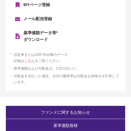
MYページ登録
メール配信登録
基準価額データ等*
ダウンロード
設定来または1997年以降のデータ
詳細は
こちら
をご覧ください。
基準価額および分配金は、1万口当たり。
分配金を支払った場合、当日の騰落率は分配金を加味せず計算して
います。
ファンドに関するお知らせ
基準価額推移