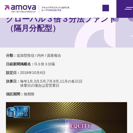
Japan
メ
グローバル３倍３分法ファンド
ニ
（隔月分配型）
ュ
ー
分類：
追加型投信 / 内外 / 資産複合
日経新聞掲載名：
G３倍３分隔
設定日：
2018年10月4日
決算日：
毎年1月,3月,5月,7月,9月,11月の各21日
休業日の場合は翌営業日
信託期間：
無期限