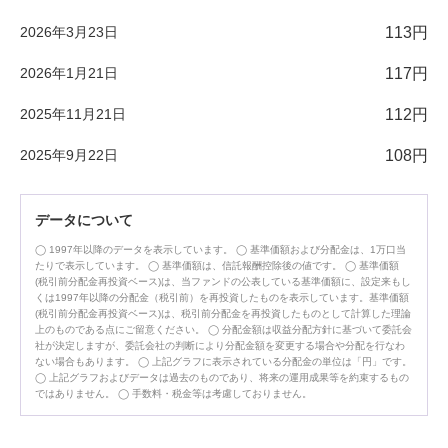
2026年3月23日
113円
2026年1月21日
117円
2025年11月21日
112円
2025年9月22日
108円
データについて
1997年以降のデータを表示しています。
基準価額および分配金は、1万口当
たりで表示しています。
基準価額は、信託報酬控除後の値です。
基準価額
(税引前分配金再投資ベース)は、当ファンドの公表している基準価額に、設定来もし
くは1997年以降の分配金（税引前）を再投資したものを表示しています。基準価額
(税引前分配金再投資ベース)は、税引前分配金を再投資したものとして計算した理論
上のものである点にご留意ください。
分配金額は収益分配方針に基づいて委託会
社が決定しますが、委託会社の判断により分配金額を変更する場合や分配を行なわ
ない場合もあります。
上記グラフに表示されている分配金の単位は「円」です。
上記グラフおよびデータは過去のものであり、将来の運用成果等を約束するもの
ではありません。
手数料・税金等は考慮しておりません。