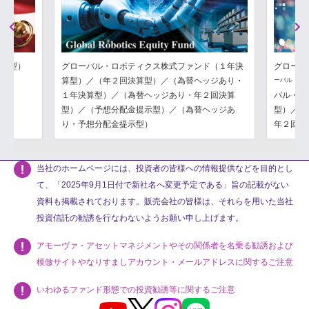
Previous
Next
分配型）
グローバル・ロボティクス株式ファンド（１年決
グローバ
算型）／（年２回決算型）／（為替ヘッジあり・
ーバル・フ
１年決算型）／（為替ヘッジあり・年２回決算
バル・フ
型）／（予想分配金提示型）／（為替ヘッジあ
型）／（
り・予想分配金提示型）
年２回決
当社のホームページには、投資者の皆様への情報提供などを目的とし
て、「2025年9月1日付で新社名へ変更予定である」旨の記載がない
資料も掲載されております。販売会社の皆様は、それらを用いた当社
投資信託の勧誘を行なわないようお願い申し上げます。
アモーヴァ・アセットマネジメントやその関係者を名乗る勧誘および
模倣サイトやなりすましアカウント・メールアドレスに関するご注意
いわゆるファンド形態での投資勧誘等に関するご注意
Youtube
X
Instagram
LINE