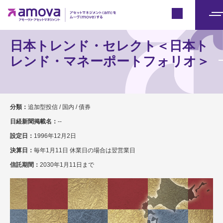
Japan
メ
ニ
日本トレンド・セレクト＜日本ト
ュ
レンド・マネーポートフォリオ＞
ー
分類：
追加型投信 / 国内 / 債券
日経新聞掲載名：
--
設定日：
1996年12月2日
決算日：
毎年1月11日 休業日の場合は翌営業日
信託期間：
2030年1月11日まで