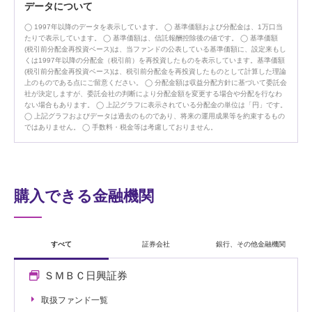
データについて
1997年以降のデータを表示しています。
基準価額および分配金は、1万口当
たりで表示しています。
基準価額は、信託報酬控除後の値です。
基準価額
(税引前分配金再投資ベース)は、当ファンドの公表している基準価額に、設定来もし
くは1997年以降の分配金（税引前）を再投資したものを表示しています。基準価額
(税引前分配金再投資ベース)は、税引前分配金を再投資したものとして計算した理論
上のものである点にご留意ください。
分配金額は収益分配方針に基づいて委託会
社が決定しますが、委託会社の判断により分配金額を変更する場合や分配を行なわ
ない場合もあります。
上記グラフに表示されている分配金の単位は「円」です。
上記グラフおよびデータは過去のものであり、将来の運用成果等を約束するもの
ではありません。
手数料・税金等は考慮しておりません。
購入できる金融機関
すべて
証券会社
銀行、その他金融機関
ＳＭＢＣ日興証券
取扱ファンド一覧