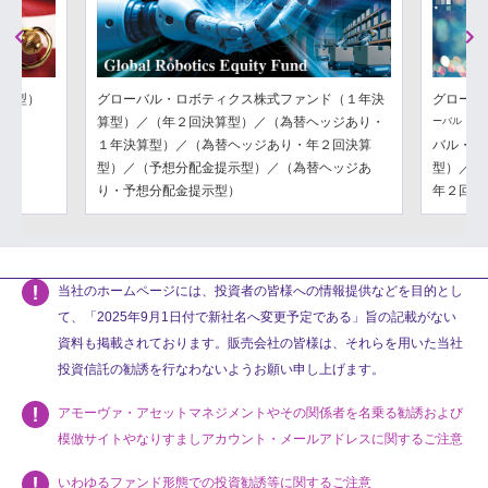
Previous
Next
分配型）
グローバル・ロボティクス株式ファンド（１年決
グローバ
算型）／（年２回決算型）／（為替ヘッジあり・
ーバル・フ
１年決算型）／（為替ヘッジあり・年２回決算
バル・フ
型）／（予想分配金提示型）／（為替ヘッジあ
型）／（
り・予想分配金提示型）
年２回決
当社のホームページには、投資者の皆様への情報提供などを目的とし
て、「2025年9月1日付で新社名へ変更予定である」旨の記載がない
資料も掲載されております。販売会社の皆様は、それらを用いた当社
投資信託の勧誘を行なわないようお願い申し上げます。
アモーヴァ・アセットマネジメントやその関係者を名乗る勧誘および
模倣サイトやなりすましアカウント・メールアドレスに関するご注意
いわゆるファンド形態での投資勧誘等に関するご注意