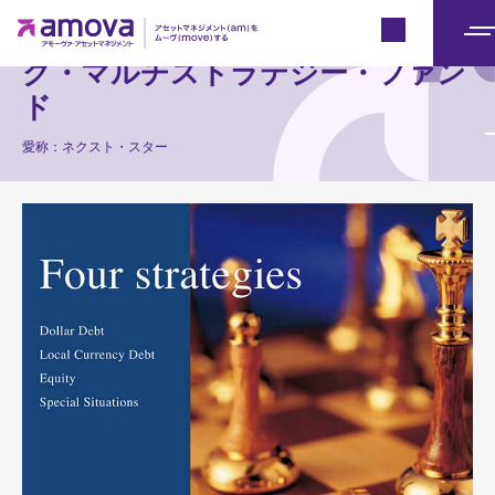
日興・アッシュモア・グローイン
Japan
メ
グ・マルチストラテジー・ファン
ニ
ド
ュ
ー
愛称：ネクスト・スター