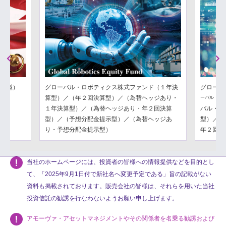
Previous
Next
分配型）
グローバル・ロボティクス株式ファンド（１年決
グローバ
算型）／（年２回決算型）／（為替ヘッジあり・
ーバル・フ
１年決算型）／（為替ヘッジあり・年２回決算
バル・フ
型）／（予想分配金提示型）／（為替ヘッジあ
型）／（
り・予想分配金提示型）
年２回決
当社のホームページには、投資者の皆様への情報提供などを目的とし
て、「2025年9月1日付で新社名へ変更予定である」旨の記載がない
資料も掲載されております。販売会社の皆様は、それらを用いた当社
投資信託の勧誘を行なわないようお願い申し上げます。
アモーヴァ・アセットマネジメントやその関係者を名乗る勧誘および