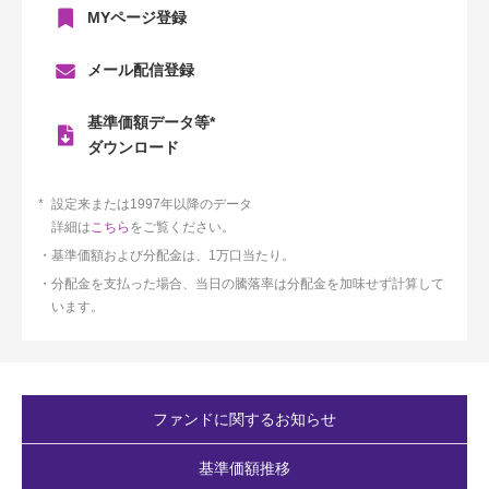
MYページ登録
メール配信登録
基準価額データ等*
ダウンロード
設定来または1997年以降のデータ
詳細は
こちら
をご覧ください。
基準価額および分配金は、1万口当たり。
分配金を支払った場合、当日の騰落率は分配金を加味せず計算して
います。
ファンドに関するお知らせ
基準価額推移