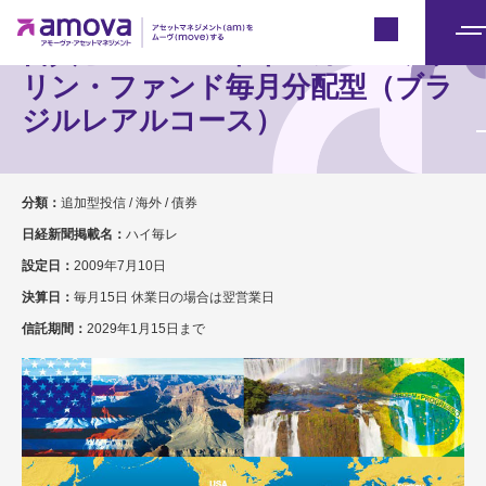
Japan
日興ピムコ・ハイインカム・ソブ
メ
ニ
リン・ファンド毎月分配型（ブラ
ュ
ジルレアルコース）
ー
分類：
追加型投信 / 海外 / 債券
日経新聞掲載名：
ハイ毎レ
設定日：
2009年7月10日
決算日：
毎月15日 休業日の場合は翌営業日
信託期間：
2029年1月15日まで