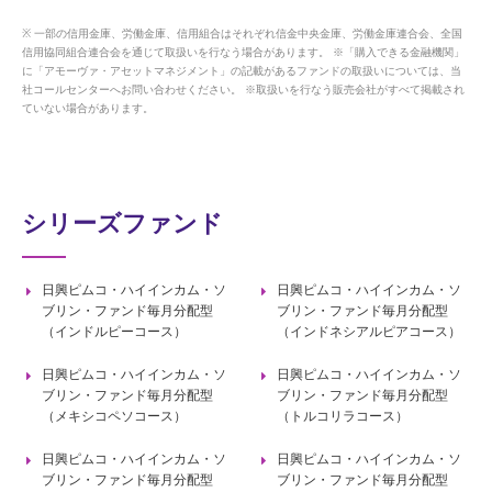
一部の信用金庫、労働金庫、信用組合はそれぞれ信金中央金庫、労働金庫連合会、全国
信用協同組合連合会を通じて取扱いを行なう場合があります。 ※「購入できる金融機関」
に「アモーヴァ・アセットマネジメント」の記載があるファンドの取扱いについては、当
社コールセンターへお問い合わせください。 ※取扱いを行なう販売会社がすべて掲載され
ていない場合があります。
シリーズファンド
日興ピムコ・ハイインカム・ソ
日興ピムコ・ハイインカム・ソ
ブリン・ファンド毎月分配型
ブリン・ファンド毎月分配型
（インドルピーコース）
（インドネシアルピアコース）
日興ピムコ・ハイインカム・ソ
日興ピムコ・ハイインカム・ソ
ブリン・ファンド毎月分配型
ブリン・ファンド毎月分配型
（メキシコペソコース）
（トルコリラコース）
日興ピムコ・ハイインカム・ソ
日興ピムコ・ハイインカム・ソ
ブリン・ファンド毎月分配型
ブリン・ファンド毎月分配型