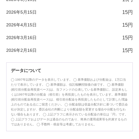
2026年5月15日
15円
2026年4月15日
15円
2026年3月16日
15円
2026年2月16日
15円
データについて
1997年以降のデータを表示しています。
基準価額および分配金は、1万口当
たりで表示しています。
基準価額は、信託報酬控除後の値です。
基準価額
(税引前分配金再投資ベース)は、当ファンドの公表している基準価額に、設定来もし
くは1997年以降の分配金（税引前）を再投資したものを表示しています。基準価額
(税引前分配金再投資ベース)は、税引前分配金を再投資したものとして計算した理論
上のものである点にご留意ください。
分配金額は収益分配方針に基づいて委託会
社が決定しますが、委託会社の判断により分配金額を変更する場合や分配を行なわ
ない場合もあります。
上記グラフに表示されている分配金の単位は「円」です。
上記グラフおよびデータは過去のものであり、将来の運用成果等を約束するもの
ではありません。
手数料・税金等は考慮しておりません。