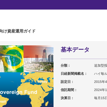
ンカム・ソブリン・ファ
向け
資産運用ガイド
基本データ
分類：
追加型投信
日経新聞掲載名：
ハイ毎
設定日：
2015年
信託期間：
2024年
決算日：
毎月15