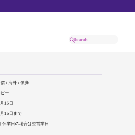
ンド毎月分配型（イ
 / 海外 / 債券
ルピー
4月16日
1月15日まで
日 休業日の場合は翌営業日