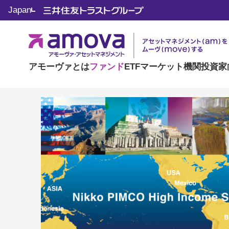
Japan
日興ピムコ・ハイイ
ンドルピーコース）
アモーヴァとは
ファンド
ETF
マーケット
機関投資家