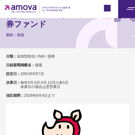
Japan
日興・ピムコ・グローバル短期債
メ
ニ
券ファンド
ュ
愛称：債蔵
ー
分類：
追加型投信 / 内外 / 債券
日経新聞掲載名：
債蔵
設定日：
2001年9月7日
決算日：
毎年3月,6月,9月,12月の各5日
休業日の場合は翌営業日
信託期間：
2026年9月4日まで