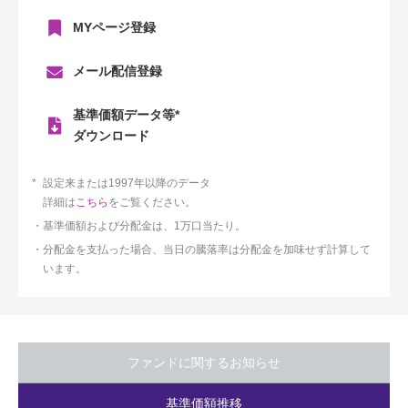
MYページ登録
メール配信登録
基準価額データ等*
ダウンロード
設定来または1997年以降のデータ
詳細は
こちら
をご覧ください。
基準価額および分配金は、1万口当たり。
分配金を支払った場合、当日の騰落率は分配金を加味せず計算して
います。
ファンドに関するお知らせ
基準価額推移