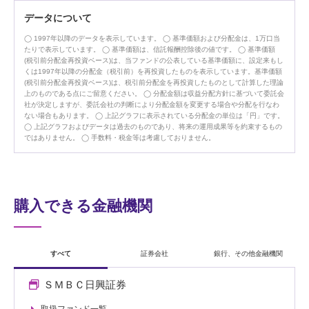
データについて
1997年以降のデータを表示しています。
基準価額および分配金は、1万口当
たりで表示しています。
基準価額は、信託報酬控除後の値です。
基準価額
(税引前分配金再投資ベース)は、当ファンドの公表している基準価額に、設定来もし
くは1997年以降の分配金（税引前）を再投資したものを表示しています。基準価額
(税引前分配金再投資ベース)は、税引前分配金を再投資したものとして計算した理論
上のものである点にご留意ください。
分配金額は収益分配方針に基づいて委託会
社が決定しますが、委託会社の判断により分配金額を変更する場合や分配を行なわ
ない場合もあります。
上記グラフに表示されている分配金の単位は「円」です。
上記グラフおよびデータは過去のものであり、将来の運用成果等を約束するもの
ではありません。
手数料・税金等は考慮しておりません。
購入できる金融機関
すべて
証券会社
銀行、その他金融機関
ＳＭＢＣ日興証券