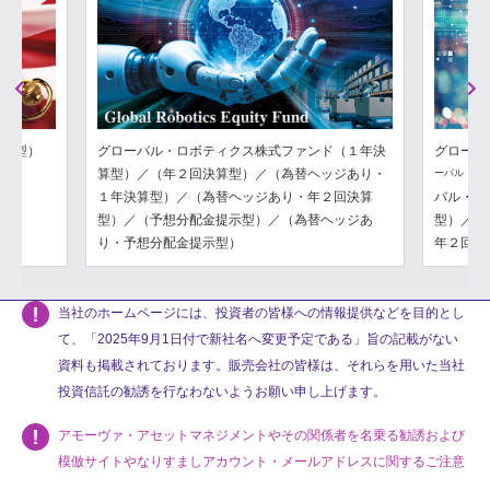
Previous
Next
分配型）
グローバル・ロボティクス株式ファンド（１年決
グローバ
算型）／（年２回決算型）／（為替ヘッジあり・
ーバル・フ
１年決算型）／（為替ヘッジあり・年２回決算
バル・フ
型）／（予想分配金提示型）／（為替ヘッジあ
型）／（
り・予想分配金提示型）
年２回決
当社のホームページには、投資者の皆様への情報提供などを目的とし
て、「2025年9月1日付で新社名へ変更予定である」旨の記載がない
資料も掲載されております。販売会社の皆様は、それらを用いた当社
投資信託の勧誘を行なわないようお願い申し上げます。
アモーヴァ・アセットマネジメントやその関係者を名乗る勧誘および
模倣サイトやなりすましアカウント・メールアドレスに関するご注意