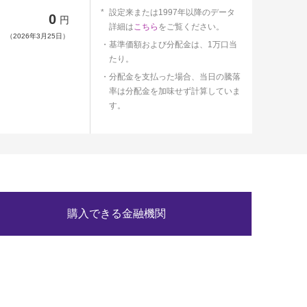
設定来または1997年以降のデータ
0
円
詳細は
こちら
をご覧ください。
（2026年3月25日）
基準価額および分配金は、1万口当
たり。
分配金を支払った場合、当日の騰落
率は分配金を加味せず計算していま
す。
購入できる金融機関