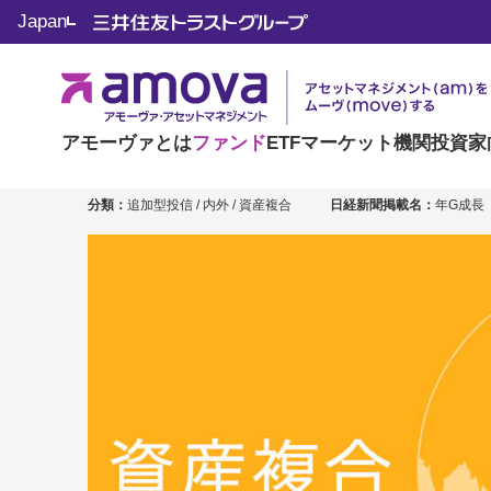
Japan
年金積立 グローバ
愛称：ＤＣ グローバル・ラップ・バランス（成長
アモーヴァとは
ファンド
ETF
マーケット
機関投資家
分類：
追加型投信 / 内外 / 資産複合
日経新聞掲載名：
年G成長