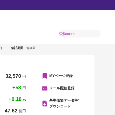
成長型）
日
信託期間：
無期限
32,570
MYページ登録
円
+58
円
メール配信登録
+0.18
%
基準価額データ等*
ダウンロード
47.62
億円