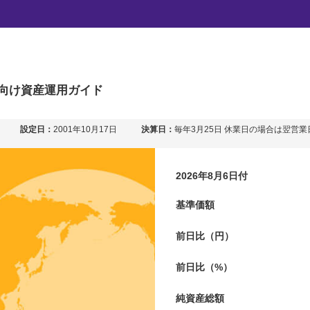
ル・ラップ・バランス（
型）
向け
資産運用ガイド
設定日：
2001年10月17日
決算日：
毎年3月25日 休業日の場合は翌営業
2026年8月6日付
基準価額
前日比（円）
前日比（%）
純資産総額