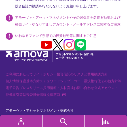
投資信託の勧誘を行なわないようお願い申し上げます。
アモーヴァ・アセットマネジメントやその関係者を名乗る勧誘および
模倣サイトやなりすましアカウント・メールアドレスに関するご注意
いわゆるファンド形態での投資勧誘等に関するご注意
Youtube
X
Instagram
LINE
ご利用にあたって
サイトポリシー
投資信託のリスクと費用
勧誘方針
個人情報保護基本方針
スチュワードシップ・コード
議決権行使
その他方針等
電子公告
プレスリリース
採用情報・人材育成
お問い合わせ
公式アカウント
新規タブで開く
証券取引等監視委員会情報提供窓口
アモーヴァ・アセットマネジメント株式会社
金融商品取引業者 関東財務局長（金商）第368号 加入協会：一般社団法人
資産運用業協会、一般社団法人 第二種金融商品取引業協会