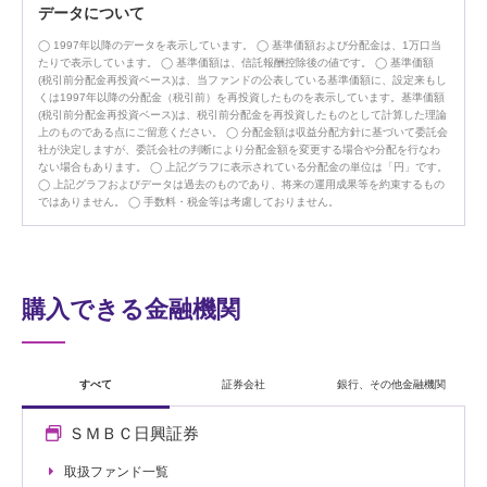
データについて
1997年以降のデータを表示しています。
基準価額および分配金は、1万口当
たりで表示しています。
基準価額は、信託報酬控除後の値です。
基準価額
(税引前分配金再投資ベース)は、当ファンドの公表している基準価額に、設定来もし
くは1997年以降の分配金（税引前）を再投資したものを表示しています。基準価額
(税引前分配金再投資ベース)は、税引前分配金を再投資したものとして計算した理論
上のものである点にご留意ください。
分配金額は収益分配方針に基づいて委託会
社が決定しますが、委託会社の判断により分配金額を変更する場合や分配を行なわ
ない場合もあります。
上記グラフに表示されている分配金の単位は「円」です。
上記グラフおよびデータは過去のものであり、将来の運用成果等を約束するもの
ではありません。
手数料・税金等は考慮しておりません。
購入できる金融機関
すべて
証券会社
銀行、その他金融機関
ＳＭＢＣ日興証券
取扱ファンド一覧