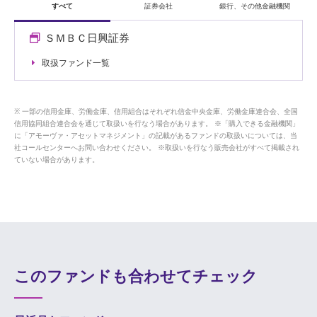
すべて
証券会社
銀行、その他金融機関
ＳＭＢＣ日興証券
取扱ファンド一覧
一部の信用金庫、労働金庫、信用組合はそれぞれ信金中央金庫、労働金庫連合会、全国
信用協同組合連合会を通じて取扱いを行なう場合があります。 ※「購入できる金融機関」
に「アモーヴァ・アセットマネジメント」の記載があるファンドの取扱いについては、当
社コールセンターへお問い合わせください。 ※取扱いを行なう販売会社がすべて掲載され
ていない場合があります。
このファンドも合わせてチェック