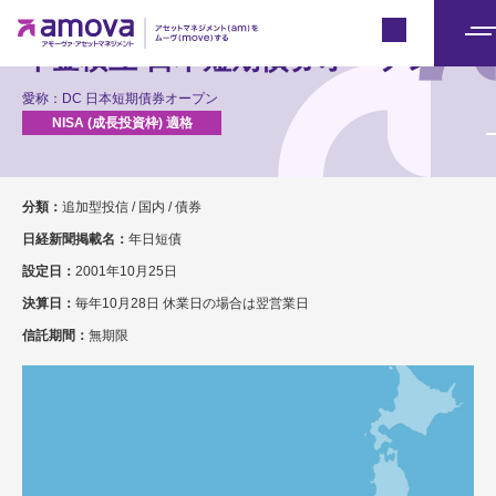
Japan
メ
年金積立 日本短期債券オープン
ニ
愛称：DC 日本短期債券オープン
ュ
ー
分類：
追加型投信 / 国内 / 債券
日経新聞掲載名：
年日短債
設定日：
2001年10月25日
決算日：
毎年10月28日 休業日の場合は翌営業日
信託期間：
無期限