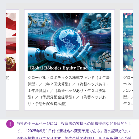
Previous
Next
分配型）
グローバル・ロボティクス株式ファンド（１年決
グローバ
算型）／（年２回決算型）／（為替ヘッジあり・
ーバル・フ
１年決算型）／（為替ヘッジあり・年２回決算
バル・フ
型）／（予想分配金提示型）／（為替ヘッジあ
型）／（
り・予想分配金提示型）
年２回決
当社のホームページには、投資者の皆様への情報提供などを目的とし
て、「2025年9月1日付で新社名へ変更予定である」旨の記載がない
資料も掲載されております。販売会社の皆様は、それらを用いた当社