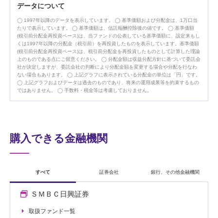
データについて
1997年以降のデータを表示しています。
基準価額および分配金は、1万口当
たりで表示しています。
基準価額は、信託報酬控除後の値です。
基準価額
(税引前分配金再投資ベース)は、当ファンドの公表している基準価額に、設定来もし
くは1997年以降の分配金（税引前）を再投資したものを表示しています。基準価額
(税引前分配金再投資ベース)は、税引前分配金を再投資したものとして計算した理論
上のものである点にご留意ください。
分配金額は収益分配方針に基づいて委託会
社が決定しますが、委託会社の判断により分配金額を変更する場合や分配を行なわ
ない場合もあります。
上記グラフに表示されている分配金の単位は「円」です。
上記グラフおよびデータは過去のものであり、将来の運用成果等を約束するもの
ではありません。
手数料・税金等は考慮しておりません。
購入できる金融機関
すべて
証券会社
銀行、その他金融機関
ＳＭＢＣ日興証券
取扱ファンド一覧