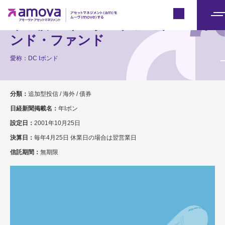
Japan
年金積立 インターナショナル・ボ
メ
ニ
ンド・ファンド
ュ
愛称：DC Iボンド
ー
分類：
追加型投信 / 海外 / 債券
日経新聞掲載名：
年Iボン
設定日：
2001年10月25日
決算日：
毎年4月25日 休業日の場合は翌営業日
信託期間：
無期限