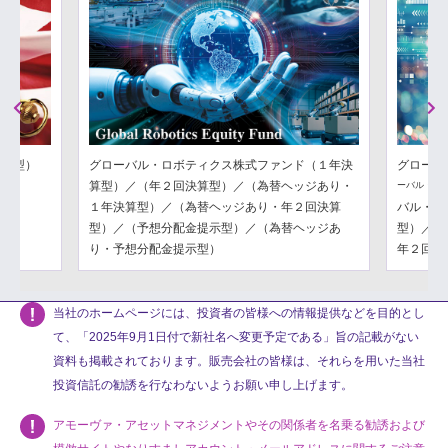
Previous
Next
分配型）
グローバル・ロボティクス株式ファンド（１年決
グローバ
算型）／（年２回決算型）／（為替ヘッジあり・
ーバル・フ
１年決算型）／（為替ヘッジあり・年２回決算
バル・フ
型）／（予想分配金提示型）／（為替ヘッジあ
型）／（
り・予想分配金提示型）
年２回決
当社のホームページには、投資者の皆様への情報提供などを目的とし
て、「2025年9月1日付で新社名へ変更予定である」旨の記載がない
資料も掲載されております。販売会社の皆様は、それらを用いた当社
投資信託の勧誘を行なわないようお願い申し上げます。
アモーヴァ・アセットマネジメントやその関係者を名乗る勧誘および