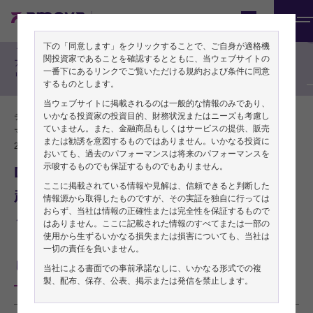
期間投資家の方向け
Japan
メ
アジア株式戦略
下の「同意します」をクリックすることで、ご自身が適格機
ニ
関投資家であることを確認するとともに、当ウェブサイトの
アジア株式による
ュ
一番下にあるリンクでご覧いただける規約および条件に同意
リサーチレポート
するものとします。
ー
当ウェブサイトに掲載されるのは一般的な情報のみであり、
いかなる投資家の投資目的、財務状況またはニーズも考慮し
PDFをダ
ティム・グレートン／アジア株式 シニア・ポートフォリオ・
ウンロー
ていません。また、金融商品もしくはサービスの提供、販売
マネジャー、 フー・シー／株式アナリスト
ド
または勧誘を意図するものではありません。いかなる投資に
2025年02月25日
おいても、過去のパフォーマンスは将来のパフォーマンスを
示唆するものでも保証するものでもありません。
DeepSeekはAIのパラダイム・シフトを
ここに掲載されている情報や見解は、信頼できると判断した
起こしたか
情報源から取得したものですが、その実証を独自に行っては
おらず、当社は情報の正確性または完全性を保証するもので
～中国の小さなスタートアップ企業による低コス
はありません。ここに記載された情報のすべてまたは一部の
使用から生ずるいかなる損失または損害についても、当社は
トのチャットボットが世界の AI セクターにもたら
一切の責任を負いません。
した影響～
当社による書面での事前承諾なしに、いかなる形式での複
製、配布、保存、公表、掲示または発信を禁止します。