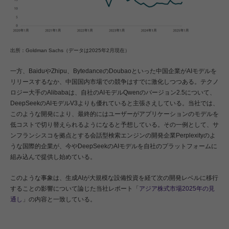
出所：Goldman Sachs（データは2025年2月現在）
一方、BaiduやZhipu、BytedanceのDoubaoといった中国企業がAIモデルを
リリースするなか、中国国内市場での競争はすでに激化しつつある。テクノ
ロジー大手のAlibabaは、自社のAIモデルQwenのバージョン2.5について、
DeepSeekのAIモデルV3よりも優れていると主張さえしている。当社では、
このような開発により、最終的にはユーザーがアプリケーションのモデルを
低コストで切り替えられるようになると予想している。その一例として、サ
ンフランシスコを拠点とする会話型検索エンジンの開発企業Perplexityのよ
うな国際的企業が、今やDeepSeekのAIモデルを自社のプラットフォームに
組み込んで提供し始めている。
このような事象は、生成AIが大規模な設備投資を経て次の開発レベルに移行
することの影響について論じた当社レポート「
アジア株式市場2025年の見
通し
」の内容と一致している。