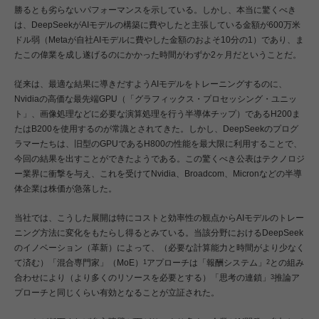
勝るとも劣らないパフォーマンスを示している。しかし、本当に驚くべき
は、DeepSeekがAIモデルの構築に費やしたと主張している金額が600万米
ドル弱（Metaが自社AIモデルに費やした金額のおよそ10分の1）であり、ま
たこの偉業を成し遂げるのにかかった時間がわずか2ヶ月だということだ。
従来は、最適な結果に導きだすようAIモデルをトレーニングするのに、
Nvidiaの高価な最先端GPU（「グラフィックス・プロセッシング・ユニッ
ト」、画像処理などに必要な演算処理を行う半導体チップ）であるH200ま
たはB200を使用するのが常識とされてきた。しかし、DeepSeekのプログ
ラマーたちは、旧型のGPUであるH800の性能を最大限に利用することで、
今回の結果を出すことができたようである。この驚くべき公表はテクノロジ
ー業界に衝撃を与え、これを受けてNvidia、Broadcom、Micronなどの半導
体企業は株価が急落した。
当社では、こうした展開は特にコストと効率性の観点からAIモデルのトレー
ニング方法に変化をもたらし得るとみている。当該分野におけるDeepSeek
のイノベーション（革新）によって、（必要な計算能力と時間がより少なく
て済む）「混合専門家」（MoE）
アプローチは「報酬システム」
との組み
1
2
合わせにより（より多くのリソースを必要とする）「思考の連鎖」
推論ア
3
プローチと同じくらい有効となることが立証された。