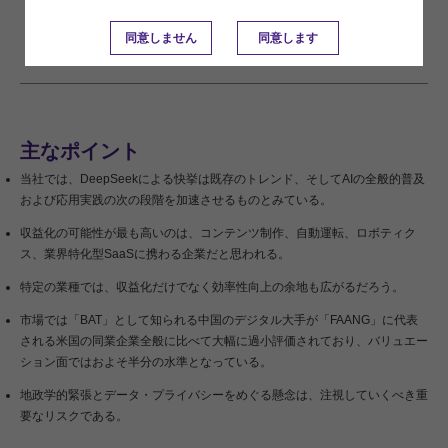
本稿は、英語による2025年2月17日発行の英語レポート「
Did DeepSeek cause
同意しません
同意します
an AI paradigm shift?
」の日本語訳です。内容については英語による原本が日本語
版に優先します。
主なポイント
当社では、DeepSeekによる快挙は既存のトレンド、そしてAIの全般的普及
および応用実践の次の段階を加速させるものとみている。
収益化の可能性が最も高いのは、コンテンツ制作、自動運転、ロボティク
ス、業界特化型SaaSに携わる企業だと思われる。
特定の業種では、収益化だけでなく効率性向上の余地も広がるだろう。
市場では「BAT」として知られる中国のデジタル大手が「FAANG」に代表
される米国の同業企業全般に比べて大幅に過小評価されており、バリュエー
ション面ではおよそ半分の水準となっている。
地政学的緊張とデータ・プライバシーをめぐる懸念は、注視していくべき重
要なリスクである。