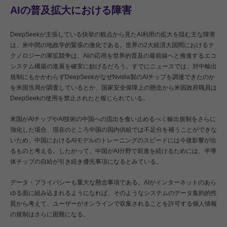
AIの普及拡大における障害
DeepSeekが主張している快挙の観点から見たAI利用の拡大を阻む主な障害
は、米中間の地政学的緊張の激化である。世界の2大経済大国間におけるテ
クノロジーの軍拡競争は、AIの応用を世界的普及の最前線へと推進するエコ
システム構築の進展を確実に妨げるだろう。すでにニュースでは、対中輸出
規制にもかかわらずDeepSeekがなぜNvidia製のAIチップを調達できたのか
を米国当局が調査しているとか、国家安全保障上の懸念から米国政府職員は
DeepSeekの使用を禁止されたと報じられている。
米国がAIチップやAI技術の中国への流出を食い止めるべく輸出規制をさらに
強化した場合、現在のところ中国の国内供給では不足分を補うことができな
いため、中国におけるAIモデルのトレーニングのスピードには今後影響が出
るものと考える。したがって、中国がAI分野で前進を続けるためには、半導
体チップの自給が引き続き優先事項になるとみている。
データ・プライバシーも重大な懸念事項である。AIがインターネットのあら
ゆる面に組み込まれるようになれば、そのようなシステムのデータ集約的性
質から考えて、ユーザーがオンラインで収集されることを許可する個人情報
の規制はさらに困難になる。