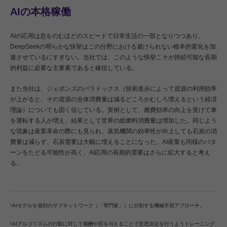
AIの本格稼働
AIの応用は息をのむほどのスピードで日常生活の一部となりつつあり、
DeepSeekの明らかな快挙はこの分野における避けられない根本的変化を加
速させているにすぎない。当社では、このような快挙こそが持続可能な長期
的利益に必要な主要素であると確信している。
また当社は、ジェボンズのパラドックス（技術進歩によって資源の利用効率
が上がると、その資源の全体消費量は減るどころかむしろ増えるという経済
理論）についても固く信じている。実例として、燃費効率の向上を受けて車
を運転する人が増え、結果として世界の総燃料消費量は増加した。同じよう
な現象は産業革命の際にも見られ、蒸気機関の効率性が向上しても石炭の消
費量は減らず、石炭需要は大幅に増えることになった。AI産業も同様のパタ
ーンをたどる可能性が高く、AI応用の長期的需要はさらに拡大すると考え
る。
AIモデルを個別のサブネットワーク（「専門家」）に分割する機械学習アプローチ。
1
AIアルゴリズムの行動に対して報酬や罰を与えることで意思決定を行うようトレーニング
2