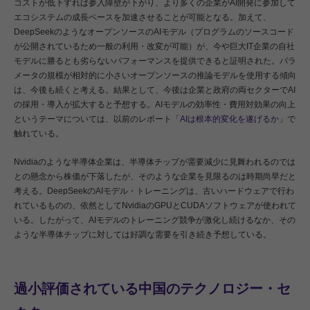
コストが低下すれば参入障壁が下がり、より多くの企業がAI開発に参加して
エコシステムの成長ペースを加速させることが可能となる。加えて、
DeepSeekのようなオープンソースのAIモデル（プログラムのソースコード
が公開されているため一般の利用・改変が可能）が、今や巨大IT企業の自社
モデルに勝るとも劣らないパフォーマンスを提供できると証明された。パラ
メータの規模が相対的に小さいオープンソースの推論モデルを使用する傾向
は、今後も続くと考える。結果として、今後は企業と政府の両セクターでAI
の採用・導入が拡大すると予想する。AIモデルの効率性・費用対効果の向上
というテーマについては、以前のレポート「
AIは根本的変化を遂げるか
」で
触れている。
Nvidiaのような半導体企業は、半導体チップが需要減少に見舞われるのでは
との懸念から株価が下落したが、そのような企業を見限るのは時期尚早だと
考える。DeepSeekのAIモデル・トレーニングは、古いハードウェアで行わ
れているものの、依然としてNvidiaのGPUとCUDAソフトウェアが使われて
いる。したがって、AIモデルのトレーニング競争が激化し続けるなか、その
ような半導体チップに対しては好調な需要を引き続き予想している。
過小評価されている中国のテクノロジー・セ