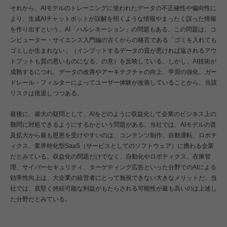
それから、AIモデルのトレーニングに使われたデータの不正確性や偏向性に
より、生成AIチャットボットが誤解を招くような情報やまったく誤った情報
を作り出すという、AI「ハルシネーション」の問題もある。この問題は、コ
ンピューター・サイエンス入門編の古くからの格言である「ゴミを入れても
ゴミしか生まれない」（インプットするデータの質が悪ければ返されるアウ
トプットも質の悪いものになる、の意）を反映している。しかし、AI技術が
成熟するにつれ、データの改善やアーキテクチャの向上、学習の強化、ガー
ドレール・フィルターによってユーザー体験が改善していることから、当該
リスクは後退しつつある。
最後に、最大の疑問として、AIをどのように収益化して企業のビジネス上の
難問に対処できるようにするかという問題がある。当社では、AIモデルの普
及拡大から最も恩恵を受けやすいのは、コンテンツ制作、自動運転、ロボテ
ィクス、業界特化型SaaS（サービスとしてのソフトウェア）に携わる企業
だとみている。収益化の問題だけでなく、自動化やロボティクス、在庫管
理、サイバーセキュリティ、ターゲティング広告といった分野でのAIによる
効率性向上は、大企業の経営者にとって無視できない大きなメリットだ。当
社では、底堅く持続可能な利益がもたらされる可能性が最も高いのは上述し
た分野だとみている。