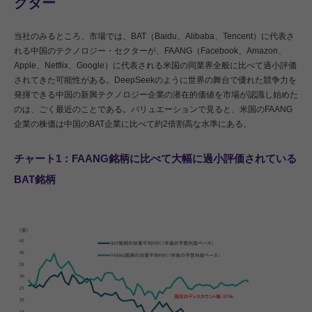
クター
当社のみるところ、市場では、BAT（Baidu、Alibaba、Tencent）に代表さ
れる中国のテクノロジー・セクターが、FAANG（Facebook、Amazon、
Apple、Netflix、Google）に代表される米国の同業界全般に比べて過小評価
されてきた可能性がある。DeepSeekのように世界の舞台で優れた競争力を
発揮できる中国の新興テクノロジー企業の潜在的価値を市場が認識し始めた
のは、ごく最近のことである。バリュエーションで見ると、米国のFAANG
企業の株価は中国のBAT企業に比べて約2倍割高な水準にある。
チャート1：FAANG銘柄に比べて大幅に過小評価されている
BAT銘柄