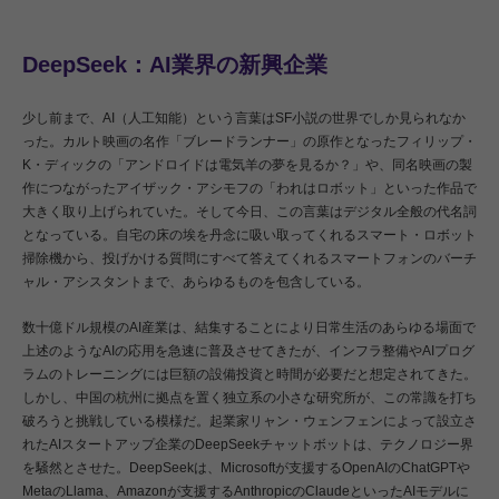
DeepSeek：AI業界の新興企業
少し前まで、AI（人工知能）という言葉はSF小説の世界でしか見られなか
った。カルト映画の名作「ブレードランナー」の原作となったフィリップ・
K・ディックの「アンドロイドは電気羊の夢を見るか？」や、同名映画の製
作につながったアイザック・アシモフの「われはロボット」といった作品で
大きく取り上げられていた。そして今日、この言葉はデジタル全般の代名詞
となっている。自宅の床の埃を丹念に吸い取ってくれるスマート・ロボット
掃除機から、投げかける質問にすべて答えてくれるスマートフォンのバーチ
ャル・アシスタントまで、あらゆるものを包含している。
数十億ドル規模のAI産業は、結集することにより日常生活のあらゆる場面で
上述のようなAIの応用を急速に普及させてきたが、インフラ整備やAIプログ
ラムのトレーニングには巨額の設備投資と時間が必要だと想定されてきた。
しかし、中国の杭州に拠点を置く独立系の小さな研究所が、この常識を打ち
破ろうと挑戦している模様だ。起業家リャン・ウェンフェンによって設立さ
れたAIスタートアップ企業のDeepSeekチャットボットは、テクノロジー界
を騒然とさせた。DeepSeekは、Microsoftが支援するOpenAIのChatGPTや
MetaのLlama、Amazonが支援するAnthropicのClaudeといったAIモデルに