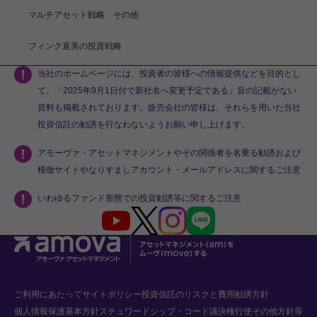
マルチアセット戦略、その他
フィンク直美の投資戦略
当社のホームページには、投資者の皆様への情報提供などを目的とし
て、「2025年9月1日付で新社名へ変更予定である」旨の記載がない
資料も掲載されております。販売会社の皆様は、それらを用いた当社
投資信託の勧誘を行なわないようお願い申し上げます。
アモーヴァ・アセットマネジメントやその関係者を名乗る勧誘および
模倣サイトやなりすましアカウント・メールアドレスに関するご注意
いわゆるファンド形態での投資勧誘等に関するご注意
Youtube
X
Instagram
LINE
ご利用にあたって
サイトポリシー
投資信託のリスクと費用
勧誘方針
個人情報保護基本方針
スチュワードシップ・コード
議決権行使
その他方針等