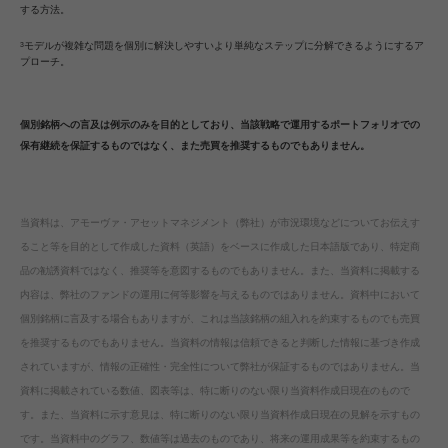
する方法。
モデルが複雑な問題を個別に解決しやすいより単純なステップに分解できるようにするア
3
プローチ。
個別銘柄への言及は例示のみを目的としており、当該戦略で運用するポートフォリオでの
保有継続を保証するものではなく、また売買を推奨するものでもありません。
当資料は、アモーヴァ・アセットマネジメント（弊社）が市況環境などについてお伝えす
ること等を目的として作成した資料（英語）をベースに作成した日本語版であり、特定商
品の勧誘資料ではなく、推奨等を意図するものでもありません。また、当資料に掲載する
内容は、弊社のファンドの運用に何等影響を与えるものではありません。資料中において
個別銘柄に言及する場合もありますが、これは当該銘柄の組入れを約束するものでも売買
を推奨するものでもありません。当資料の情報は信頼できると判断した情報に基づき作成
されていますが、情報の正確性・完全性について弊社が保証するものではありません。当
資料に掲載されている数値、図表等は、特に断りのない限り当資料作成日現在のもので
す。また、当資料に示す意見は、特に断りのない限り当資料作成日現在の見解を示すもの
です。当資料中のグラフ、数値等は過去のものであり、将来の運用成果等を約束するもの