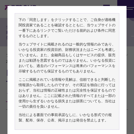
機関投資家の方向け
Japan
メ
フィンク直美の投資戦略
下の「同意します」をクリックすることで、ご自身が適格機
ニ
関投資家であることを確認するとともに、当ウェブサイトの
チーフ・グローバル・ストラテジスト
ュ
一番下にあるリンクでご覧いただける規約および条件に同意
兼チーフ・エコノミスト フィンク直
するものとします。
美によるリサーチレポート
ー
当ウェブサイトに掲載されるのは一般的な情報のみであり、
いかなる投資家の投資目的、財務状況またはニーズも考慮し
ていません。また、金融商品もしくはサービスの提供、販売
フィンク直美／チーフ・グローバル・ストラテジスト
PDFをダウンロード
または勧誘を意図するものではありません。いかなる投資に
2024年04月02日
おいても、過去のパフォーマンスは将来のパフォーマンスを
日本の第4四半期の設備投資急増に注目
示唆するものでも保証するものでもありません。
ここに掲載されている情報や見解は、信頼できると判断した
すべき理由
情報源から取得したものですが、その実証を独自に行っては
おらず、当社は情報の正確性または完全性を保証するもので
～投資の増加は構造的回復のシグナル～
はありません。ここに記載された情報のすべてまたは一部の
使用から生ずるいかなる損失または損害についても、当社は
一切の責任を負いません。
当社による書面での事前承諾なしに、いかなる形式での複
本稿は2024年3月6日発行の英語レポート「
Why we should pay special attention
製、配布、保存、公表、掲示または発信を禁止します。
to Japan’s Q4 capex surge
」の日本語訳です。内容については英語による原本が
日本語版に優先します。