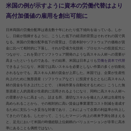
米国の例が示すように資本の労働代替はより
高付加価値の雇用を創出可能に
日米両国の労働分配率は過去数十年にわたり低下傾向を辿っている。しか
し、日銀が指摘するように、こうした低下の経済的背景はそれぞれの国で異
なる。米国の労働分配率低下の背景は、①資本財やソフトウェアの価格が賃
金に比べて相対的に下落し、それが②省力化技術・プロセスへの投資拡大に
つながり、これを受けてソフトウェア開発のような高スキル人材への需要が
高まったというものである。その結果、米国は日本よりも
労働を資本で代替
できるようになり、米国では高いスキルを必要としない作業の多くが自動化
されるなかでも、高スキル人材の賃金が上昇した。米国では、企業が生産性
向上のために無形資産（ソフトウェアなど）に投資するとともに高スキル人
材の賃金を引き上げたことで、（単純作業を自動化するために）こうした無
形資産と人的資産が生産的に活用されるようになり、同時に高スキル人材へ
の需要がさらに高まった。詰まる所、適切なスキルを備えた人材は生産性を
高められることから、その相対的に高い賃金は事業運営コスト削減を達成す
るために支払うべき妥当な対価であり、これによって企業の利益率が向上し
てきたのである。したがって、こうしたマージン向上の将来予測を踏まえる
と、足元において米国の時価総額上位銘柄のバリュエーションが非常に高水
準にあることも偶然ではない。