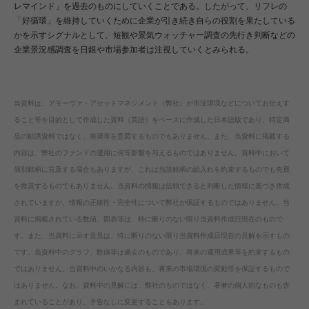
レマインド」を過去のものにしていくことである。したがって、リフレの
「好循環」を維持していくために企業が引き続き自らの役割を果たしている
かを示すシグナルとして、短観や景気ウォッチャー調査の先行き判断などの
企業景況感調査を日銀や市場参加者は注視していくとみられる。
当資料は、アモーヴァ・アセットマネジメント（弊社）が市況環境などについてお伝えす
ること等を目的として作成した資料（英語）をベースに作成した日本語版であり、特定商
品の勧誘資料ではなく、推奨等を意図するものでもありません。また、当資料に掲載する
内容は、弊社のファンドの運用に何等影響を与えるものではありません。資料中において
個別銘柄に言及する場合もありますが、これは当該銘柄の組入れを約束するものでも売買
を推奨するものでもありません。当資料の情報は信頼できると判断した情報に基づき作成
されていますが、情報の正確性・完全性について弊社が保証するものではありません。当
資料に掲載されている数値、図表等は、特に断りのない限り当資料作成日現在のもので
す。また、当資料に示す意見は、特に断りのない限り当資料作成日現在の見解を示すもの
です。当資料中のグラフ、数値等は過去のものであり、将来の運用成果等を約束するもの
ではありません。当資料中のいかなる内容も、将来の市場環境の変動等を保証するもので
はありません。なお、資料中の見解には、弊社のものではなく、著者の個人的なものも含
まれていることがあり、予告なしに変更することもあります。