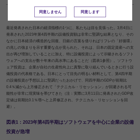
同意しません
同意します
最近発表された日本の経済指標の1つに、私たちは目を見張った。3月4日に
発表された2023年第4四半期の設備投資額は非常に堅調な結果となり、その
なかに日本経済の構造的な回復、日銀の言葉を借りればリフレの「好循環」
の兆しの強まりを示す重要な点が見られた。それは、日本の固定資産への支
出が再び増加していることに加え、特に設備投資によって示唆されるソフト
ウェアへの支出が数十年来の高水準にあることだ（図表1参照）。ソフトウ
ェア投資は、企業が自社の生産性向上に真摯に取り組んでいるときに行う設
備投資の代表格である。日本にとって目先の明るい材料として、第4四半期
の設備投資が予想以上に堅調だったおかげで、同四半期のGDPが前期比
0.4％減から上方修正されて「テクニカル・リセッション」が回避される可
能性が非常に現実味を帯びてきた（注：実際に3月11日に発表されたGDP改
定値は前期比0.1％増へと上昇修正され、テクニカル・リセッションを回
避）。
図表1：2023年第4四半期はソフトウェアを中心に企業の設備
投資が急増