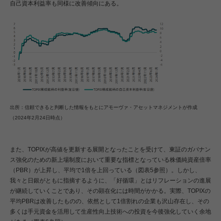
自己資本利益率も同様に改善傾向にある。
出所：信頼できると判断した情報をもとにアモーヴァ・アセットマネジメントが作成
（2024年2月24日時点）
また、TOPIXが高値を更新する展開となったことを受けて、東証のガバナン
ス強化のための新上場制度において重要な指標となっている株価純資産倍率
（PBR）が上昇し、平均で1倍を上回っている（図表5参照）。しかし、
我々と日銀がともに指摘するように、「好循環」とはリフレーションの進展
が継続していくことであり、その顕在化には時間がかかる。実際、TOPIXの
平均PBRは改善したものの、依然として1倍割れの企業も沢山存在し、その
多くは手元資金を活用して生産性向上技術への投資を今後強化していく余地