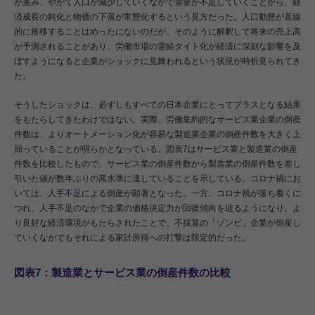
が進み、やがて人口が減少していくなかで需要が不足していくことから、経
済成長の鈍化と物価の下落が常態化するという見方だった。人口動態が直線
的に推移することはめったにないのだが、そのように解釈して将来の売上高
が予測されることがあり、労働市場の需給タイト化が経済に深刻な影響を及
ぼすようになると企業がショックに見舞われるという状況が時折見られてき
た。
そうしたショックは、必ずしもすべての日本企業にとってプラスとなる結果
をもたらしてきたわけではない。実際、労働集約的なサービス業企業の倒産
件数は、よりオートメーション化が容易な製造業企業の倒産件数を大きく上
回っていることが明らかとなっている。図表7はサービス業と製造業の倒産
件数を比較したもので、サービス業の倒産件数から製造業の倒産件数を差し
引いた値が数年ぶりの高水準に達していることを示している。コロナ禍にお
いては、
人手不足
による倒産が顕著となった。一方、コロナ禍が落ち着くに
つれ、人手不足のなかで企業の価格決定力が回復傾向を辿るようになり、よ
り良好な経済環境がもたらされたことで、不採算の「ゾンビ」企業が倒産し
ていくなかでもそれによる家計所得への打撃は限定的だった。
図表7：製造業とサービス業の倒産件数の比較