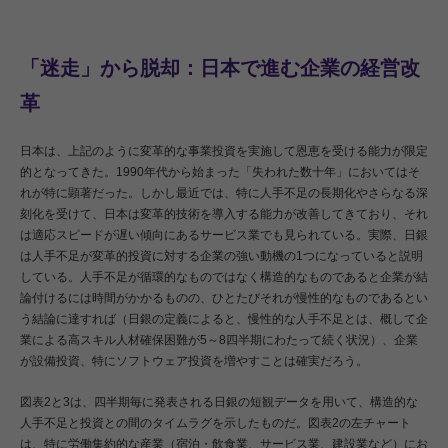
「迷走」から脱却：日本で進む企業の経営改
革
日本は、上記のように変革的な事業投資を実施して恩恵を受ける能力が限定
的となってきた。1990年代から始まった「失われた数十年」においてはそ
れが特に顕著だった。しかし最近では、特に人手不足の長期化やさらなる深
刻化を受けて、日本は変革的技術を導入する能力が改善してきており、それ
は適応スピードが遅い傾向にあるサービス業でも見られている。実際、日銀
は人手不足が変革的投資に対する企業の強い動機の1つになっていると説明
している。人手不足が循環的なものではなく構造的なものであると企業が結
論付けるには時間がかかるものの、ひとたびそれが慢性的なものであるとい
う結論に達すれば（日銀の定義によると、慢性的な人手不足とは、概して企
業による高スキル人材確保困難が5～8四半期にわたって続く状況）、企業
が設備投資、特にソフトウェア投資を増やすことは確実だろう。
図表2と3は、四半期毎に発表される日銀の短観データを用いて、構造的な
人手不足と投資との間のタイムラグを示したものだ。図表2の左チャート
は、特に労働集約的な産業（宿泊・飲食業、サービス業、建設業など）にお