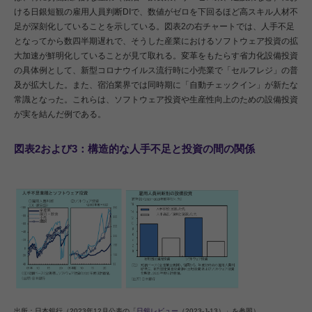
ける日銀短観の雇用人員判断DIで、数値がゼロを下回るほど高スキル人材不
足が深刻化していることを示している。図表2の右チャートでは、人手不足
となってから数四半期遅れで、そうした産業におけるソフトウェア投資の拡
大加速が鮮明化していることが見て取れる。変革をもたらす省力化設備投資
の具体例として、新型コロナウイルス流行時に小売業で「セルフレジ」の普
及が拡大した。また、宿泊業界では同時期に「自動チェックイン」が新たな
常識となった。これらは、ソフトウェア投資や生産性向上のための設備投資
が実を結んだ例である。
図表2および3：構造的な人手不足と投資の間の関係
出所：日本銀行（2023年12月公表の「
日銀レビュー
（2023-J-13）」を参照）