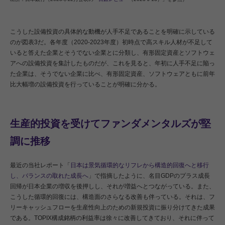
こうした設備投資の具体的な動機が人手不足であることを明確に示している
のが図表3だ。各年度（2020-2023年度）初時点で高スキル人材が不足して
いると答えた企業とそうでない企業とに分類し、有形固定資産とソフトウェ
アへの設備投資を集計したものだが、これを見ると、年初に人手不足に陥っ
た企業は、そうでない企業に比べ、有形固定資産、ソフトウェアともに前年
比大幅増の設備投資を行っていることが明確に分かる。
生産的投資を受けてファンダメンタルズが堅
調に推移
最近の当社レポート「
日本は景気循環的なリフレから構造的回復へと移行
し、バランスの取れた成長へ
」で指摘したように、名目GDPのプラス成長
回帰が日本企業の増収を後押しし、それが増益へとつながっている。また、
こうした循環的回復には、構造面のさらなる改善も伴っている。それは、フ
リーキャッシュフローを生産性向上のための新規投資に振り分けてきた成果
である。TOPIX構成銘柄の利益率は徐々に改善してきており、それに伴って