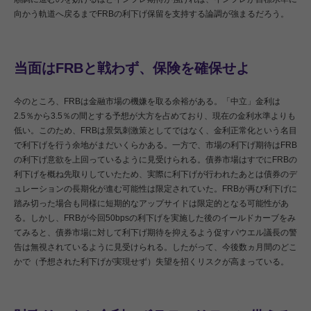
向かう軌道へ戻るまでFRBの利下げ保留を支持する論調が強まるだろう。
当面はFRBと戦わず、保険を確保せよ
今のところ、FRBは金融市場の機嫌を取る余裕がある。「中立」金利は
2.5％から3.5％の間とする予想が大方を占めており、現在の金利水準よりも
低い。このため、FRBは景気刺激策としてではなく、金利正常化という名目
で利下げを行う余地がまだいくらかある。一方で、市場の利下げ期待はFRB
の利下げ意欲を上回っているように見受けられる。債券市場はすでにFRBの
利下げを概ね先取りしていたため、実際に利下げが行われたあとは債券のデ
ュレーションの長期化が進む可能性は限定されていた。FRBが再び利下げに
踏み切った場合も同様に短期的なアップサイドは限定的となる可能性があ
る。しかし、FRBが今回50bpsの利下げを実施した後のイールドカーブをみ
てみると、債券市場に対して利下げ期待を抑えるよう促すパウエル議長の警
告は無視されているように見受けられる。したがって、今後数ヵ月間のどこ
かで（予想された利下げが実現せず）失望を招くリスクが高まっている。