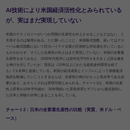
AI技術により米国経済活性化とみられている
が、実はまだ実現していない
米国のテクノロジーがいつか同国の生産性を向上させることなどはない、と
主張するのは無理がある。ただ困ったことに、米国株式指数、延いてはグロ
ーバル株式指数において巨大ハイテク企業が圧倒的な存在感を示しているに
もかかわらず、そうした生産性の向上はまだ実現していない。米国の全要素
生産性をみてみると、2000年代前半には前年比平均5％を大きく上回る健全
な伸びを示していたが、現在は（10年以上にわたる超低金利環境を経て
も）1％未満と低迷している。米国が経済成長とインフレによって債務返済
負担を軽減していこうとするならば、生産性の伸びがもっと高水準である必
要があり、おそらくそれは実現可能とみられる。チャート2は、米国の生産
性上昇率の10年平均値が、30年間続いた景気停滞とデフレから最近脱却し
た日本と同様の水準にあることを示している。
チャート2：日米の全要素生産性の比較（実質、米ドル・ベ
ース）