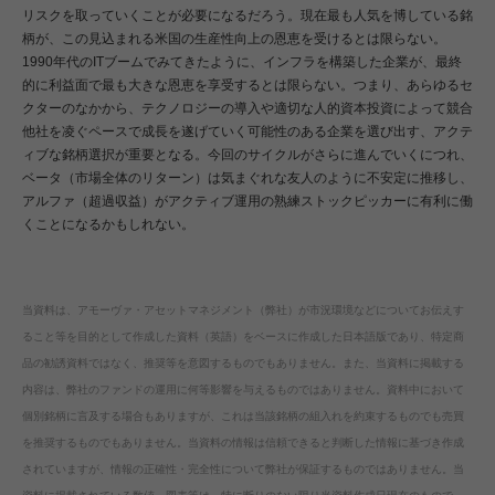
リスクを取っていくことが必要になるだろう。現在最も人気を博している銘
柄が、この見込まれる米国の生産性向上の恩恵を受けるとは限らない。
1990年代のITブームでみてきたように、インフラを構築した企業が、最終
的に利益面で最も大きな恩恵を享受するとは限らない。つまり、あらゆるセ
クターのなかから、テクノロジーの導入や適切な人的資本投資によって競合
他社を凌ぐペースで成長を遂げていく可能性のある企業を選び出す、アクテ
ィブな銘柄選択が重要となる。今回のサイクルがさらに進んでいくにつれ、
ベータ（市場全体のリターン）は気まぐれな友人のように不安定に推移し、
アルファ（超過収益）がアクティブ運用の熟練ストックピッカーに有利に働
くことになるかもしれない。
当資料は、アモーヴァ・アセットマネジメント（弊社）が市況環境などについてお伝えす
ること等を目的として作成した資料（英語）をベースに作成した日本語版であり、特定商
品の勧誘資料ではなく、推奨等を意図するものでもありません。また、当資料に掲載する
内容は、弊社のファンドの運用に何等影響を与えるものではありません。資料中において
個別銘柄に言及する場合もありますが、これは当該銘柄の組入れを約束するものでも売買
を推奨するものでもありません。当資料の情報は信頼できると判断した情報に基づき作成
されていますが、情報の正確性・完全性について弊社が保証するものではありません。当