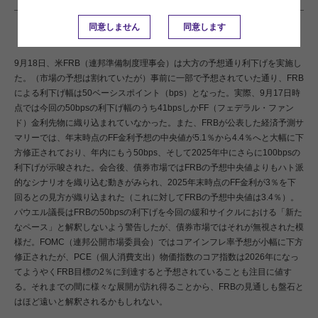
同意しません
同意します
9月18日、米FRB（連邦準備制度理事会）は大方の予想通り利下げを実施し
た。（市場の予想は割れていたが）事前に一部で予想されていた通り、FRB
による利下げ幅は50ベーシスポイント（bps）となった。実際、9月17日時
点では今回の50bpsの利下げ幅のうち41bpsしかFF（フェデラル・ファン
ド）金利先物に織り込まれていなかった。また、FRBが公表した経済予測サ
マリーでは、年末時点のFF金利予想の中央値が5.1％から4.4％へと大幅に下
方修正されており、年内にもう50bps、そして2025年中にさらに100bpsの
利下げが示唆された。会合後、債券市場ではFRBの予想中央値よりもハト派
的なシナリオを織り込む動きがみられ、2025年末時点のFF金利が3％を下
回るとの見方が織り込まれた（これに対してFRBの予想中央値は3.4％）。
パウエル議長はFRBの50bpsの利下げを今回の緩和サイクルにおける「新た
なペース」と解釈しないよう警告したが、債券市場ではそれが無視された模
様だ。FOMC（連邦公開市場委員会）ではコアインフレ率予想が小幅に下方
修正されたが、PCE（個人消費支出）物価指数のコア指数は2026年になっ
てようやくFRB目標の2％に到達すると予想されていることも注目に値す
る。それまでの間に様々な展開が訪れ得ることから、FRBの見通しも盤石と
はほど遠いと解釈されるかもしれない。