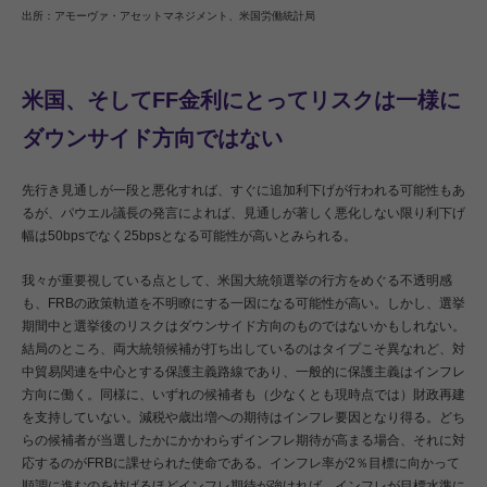
出所：アモーヴァ・アセットマネジメント、米国労働統計局
米国、そしてFF金利にとってリスクは一様に
ダウンサイド方向ではない
先行き見通しが一段と悪化すれば、すぐに追加利下げが行われる可能性もあ
るが、パウエル議長の発言によれば、見通しが著しく悪化しない限り利下げ
幅は50bpsでなく25bpsとなる可能性が高いとみられる。
我々が重要視している点として、米国大統領選挙の行方をめぐる不透明感
も、FRBの政策軌道を不明瞭にする一因になる可能性が高い。しかし、選挙
期間中と選挙後のリスクはダウンサイド方向のものではないかもしれない。
結局のところ、両大統領候補が打ち出しているのはタイプこそ異なれど、対
中貿易関連を中心とする保護主義路線であり、一般的に保護主義はインフレ
方向に働く。同様に、いずれの候補者も（少なくとも現時点では）財政再建
を支持していない。減税や歳出増への期待はインフレ要因となり得る。どち
らの候補者が当選したかにかかわらずインフレ期待が高まる場合、それに対
応するのがFRBに課せられた使命である。インフレ率が2％目標に向かって
順調に進むのを妨げるほどインフレ期待が強ければ、インフレが目標水準に