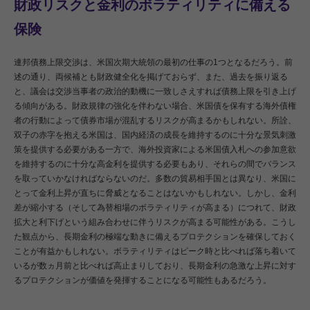
財政リスクと金利のボラティリティに備える
保険
連邦債務上限交渉は、米国次期大統領の最初の仕事の1つとなるだろう。前
述の通り、両候補とも財政健全化を掲げておらず、また、過去を振り返る
と、議会は交渉当事者の政治的動機に一致しさえすれば債務上限を引き上げ
る傾向がある。財政規律の強化を伴わない場合、米国債を保有する海外債権
者の行動によって債券市場が混乱するリスクが高まるかもしれない。所詮、
双子の赤字を抱える米国は、国内経済の成長を維持するのに十分な景気刺激
策を提供する必要がある一方で、海外投資家による米国債入札への参加意欲
を維持するのに十分な高金利を提供する必要もあり、それらの間でバランス
を取っていかなければならないのだ。多数の貿易相手国とは異なり、米国に
とって金利上昇が直ちに脅威となることはないかもしれない。しかし、金利
差が縮小する（そして為替相場のボラティリティが高まる）につれて、財政
拡大と利下げという組み合わせに伴うリスクが高まる可能性がある。こうし
た観点から、長期金利の極端な動きに備えるプロテクションを確保しておく
ことが有益かもしれない。ボラティリティはピーク時と比べれば落ち着いて
いるが数ヵ月前と比べれば高止まりしており、長期金利の急激な上昇に対す
るプロテクションが価値を発揮することになる可能性もあるだろう。