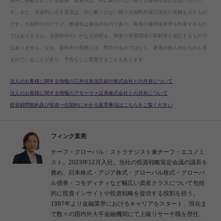
資料に掲載されている数値、図表等は、特に断りのない限り当資料作成日現在のもので
す。また、当資料に示す意見は、特に断りのない限り当資料作成日現在の見解を示すもの
です。当資料中のグラフ、数値等は過去のものであり、将来の運用成果等を約束するもの
ではありません。当資料中のいかなる内容も、将来の市場環境の変動等を保証するもので
はありません。なお、資料中の見解には、弊社のものではなく、著者の個人的なものも含
まれていることがあり、予告なしに変更することもあります。
法人のお客様に関する情報の三井住友信託銀行株式会社との共有について
法人のお客様に関する情報のアモーヴァ証券株式会社との共有について
投資顧問契約及び投資一任契約にかかる留意事項はこちらをご覧ください
フィンク直美
チーフ・グローバル・ストラテジスト兼チーフ・エコノミ
スト。2023年12月入社。当社の投資戦略策定会議の議長を
務め、日本株式・アジア株式・グローバル株式・グローバ
ル債券・コモディティなど幅広い資産クラスについて包括
的に投資インサイトや投資戦略を提供する役割を担う。
1997年より金融業界におけるキャリアをスタート、現在ま
で数々の国内外大手金融機関にて上級リサーチ職を歴任。