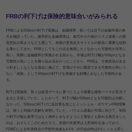
FRBの利下げは保険的意味合いがみられる
FRBによる50bpsの利下げ実施は、金融情勢、延いては目下の金融市場の体
力を物語っていた。緩和的な金融環境は、株式やその他のリスク資産への投
資意欲の高まりなども通じて、米国の景気拡大サイクルの延長に重要な役割
を果たしてきた。FRBとしてもこの点を無視したくなかった可能性が非常に
高い。実際に金融緩和が実施される前から、市場は利下げ幅が50bpsとなる
可能性が高いことを織り込み済みだったことから、FRBは、今後状況があま
り好ましくなくなる場合に備えて、市場が十分に吸収できる可能性が高いう
ちに「保険」として50bpsの利下げを実施する好機とみなした可能性があ
る。
利下げ実施前、我々は経済データに基づくとより慎重な緩和ペースが妥当で
あると主張していた。したがって、利下げ幅が50bpsとなる可能性は示唆し
なかった。50bpsの利下げに反対票を投じたミッシェル・ボウマンFRB理事
は、我々と同様の見解を表明していた。パウエル総裁が市場に向けて、初回
の利下げ幅を基準ではなく例外とみなすようにと警告とも取れる発言をした
のは、おそらくこのためだろう。米国の失業率は上昇傾向を辿っており、
FOMCによる年末時点の予想中央値も4.4％（6月会合時は4％）へと上昇し