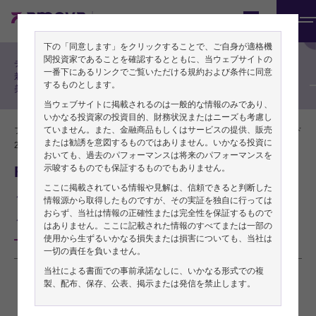
機関投資家の方向け
Japan
メ
フィンク直美の投資戦略
下の「同意します」をクリックすることで、ご自身が適格機
ニ
関投資家であることを確認するとともに、当ウェブサイトの
チーフ・グローバル・ストラテジスト
ュ
一番下にあるリンクでご覧いただける規約および条件に同意
兼チーフ・エコノミスト フィンク直
するものとします。
美によるリサーチレポート
ー
当ウェブサイトに掲載されるのは一般的な情報のみであり、
いかなる投資家の投資目的、財務状況またはニーズも考慮し
ていません。また、金融商品もしくはサービスの提供、販売
フィンク直美／チーフ・グローバル・ストラテジスト
PDFをダウンロード
または勧誘を意図するものではありません。いかなる投資に
2024年10月15日
おいても、過去のパフォーマンスは将来のパフォーマンスを
FRB利下げが物語る現在の金融情勢
示唆するものでも保証するものでもありません。
ここに掲載されている情報や見解は、信頼できると判断した
～金融緩和の規模は金融市場の体力を示している
情報源から取得したものですが、その実証を独自に行っては
おらず、当社は情報の正確性または完全性を保証するもので
～
はありません。ここに記載された情報のすべてまたは一部の
使用から生ずるいかなる損失または損害についても、当社は
一切の責任を負いません。
当社による書面での事前承諾なしに、いかなる形式での複
本稿は2024年9月26日発行の英語レポート「
What the Fed’s rate cut tells us
製、配布、保存、公表、掲示または発信を禁止します。
about current financial conditions
」の日本語訳です。内容については英語による
原本が日本語版に優先します。