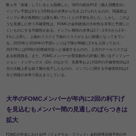
数ヵ月「加速」しているとも指摘した。SEPの総合PCE（個人消費支出）
インフレ予想は3％と3月時点の水準から引き上げられたものの、同議長は
インフレ率が長期的には落ち着いていくとの予想を示した。しかし、このよ
うな見通しに伴う不確実性は、FOMCの金利政策の方向性を非常に予測しに
くいものにする可能性がある。インフレ期待の水準は2.7～2.8％から2.9～
3％に上昇し、上振れリスクと下振れリスクがともに顕著になってきてい
る。2025年と2026年の予想レンジは下限が明確に2％を上回っており、
2027年にはFRBの目標値付近へと減速するものの、上方のテールリスクは
ある程度残る。また、FOMCメンバーが景気動向の評価に用いるディフュー
ジョン・インデックス（DI）のなかで、失業率およびGDPの不確実性DIは3
月の大幅上昇を経て幾分低下したものの、インフレに関する不確実性DIは3
月と同様の水準で高止まりしている。
大半のFOMCメンバーが年内に2回の利下げ
を見込むもメンバー間の見通しのばらつきは
拡大
FOMCの年末におけるFF（フェデラル・ファンド）金利誘導目標予想の中