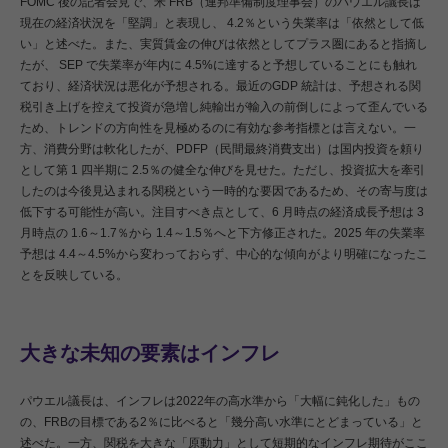
FOMC 後の記者会見で、米 FRB（連邦準備制度理事会）のパウエル議長は
現在の経済状況を「堅調」と表現し、 4.2％という失業率は「依然として低
い」と述べた。また、実質賃金の伸びは依然としてプラス圏にあると指摘し
たが、 SEP で失業率が年内に 4.5%に達すると予想していることにも触れ
ており、経済状況は悪化が予想される。最近のGDP 統計は、予想される関
税引き上げを控えて投資が急増し純輸出が輸入の前倒しによって歪んでいる
ため、トレンドの方向性を見極めるのに有効な参考指標とは言えない。一
方、消費分野は軟化したが、PDFP（民間最終消費支出）は国内投資を頼り
として第 1 四半期に 2.5％の健全な伸びを見せた。ただし、投資拡大を牽引
したのは今後見込まれる関税という一時的な要因であるため、その寄与度は
低下する可能性が高い。注目すべき点として、6 月時点の経済成長予想は 3
月時点の 1.6～1.7％から 1.4～1.5％へと下方修正された。2025 年の失業率
予想は 4.4～4.5%から変わっておらず、中心的な傾向がより明確になったこ
とを反映している。
大きな未知の要素はインフレ
パウエル議長は、インフレは2022年の高水準から「大幅に鈍化した」もの
の、FRBの目標である2％に比べると「幾分高い水準にとどまっている」と
述べた。一方、関税を大きな「原動力」として短期的なインフレ期待がここ