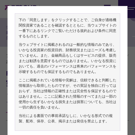
機関投資家の方向け
Japan
メ
フィンク直美の投資戦略
下の「同意します」をクリックすることで、ご自身が適格機
ニ
関投資家であることを確認するとともに、当ウェブサイトの
チーフ・グローバル・ストラテジスト
ュ
一番下にあるリンクでご覧いただける規約および条件に同意
兼チーフ・エコノミスト フィンク直
するものとします。
美によるリサーチレポート
ー
当ウェブサイトに掲載されるのは一般的な情報のみであり、
いかなる投資家の投資目的、財務状況またはニーズも考慮し
ていません。また、金融商品もしくはサービスの提供、販売
フィンク直美／チーフ・グローバル・ストラテジスト
PDFをダウンロード
または勧誘を意図するものではありません。いかなる投資に
2025年06月23日
おいても、過去のパフォーマンスは将来のパフォーマンスを
FOMC：予想は金利見通しにおける不確
示唆するものでも保証するものでもありません。
ここに掲載されている情報や見解は、信頼できると判断した
実性の高まりを浮き彫りに
情報源から取得したものですが、その実証を独自に行っては
おらず、当社は情報の正確性または完全性を保証するもので
～FRBは経済指標次第の姿勢を維持、主眼はイン
はありません。ここに記載された情報のすべてまたは一部の
使用から生ずるいかなる損失または損害についても、当社は
フレをめぐる不確実性に～
一切の責任を負いません。
当社による書面での事前承諾なしに、いかなる形式での複
製、配布、保存、公表、掲示または発信を禁止します。
本稿は2025年6月20日発行の英語レポート「
FOMC: projections highlight