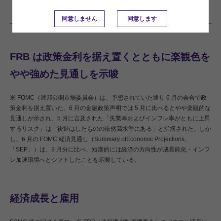
heightened uncertainty in rate outlook
」の日本語訳です。内容については英語に
よる原本が日本語版に優先します。
同意しません
同意します
FRB は政策金利を据え置くとともに楽観色を
やや強めた見通しを示唆
米 FOMC（連邦公開市場委員会）は、予想されていた通り 6 月の会合で政
策金利を据え置いた。6 月の金融政策声明では 5 月に比べるとやや楽観的な
見通しが示され、5 月に言及された「失業率およびインフレ率がともに上昇
するリスク」は「後退はしたものの依然高水準にある」と指摘された。しか
し、6 月の FOMC 経済見通し（Summary ofEconomic Projections、
「SEP」）は、3 月分に比べ、短期的には経済の方向性が成長鈍化・インフ
レ加速環境へとシフトしたことを示唆している。
経済成長と雇用