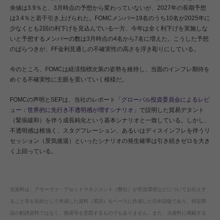
央値は3.9％と、3月時点の予想から変わっていないが、2027年の長期予想
は3.4％と若干引き上げられた。FOMCメンバー19名のうち10名が2025年に
少なくとも2回の利下げを見込んでいる一方、今年は全く利下げを実施しな
いと予想するメンバーの数は3月時点の4名から7名に増えた。こうした予想
のばらつきが、FF金利見通しの不確実性の高さを浮き彫りにしている。
今のところ、FOMCは経済指標次第の姿勢を維持し、当面のインフレ期待を
めぐる不確実性に主眼を置いていく模様だ。
FOMCの声明とSEPは、当社のレポート「
グローバル投資委員会によるレビ
ュー：世界的に先行き不透明感が増すシナリオ
」で説明した貿易デタント
（緊張緩和）を伴う成長鈍化という基本シナリオと一致している。しかし、
不透明感は根強く、スタグフレーション、あるいはディスインフレを伴うリ
セッション（景気後退）といったシナリオの発生確率は引き続きゼロを大き
く上回っている。
当資料は、アモーヴァ・アセットマネジメント（弊社）が市況環境などについてお伝えす
ること等を目的として作成した資料（英語）をベースに作成した日本語版であり、特定商
品の勧誘資料ではなく、推奨等を意図するものでもありません。また、当資料に掲載する