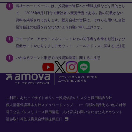
当社のホームページには、投資者の皆様への情報提供などを目的とし
て、「2025年9月1日付で新社名へ変更予定である」旨の記載がない
資料も掲載されております。販売会社の皆様は、それらを用いた当社
投資信託の勧誘を行なわないようお願い申し上げます。
アモーヴァ・アセットマネジメントやその関係者を名乗る勧誘および
模倣サイトやなりすましアカウント・メールアドレスに関するご注意
いわゆるファンド形態での投資勧誘等に関するご注意
Youtube
X
Instagram
LINE
ご利用にあたって
サイトポリシー
投資信託のリスクと費用
勧誘方針
個人情報保護基本方針
スチュワードシップ・コード
議決権行使
その他方針等
電子公告
プレスリリース
採用情報・人材育成
お問い合わせ
公式アカウント
新規タブで開く
証券取引等監視委員会情報提供窓口