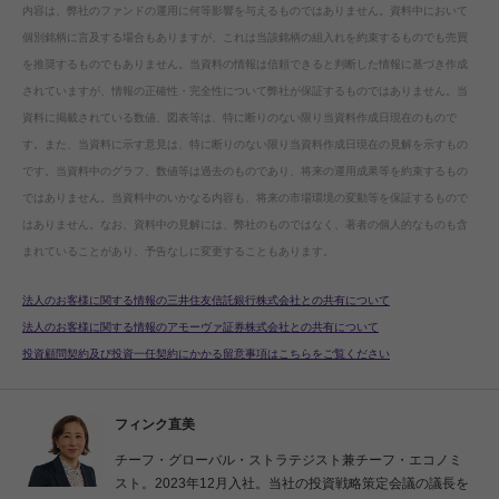
内容は、弊社のファンドの運用に何等影響を与えるものではありません。資料中において
個別銘柄に言及する場合もありますが、これは当該銘柄の組入れを約束するものでも売買
を推奨するものでもありません。当資料の情報は信頼できると判断した情報に基づき作成
されていますが、情報の正確性・完全性について弊社が保証するものではありません。当
資料に掲載されている数値、図表等は、特に断りのない限り当資料作成日現在のもので
す。また、当資料に示す意見は、特に断りのない限り当資料作成日現在の見解を示すもの
です。当資料中のグラフ、数値等は過去のものであり、将来の運用成果等を約束するもの
ではありません。当資料中のいかなる内容も、将来の市場環境の変動等を保証するもので
はありません。なお、資料中の見解には、弊社のものではなく、著者の個人的なものも含
まれていることがあり、予告なしに変更することもあります。
法人のお客様に関する情報の三井住友信託銀行株式会社との共有について
法人のお客様に関する情報のアモーヴァ証券株式会社との共有について
投資顧問契約及び投資一任契約にかかる留意事項はこちらをご覧ください
フィンク直美
チーフ・グローバル・ストラテジスト兼チーフ・エコノミ
スト。2023年12月入社。当社の投資戦略策定会議の議長を