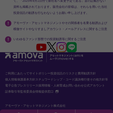
て、「2025年9月1日付で新社名へ変更予定である」旨の記載がない
資料も掲載されております。販売会社の皆様は、それらを用いた当社
投資信託の勧誘を行なわないようお願い申し上げます。
アモーヴァ・アセットマネジメントやその関係者を名乗る勧誘および
模倣サイトやなりすましアカウント・メールアドレスに関するご注意
いわゆるファンド形態での投資勧誘等に関するご注意
Youtube
X
Instagram
LINE
ご利用にあたって
サイトポリシー
投資信託のリスクと費用
勧誘方針
個人情報保護基本方針
スチュワードシップ・コード
議決権行使
その他方針等
電子公告
プレスリリース
採用情報・人材育成
お問い合わせ
公式アカウント
新規タブで開く
証券取引等監視委員会情報提供窓口
アモーヴァ・アセットマネジメント株式会社
金融商品取引業者 関東財務局長（金商）第368号 加入協会：一般社団法人