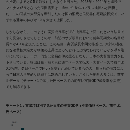
の推定によると0.5％前後）を大きく上回った。2023年・2024年と連続で
マイナス成長となった民間需要は、通年で1.6％のプラス成長へと回復し
た。この回復の大部分を牽引したのは国内消費と民間非住宅建設投資で、い
ずれも通年の伸びが1％を大きく上回った。
しかしながら、このように実質成長率が潜在成長率を上回ったという結果で
すら見劣りさせてしまうのが、前述のサブ項目において前年同期比の名目成
長率が4％を超えたことだ。この名目・実質成長率間の格差は、家計の潜在
的な消費拡大余力が物価の上昇によってどれほど損なわれているかを浮き彫
りにしている。一方、円安は交易条件の重石となり、日本の実質購買力を低
下させている。輸出は量・額ともに通年ベースで拡大（実質ベースで前年比
0.6％増、名目ベースで同0.7％増）が続いているものの、輸入額の増加によ
って日本の世界的な購買力は制約されている。こうした動向の多くは、前年
比データ（チャート1で示した円ベースでの前年比実質GDP成長率を参照）
でも確認できる。
チャート1：支出項目別で見た日本の実質GDP（不変価格ベース、前年比、
円ベース）