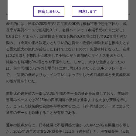
moderates in an inflation-distorted environment」の日本語訳です。内容について
は英語による原本が日本語版に優先します。
同意しません
同意します
表面的には、日本の2025年第4四半期のGDPは概ね市場予想を下回り、成
長率が実質ベースで前期比0.1％、名目ベースで（市場予想の1％に対し）
0.6％にとどまった。設備投資も市場予想の0.6％増に対して0.2％増と伸び
悩み、（企業の価格決定力とリフレ的な賃金・物価の連動上昇を推進力とす
る景気拡大の流れが反転したわけではないものの）失望材料となった。在庫
は0.2％減と予想以上に減少して小幅ながら追加的なマイナス要因となり、
純輸出も前期比0％増とやや下振れした。しかし、大きな焦点となったの
は、前年同期比3.2％の市場予想に対し同3.4％となったGDPデフレーター
で、（需要の低迷よりも）インフレによって生じた名目成長率と実質成長率
の差が目を引いた。
前期比の速報値の一部は第3四半期のデータの修正を反映しており、季節調
整済みベースでは2025年の四半期毎の数値は通常よりも大きな変動を示し
た。こうした技術的な変動を平準化するには、前年同期比のデータに加えて
通年のデータを吟味することが有用である。
通年の観点からは、日本経済は不透明感の強かった年ながらも回復力を示し
た。2025年通年の実質GDP成長率は1.1％（速報値）と、潜在成長率（日銀