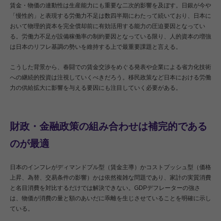
賃金・物価の連動性は生産能力にも重要な二次的影響を及ぼす。日銀が今や
「慢性的」と表現する労働力不足は数四半期にわたって続いており、日本に
おいて物理的資本を完全償却前に有効活用する能力の圧迫要因となってい
る。労働力不足が設備稼働率の制約要因となっている限り、人的資本の増強
は日本のリフレ基調の勢いを維持する上で最重要課題と言える。
こうした背景から、春闘での賃金交渉をめぐる発表や企業による省力化技術
への継続的投資は注視していくべきだろう。移民政策など日本における労働
力の供給拡大に影響を与える要因にも注目していく必要がある。
財政・金融政策の組み合わせは補完的である
のが最適
日本のインフレがディマンドプル型（賃金主導）かコストプッシュ型（価格
上昇、為替、交易条件の影響）かは依然複雑な問題であり、家計の実質消費
と名目消費を対比するだけでは解決できない。GDPデフレーターの強さ
は、物価が消費の量と額のあいだに乖離を生じさせていることを明確に示し
ている。