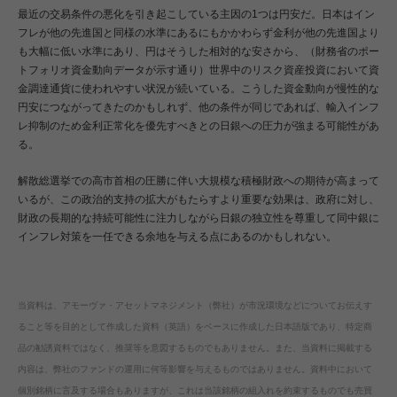
最近の交易条件の悪化を引き起こしている主因の1つは円安だ。日本はイン
フレが他の先進国と同様の水準にあるにもかかわらず金利が他の先進国より
も大幅に低い水準にあり、円はそうした相対的な安さから、（財務省のポー
トフォリオ資金動向データが示す通り）世界中のリスク資産投資において資
金調達通貨に使われやすい状況が続いている。こうした資金動向が慢性的な
円安につながってきたのかもしれず、他の条件が同じであれば、輸入インフ
レ抑制のため金利正常化を優先すべきとの日銀への圧力が強まる可能性があ
る。
解散総選挙での高市首相の圧勝に伴い大規模な積極財政への期待が高まって
いるが、この政治的支持の拡大がもたらすより重要な効果は、政府に対し、
財政の長期的な持続可能性に注力しながら日銀の独立性を尊重して同中銀に
インフレ対策を一任できる余地を与える点にあるのかもしれない。
当資料は、アモーヴァ・アセットマネジメント（弊社）が市況環境などについてお伝えす
ること等を目的として作成した資料（英語）をベースに作成した日本語版であり、特定商
品の勧誘資料ではなく、推奨等を意図するものでもありません。また、当資料に掲載する
内容は、弊社のファンドの運用に何等影響を与えるものではありません。資料中において
個別銘柄に言及する場合もありますが、これは当該銘柄の組入れを約束するものでも売買