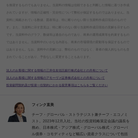
を推奨するものでもありません。当資料の情報は信頼できると判断した情報に基づき作成
されていますが、情報の正確性・完全性について弊社が保証するものではありません。当
資料に掲載されている数値、図表等は、特に断りのない限り当資料作成日現在のもので
す。また、当資料に示す意見は、特に断りのない限り当資料作成日現在の見解を示すもの
です。当資料中のグラフ、数値等は過去のものであり、将来の運用成果等を約束するもの
ではありません。当資料中のいかなる内容も、将来の市場環境の変動等を保証するもので
はありません。なお、資料中の見解には、弊社のものではなく、著者の個人的なものも含
まれていることがあり、予告なしに変更することもあります。
法人のお客様に関する情報の三井住友信託銀行株式会社との共有について
法人のお客様に関する情報のアモーヴァ証券株式会社との共有について
投資顧問契約及び投資一任契約にかかる留意事項はこちらをご覧ください
フィンク直美
チーフ・グローバル・ストラテジスト兼チーフ・エコノミ
スト。2023年12月入社。当社の投資戦略策定会議の議長を
務め、日本株式・アジア株式・グローバル株式・グローバ
ル債券・コモディティなど幅広い資産クラスについて包括