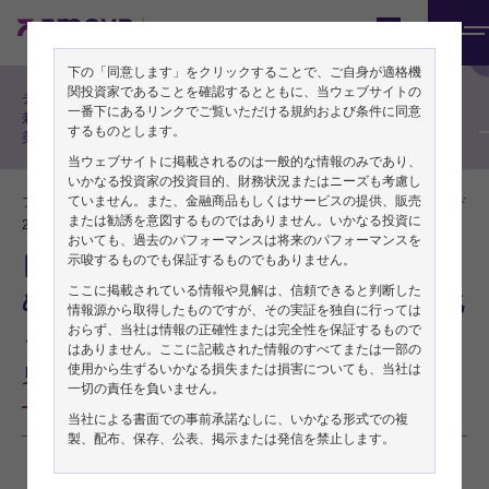
機関投資家の方向け
Japan
メ
フィンク直美の投資戦略
下の「同意します」をクリックすることで、ご自身が適格機
ニ
関投資家であることを確認するとともに、当ウェブサイトの
チーフ・グローバル・ストラテジスト
ュ
一番下にあるリンクでご覧いただける規約および条件に同意
兼チーフ・エコノミスト フィンク直
するものとします。
美によるリサーチレポート
ー
当ウェブサイトに掲載されるのは一般的な情報のみであり、
いかなる投資家の投資目的、財務状況またはニーズも考慮し
ていません。また、金融商品もしくはサービスの提供、販売
フィンク直美／チーフ・グローバル・ストラテジスト
PDFをダウンロード
または勧誘を意図するものではありません。いかなる投資に
2026年02月18日
おいても、過去のパフォーマンスは将来のパフォーマンスを
示唆するものでも保証するものでもありません。
日本の第4四半期のGDP：インフレに歪
ここに掲載されている情報や見解は、信頼できると判断した
められた環境で景気回復のペースが鈍化
情報源から取得したものですが、その実証を独自に行っては
おらず、当社は情報の正確性または完全性を保証するもので
～第4四半期のGDPは市場予想を下回るも通年で
はありません。ここに記載された情報のすべてまたは一部の
使用から生ずるいかなる損失または損害についても、当社は
見ると依然として回復力を示している～
一切の責任を負いません。
当社による書面での事前承諾なしに、いかなる形式での複
製、配布、保存、公表、掲示または発信を禁止します。
本稿は2026年2月17日発行の英語レポート「Japan Q4 GDP: momentum