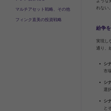
ような
れない
マルチアセット戦略、その他
フィンク直美の投資戦略
紛争を
実現し
通り、
シ
市
シ
選
シナ
と