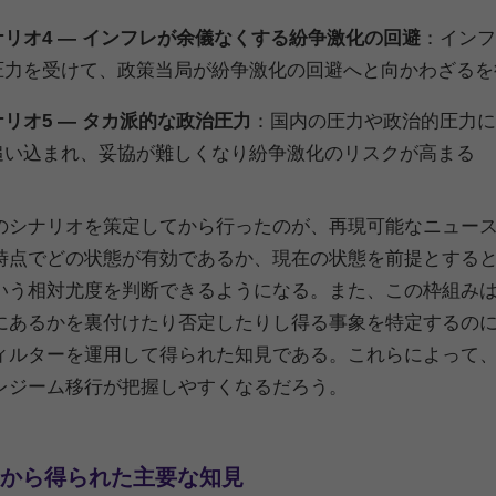
ナリオ4 ― インフレが余儀なくする紛争激化の回避
：インフ
圧力を受けて、政策当局が紛争激化の回避へと向かわざるを
ナリオ5 ― タカ派的な政治圧力
：国内の圧力や政治的圧力に
追い込まれ、妥協が難しくなり紛争激化のリスクが高まる
のシナリオを策定してから行ったのが、再現可能なニュー
時点でどの状態が有効であるか、現在の状態を前提とする
いう相対尤度を判断できるようになる。また、この枠組み
にあるかを裏付けたり否定したりし得る事象を特定するの
ィルターを運用して得られた知見である。これらによって
レジーム移行が把握しやすくなるだろう。
から得られた主要な知見