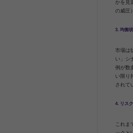
かを見
の威圧
3. 均
市場は
い」シ
例が数
い限り
されて
4. リ
これま
ックと