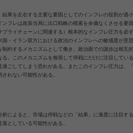
、結果を左右する主要な要因としてのインフレの役割が過小
インフレは政策当局に出口戦略の模索を余儀なくさせる要
サプライチェーンに関連する）根本的なインフレ圧力を必
米国・イラン双方における政治のインフレへの敏感度が意
を制約するメカニズムとして働き、政治面での譲歩は相互
なる。このメカニズムを無視して停戦にだけに注目してい
見過ごしてしまう恐れがある。またこのインフレ圧力は、
消されない可能性がある。
分析によると、市場は停戦などの「結果」に過度に注目す
見落としている可能性がある。