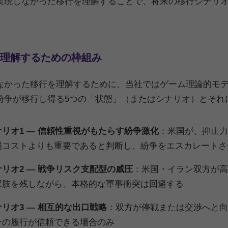
実現しなかった移行を理解することで、将来の移行シナリ
。
理解するための枠組み
なかった移行を理解するために、当社ではゲーム理論的モ
紛争が移行し得る5つの「状態」（またはシナリオ）とそれ
ナリオ1 ― 信頼性重視がもたらす紛争激化
：米国が、抑止力
場コストよりも重要であると判断し、紛争をエスカレートさ
ナリオ2 ― 戦争リスク支配型の威圧
：米国・イラン双方が高
択肢を残しながら、本格的な軍事衝突は回避する
リオ3 ― 相互的な出口戦略
：双方が停戦または交渉へと向
その履行が信頼できる場合のみ