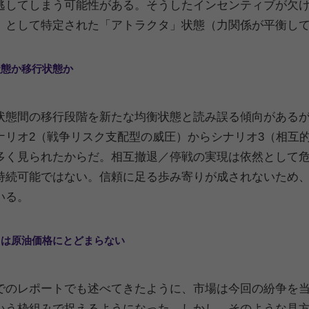
逃してしまう可能性がある。そうしたインセンティブが欠け
）として特定された「アトラクタ」状態（力関係が平衡し
衡状態か移行状態か
状態間の移行段階を新たな均衡状態と読み誤る傾向がある
ナリオ2（戦争リスク支配型の威圧）からシナリオ3（相互
多く見られたからだ。相互撤退／停戦の実現は依然として
持続可能ではない。信頼に足る歩み寄りが成されないため、
いる。
スクは原油価格にとどまらない
でのレポートでも述べてきたように、市場は今回の紛争を
いう枠組みで捉えるようになった。しかし、そのような見