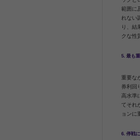
範囲に
れない
り、結
クな性
5. 最
重要な
券利回
高水準
てそれ
ョンに
6. 停