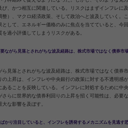
及び、かつ相互に関連している。リスクはまずインフレに
調整）、マクロ経済政策、そして政治へと波及していく。
果として、エネルギー価格のみに焦点を当てていると、今
質を過小評価してしまうリスクがある。
も重要ながら見落とされがちな波及経路は、株式市場ではなく債券市
がら見落とされがちな波及経路は、株式市場ではなく債券
りの上昇は、インフレや中央銀行の政策に対する不透明感
にあることを反映している。インフレに対処するために中
がさらに世界的な債券利回りの上昇を招く可能性は、必要
重大な影響を及ぼす。
戦にばかり注目していると、インフレを誘発するメカニズムを見逃す