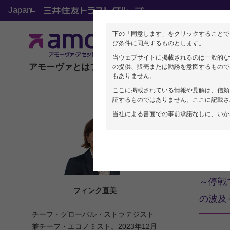
機関投資家の方向け
Japan
フィンク直美の投資
下の「同意します」をクリックすることで
び条件に同意するものとします。
当ウェブサイトに掲載されるのは一般的な
アモーヴァとは
ファンド
ETF
マーケット
機関投資家
の提供、販売または勧誘を意図するもので
もありません。
ここに掲載されている情報や見解は、信頼
証するものではありません。ここに記載さ
当社による書面での事前承諾なしに、いか
フィン
2026年
「戦
～停戦
フィンク直美
の波及
チーフ・グローバル・ストラテジスト
兼チーフ・エコノミスト。2023年12月