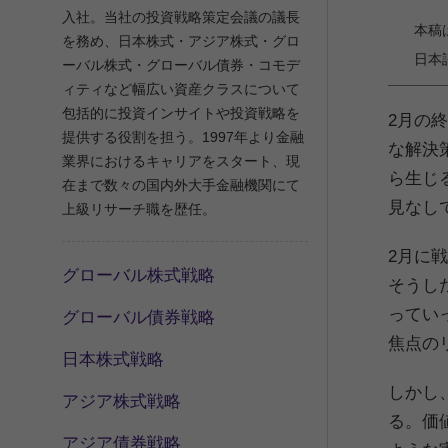
入社。当社の投資戦略策定会議の議長
本稿は2
を務め、日本株式・アジア株式・グロ
日本
ーバル株式・グローバル債券・コモデ
ィティなど幅広い資産クラスについて
包括的に投資インサイトや投資戦略を
2月の
提供する役割を担う。1997年より金融
な解決
業界におけるキャリアをスタート、現
ら生じ
在まで数々の国内外大手金融機関にて
見なし
上級リサーチ職を歴任。
2月に
グローバル株式戦略
そうし
ってい
グローバル債券戦略
焦点の
日本株式戦略
しかし
アジア株式戦略
る。価
アジア債券戦略