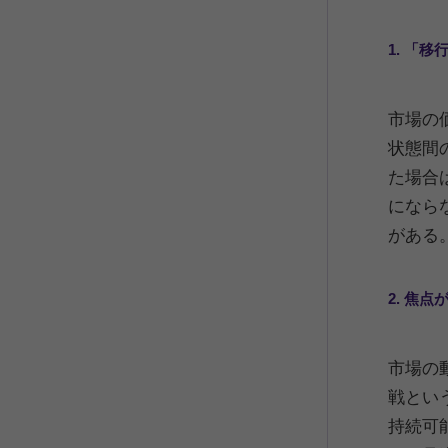
1. 「
市場の
状態間
た場合
になら
がある
2. 焦
市場の
戦とい
持続可