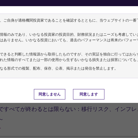
戦略
チーフ・グローバル・ストラテジスト兼チー
、ご自身が適格機関投資家であることを確認するとともに、当ウェブサイトの一番
チレポート
情報のみであり、いかなる投資家の投資目的、財務状況またはニーズも考慮してい
向け
資産運用ガイド
はありません。いかなる投資においても、過去のパフォーマンスは将来のパフォー
できると判断した情報源から取得したものですが、その実証を独自に行ってはおら
れた情報のすべてまたは一部の使用から生ずるいかなる損失または損害についても
なる形式での複製、配布、保存、公表、掲示または発信を禁止します。
ク直美／チーフ・グローバル・ストラテジスト兼チーフ・
06月01日
同意しません
同意します
場の霧」が覆い隠す移行リスク、インフレ動
ですべてが終わるとは限らない：移行リスク、インフレ
～