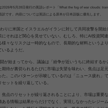
026年5月28日発行の英語レポート「What the fog of war clouds: transition r
語訳です。内容については英語による原本が日本語版に優先します。
終わりに米国とイスラエルがイランに対して共同攻撃を開始
策にそれほど関心を見せていない。むしろ、特にAI投資関
る様々なリスクは一時的なもので、長期的な材料というよ
ているようだ。
戦闘が始まってから、議論は「紛争が近いうちに終結するか
た期待が裏切られるたびに市場は失望を味わい、焦点は足元
った。このパターンが示唆しているのは「ニュース疲れ」
リセットを繰り返している。
、焦点のリセットが繰り返されることにより、市場は重要
値ある情報は結果からだけでなく、実現しなかったレジー