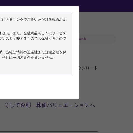
フ・エコノミスト フィンク直美によるリサー
下にあるリンクでご覧いただける規約およ
ません。また、金融商品もしくはサービス
マンスを示唆するものでも保証するもので
ず、当社は情報の正確性または完全性を保
、当社は一切の責任を負いません。
エコノミスト
PDFをダウンロード
向および波及的影響
、そして金利・株価バリュエーションへ