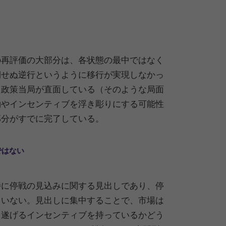
の再評価の大部分は、各状態の最中ではなく
期せぬ逆行というように移行が実現しなかっ
、政策当局が直面している（そのような局面
約やインセンティブを浮き彫りにする可能性
部分がすでに完了している。
ではない
特に停戦の見込みに関する見出しであり、停
ていない。見出しに集中することで、市場は
り遂げるインセンティブを持っているかどう