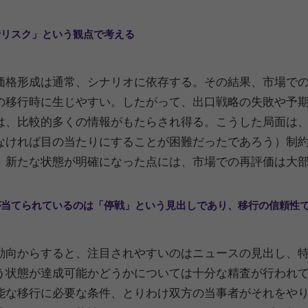
移行リスク」という観点で考える
価格形成は通常、シナリオに依存する。その結果、市場で
の移行時に生じやすい。したがって、出口戦略の失敗や予
は、比較的多くの情報がもたらされ得る。こうした局面は
なければ目の当たりにすることが困難だったであろう）制
。新たな状態が明確になった点には、市場での再評価は大
点が当てられているのは「停戦」という見出しであり、移行の信頼性
動向からすると、注目されやすいのはニュースの見出し、
う状態が達成可能かどうかについては十分な精査が行われ
能な移行に必要な条件、とりわけ双方の当事者がそれをや