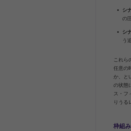
シ
の
シ
う
これら
任意の
か、と
の状態
ス・フ
りうる
枠組み