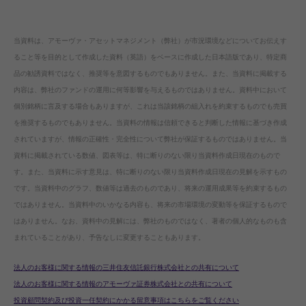
当資料は、アモーヴァ・アセットマネジメント（弊社）が市況環境などについてお伝えす
ること等を目的として作成した資料（英語）をベースに作成した日本語版であり、特定商
品の勧誘資料ではなく、推奨等を意図するものでもありません。また、当資料に掲載する
内容は、弊社のファンドの運用に何等影響を与えるものではありません。資料中において
個別銘柄に言及する場合もありますが、これは当該銘柄の組入れを約束するものでも売買
を推奨するものでもありません。当資料の情報は信頼できると判断した情報に基づき作成
されていますが、情報の正確性・完全性について弊社が保証するものではありません。当
資料に掲載されている数値、図表等は、特に断りのない限り当資料作成日現在のもので
す。また、当資料に示す意見は、特に断りのない限り当資料作成日現在の見解を示すもの
です。当資料中のグラフ、数値等は過去のものであり、将来の運用成果等を約束するもの
ではありません。当資料中のいかなる内容も、将来の市場環境の変動等を保証するもので
はありません。なお、資料中の見解には、弊社のものではなく、著者の個人的なものも含
まれていることがあり、予告なしに変更することもあります。
法人のお客様に関する情報の三井住友信託銀行株式会社との共有について
法人のお客様に関する情報のアモーヴァ証券株式会社との共有について
投資顧問契約及び投資一任契約にかかる留意事項はこちらをご覧ください