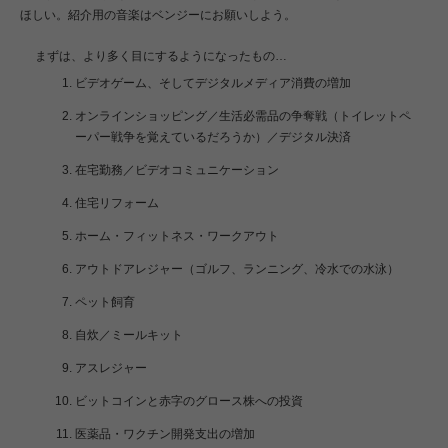
ほしい。紹介用の音楽はベンジーにお願いしよう。
まずは、より多く目にするようになったもの…
ビデオゲーム、そしてデジタルメディア消費の増加
オンラインショッピング／生活必需品の争奪戦（トイレットペ
ーパー戦争を覚えているだろうか）／デジタル決済
在宅勤務／ビデオコミュニケーション
住宅リフォーム
ホーム・フィットネス・ワークアウト
アウトドアレジャー（ゴルフ、ランニング、冷水での水泳）
ペット飼育
自炊／ミールキット
アスレジャー
ビットコインと赤字のグロース株への投資
医薬品・ワクチン開発支出の増加