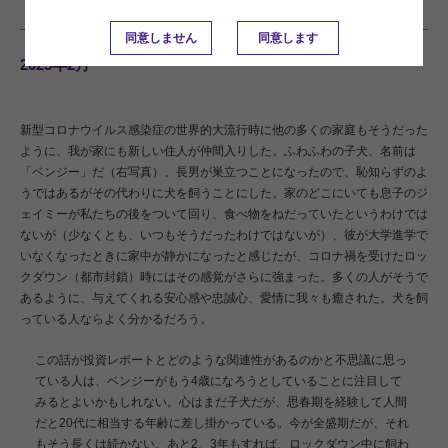
英語による原本が日本語版に優先します。
同意しません
同意します
2025年2月
新型コロナウイルス感染症の世界的大流行時に他の多くの家庭もそうだった
ように、我が家にも新しい住人が仲間入りした。ふわふわの子犬、名前は
「ベンジー」だ（右写真）。長男が巣立つことになったので、恥知らずのよ
うではあるがその代わりに犬を飼うことにした。家のどこにいても息子のジ
ェイミーが私たちの後をついて回り、食べ物をねだっていたというわけでは
ないが（少なくとも、いつもそうだったわけではないが）、彼が大学進学で
いなくなったときに家中が静かになったと感じたが、コロナ禍を受けたロッ
クダウン（都市封鎖）時にはその感覚がさらに強まった。多くの人がそうで
あるように、与えてくれる安心感や忠誠心、愛情に我々も癒された。犬を飼
っている人ならよく分かるだろう。
この話が投資レポートとどのような関連性があるのかと不思議に思っ
ている人は、ベンジーがもう4歳になろうとしていることに注目して
みるとよいかもしれない。心はまだ子犬だが、思春期を経験して人間
だと20代に相当する年齢に差し掛かっている。今が全盛期だが、それ
もそう長くは続かない。あと2、3年もすれば、ロックダウン中に飼わ