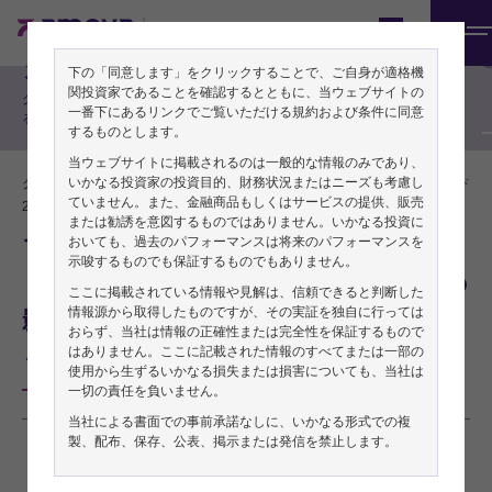
期間投資家の方向け
Japan
メ
グローバル株式戦略
下の「同意します」をクリックすることで、ご自身が適格機
ニ
関投資家であることを確認するとともに、当ウェブサイトの
グローバル株式によ
ュ
一番下にあるリンクでご覧いただける規約および条件に同意
るリサーチレポート
するものとします。
ー
当ウェブサイトに掲載されるのは一般的な情報のみであり、
いかなる投資家の投資目的、財務状況またはニーズも考慮し
グローバル株式チーム
PDFをダウンロード
ていません。また、金融商品もしくはサービスの提供、販売
2025年02月14日
または勧誘を意図するものではありません。いかなる投資に
おいても、過去のパフォーマンスは将来のパフォーマンスを
フューチャー・クオリティ・インサイ
示唆するものでも保証するものでもありません。
ト：コロナ禍の記憶と今も続く企業への
ここに掲載されている情報や見解は、信頼できると判断した
情報源から取得したものですが、その実証を独自に行っては
影響
おらず、当社は情報の正確性または完全性を保証するもので
はありません。ここに記載された情報のすべてまたは一部の
～グローバル株式チームからの投資インサイト～
使用から生ずるいかなる損失または損害についても、当社は
一切の責任を負いません。
当社による書面での事前承諾なしに、いかなる形式での複
製、配布、保存、公表、掲示または発信を禁止します。
本稿は2024年12月2日発行の英語レポート「
Future Quality Insights: pandemic
memories and ongoing impact on companies
」の日本語訳です。内容については