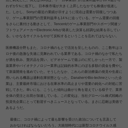
わずか5％に低下し、日本株市場が大きく上昇したなかでも株価が低迷し
た。しかし、Sonyの最近の業績が示すように現在は需要が回復しつつあ
り、ゲーム事業部門の営業利益率も14％に迫っている。ゲーム需要の回復
をさらに裏付ける動きとして、Tencentのゲーム事業部門やスポーツ関連ソ
フトウェアメーカーElectronic Artsが発表した決算も好調な結果を示してい
る。いかなるサイクルもやがて反転するということを忘れてはならない。
医療機器分野もまた、コロナ禍のもとで活況を呈したものの、ここ数年はコ
ロナ後の急激な失速に見舞われている業界である。コロナ禍のなかで私たち
が酒を飲み、贅沢品を買い、ビデオゲームで遊ぶのに忙しかった一方で、製
薬業界やバイオテクノロジー業界は記録的水準にのぼる多額の資金を費やし
て新薬開発を進めていた。そうしたなか、これらの新治療薬の発見や生産に
用いられる機器は過剰在庫状態となった。DanaherやBio-techneといった企
業は、主要最終市場における在庫水準の高止まりや需要の鈍化への対処に苦
戦してきた。幸いにも、こうした傾向は曲がり角を迎えている様子で、業界
全体の受注と出荷が加速している。この変化は、当社グローバル株式戦略の
投資先企業にとって歓迎すべきニュースとなっている。まさに忍耐は美徳で
あるようだ。
最後に、コロナ禍によって最も影響を受けた政治についても言及して
おかなければならないだろう。大統領時代には新型コロナウイルス感