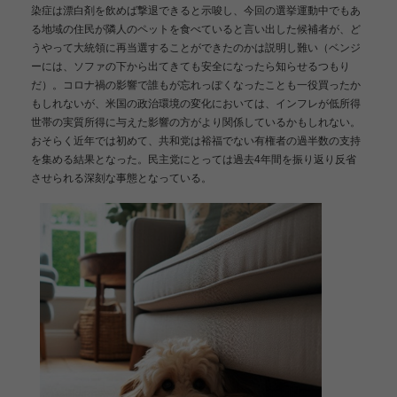
染症は漂白剤を飲めば撃退できると示唆し、今回の選挙運動中でもあ
る地域の住民が隣人のペットを食べていると言い出した候補者が、ど
うやって大統領に再当選することができたのかは説明し難い（ベンジ
ーには、ソファの下から出てきても安全になったら知らせるつもり
だ）。コロナ禍の影響で誰もが忘れっぽくなったことも一役買ったか
もしれないが、米国の政治環境の変化においては、インフレが低所得
世帯の実質所得に与えた影響の方がより関係しているかもしれない。
おそらく近年では初めて、共和党は裕福でない有権者の過半数の支持
を集める結果となった。民主党にとっては過去4年間を振り返り反省
させられる深刻な事態となっている。