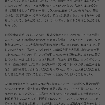
難くなっているように感じられることだ。前からそうした傾向はあったのか
もしれないが、それもあまり思い出すことができない。私たちはこの20年
間、記憶するという行為を一貫してGoogleに任せてきたのだろうか。筆者
の場合、ほぼ間違いなくそうである。私たちは想像するという行為をAIに任
せようとしているのだろうか。これについても、おそらくそうなるだろうと
みられる。
心理学者が証明しているように、株式投資がうまくいかなかったときの苦し
みなど、私たちは感情と紐づいた出来事を記憶しているものだ。では、なぜ
新型コロナウイルス大流行時の詳細な状況を思い出すのがこれほどまでに難
しいのだろうか。私たちの人生のうちのほぼ2年間を大混乱に陥れた出来事
であったにもかかわらず、いつ何が起こったのかを正確に思い出すのに苦労
している。一説によると、コロナ禍の間、私たちは死者数、ロックダウンの
規則、自由の制限などに関する状況が日々変わるストレスの多い生活を送る
なか、感情を処理しきれない状況に陥っていた。そうした大変な状況に直面
した場合は単純に忘れてしまう方がずっと楽なのだということらしい。
Googleの助けと少しChat GPTの力を借りることで、この厄介な歴史の断片
をつなぎ合わせ、最も影響を受けた業界を思い出すことも可能になる。とい
うわけで、ロックダウン中に私たちが行った、あるいは目にした動向の上位
10位程度をなんとかして（網羅的ではないが）リストにしたので、ここで
紹介する。神経質な性格で、まだ忘れておきたい人は遠慮なく目をそらして