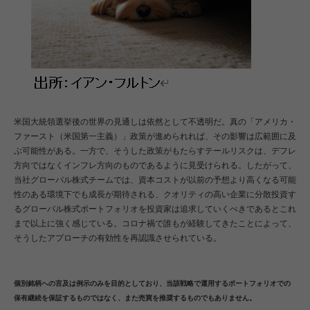
米国大統領選挙後の世界の見通しは依然として不透明だ。真の「アメリカ・
ファースト（米国第一主義）」政策が進められれば、その影響は広範囲に及
ぶ可能性がある。一方で、そうした政策がもたらすテールリスクは、デフレ
方向ではなくインフレ方向のものであるように見受けられる。したがって、
当社グローバル株式チームでは、資本コストが以前の予想より高くなる可能
性のある環境下でも成長が期待される、クオリティの高い企業に分散投資す
るグローバル株式ポートフォリオを投資家は追求していくべきであるとこれ
まで以上に強く感じている。コロナ禍で誰もが経験してきたことによって、
そうしたアプローチの有効性を再認識させられている。
個別銘柄への言及は例示のみを目的としており、当該戦略で運用するポートフォリオでの
保有継続を保証するものではなく、また売買を推奨するものでもありません。