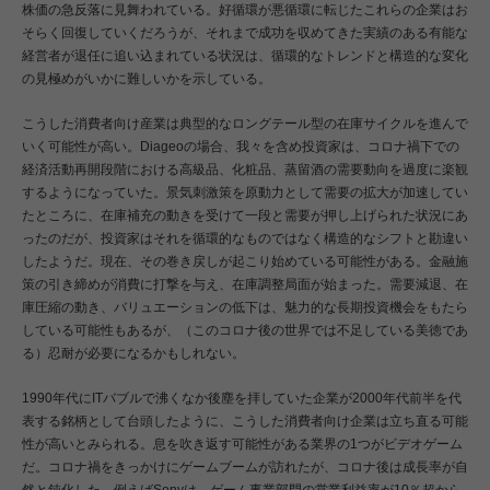
株価の急反落に見舞われている。好循環が悪循環に転じたこれらの企業はお
そらく回復していくだろうが、それまで成功を収めてきた実績のある有能な
経営者が退任に追い込まれている状況は、循環的なトレンドと構造的な変化
の見極めがいかに難しいかを示している。
こうした消費者向け産業は典型的なロングテール型の在庫サイクルを進んで
いく可能性が高い。Diageoの場合、我々を含め投資家は、コロナ禍下での
経済活動再開段階における高級品、化粧品、蒸留酒の需要動向を過度に楽観
するようになっていた。景気刺激策を原動力として需要の拡大が加速してい
たところに、在庫補充の動きを受けて一段と需要が押し上げられた状況にあ
ったのだが、投資家はそれを循環的なものではなく構造的なシフトと勘違い
したようだ。現在、その巻き戻しが起こり始めている可能性がある。金融施
策の引き締めが消費に打撃を与え、在庫調整局面が始まった。需要減退、在
庫圧縮の動き、バリュエーションの低下は、魅力的な長期投資機会をもたら
している可能性もあるが、（このコロナ後の世界では不足している美徳であ
る）忍耐が必要になるかもしれない。
1990年代にITバブルで沸くなか後塵を拝していた企業が2000年代前半を代
表する銘柄として台頭したように、こうした消費者向け企業は立ち直る可能
性が高いとみられる。息を吹き返す可能性がある業界の1つがビデオゲーム
だ。コロナ禍をきっかけにゲームブームが訪れたが、コロナ後は成長率が自
然と鈍化した。例えばSonyは、ゲーム事業部門の営業利益率が10％超から