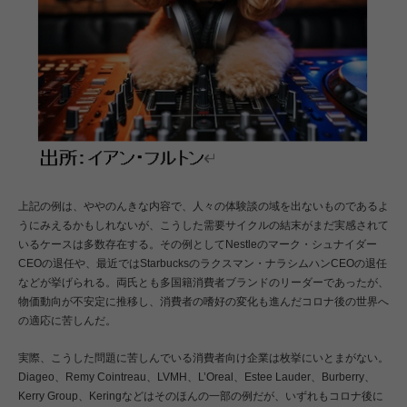
上記の例は、ややのんきな内容で、人々の体験談の域を出ないものであるよ
うにみえるかもしれないが、こうした需要サイクルの結末がまだ実感されて
いるケースは多数存在する。その例としてNestleのマーク・シュナイダー
CEOの退任や、最近ではStarbucksのラクスマン・ナラシムハンCEOの退任
などが挙げられる。両氏とも多国籍消費者ブランドのリーダーであったが、
物価動向が不安定に推移し、消費者の嗜好の変化も進んだコロナ後の世界へ
の適応に苦しんだ。
実際、こうした問題に苦しんでいる消費者向け企業は枚挙にいとまがない。
Diageo、Remy Cointreau、LVMH、L’Oreal、Estee Lauder、Burberry、
Kerry Group、Keringなどはそのほんの一部の例だが、いずれもコロナ後に