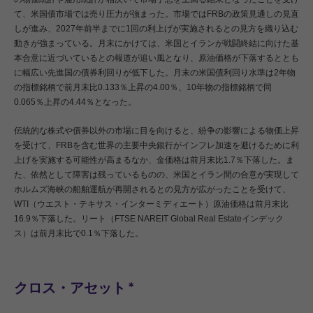
て、米国債市場では売り圧力が強まった。市場ではFRBの政策見通しの見直
しが進み、2027年前半までに1回の利上げが実施されるとの見方を織り込む
動きが強まっている。月末にかけては、米国とイランが戦闘終結に向けた基
本合意に近づいているとの報道が追い風となり、原油価格が下落するととも
に幅広い先進国の債券利回りが低下した。月末の米国債利回り水準は2年物
の指標銘柄で前月末比0.133％上昇の4.00％、10年物の指標銘柄で同
0.065％上昇の4.44％となった。
伝統的な株式や債券以外の市場に目を向けると、紛争の影響による物価上昇
を受けて、FRBを含む世界の主要中央銀行がインフレ加速を避けるために利
上げを実施する可能性が高まるなか、金価格は前月末比1.7％下落した。ま
た、依然として障害は残っているものの、米国とイラン間の合意が実現して
ホルムズ海峡の船舶運航が再開されるとの見方が広がったことを受けて、
WTI（ウエスト・テキサス・インターミディエート）原油価格は前月末比
16.9％下落した。リート（FTSE NAREIT Global Real Estateインデック
ス）は前月末比で0.1％下落した。
クロス・アセット
＊