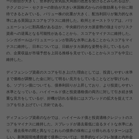
ーの割合が大きく、世界的な景気拡大局面の恩恵を受けるとみられるほか、
テクノロジー・セクターの割合が大きい米国株式からの分散効果も十分に期
待できるとみている。バリュー株の比重が大きく、配当利回りが魅力的な水
準にある英国はスコアをプラスに維持した。欧州とオーストラリアは、バリ
ュエーションに割高感があるほか、中央銀行のタカ派姿勢の強まりがリスク
資産への逆風となる可能性があることから、スコアをマイナスに維持した。
シンガポールはバリュエーションが割高な水準にあることからスコアをマイ
ナスに維持し、日本については、日銀がタカ派的な姿勢を示しているもの
の、企業収益が市場予想を上回る推移を見せていることからスコアを中立に
維持した。
ディフェンシブ資産のスコアを引き上げた理由としては、投資しやすい水準
まで価格が調整した金に対して明るい見方をしていることなどが挙げられ
る。ソブリン債についても、債券利回りが上昇しており、より投資しやすい
水準となっている。ハイイールド債と投資適格債の両方に対して引き続き慎
重な見方をしているが、好機が訪れる場合にはスプレッドの拡大を捉えてス
コアを引き上げていく方針である。
ディフェンシブ資産のなかでは、ハイイールド債と投資適格クレジットのス
コアをマイナスに維持した。スプレッドが過去最低に迫るタイトな水準にあ
り、過去長年の間と異なりこれらの債券の保有により得られるリターンは乏
しい。新興国現地通貨建て債券については、世界的なインフレ加速と内外金