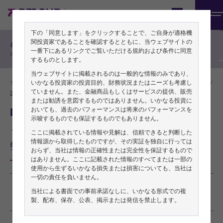
期間投資家の方向け
Japan
メ
マルチアセット戦略、その他
下の「同意します」をクリックすることで、ご自身が適格機
ニ
関投資家であることを確認するとともに、当ウェブサイトの
各戦略チームによるリサーチレ
ュ
一番下にあるリンクでご覧いただける規約および条件に同意
ポート
するものとします。
ー
当ウェブサイトに掲載されるのは一般的な情報のみであり、
いかなる投資家の投資目的、財務状況またはニーズも考慮し
マルチアセット・チーム
PDFをダウンロード
ていません。また、金融商品もしくはサービスの提供、販売
2026年06月25日
または勧誘を意図するものではありません。いかなる投資に
おいても、過去のパフォーマンスは将来のパフォーマンスを
Balancing Act 2026年6月
示唆するものでも保証するものでもありません。
～利益確定の機会を捉えつつディフェンシブな姿
ここに掲載されている情報や見解は、信頼できると判断した
情報源から取得したものですが、その実証を独自に行っては
勢を維持～
おらず、当社は情報の正確性または完全性を保証するもので
はありません。ここに記載された情報のすべてまたは一部の
使用から生ずるいかなる損失または損害についても、当社は
一切の責任を負いません。
本稿は2026年6月23日発行の英語レポート「
Balancing Act
」の日本語訳です。内
当社による書面での事前承諾なしに、いかなる形式での複
製、配布、保存、公表、掲示または発信を禁止します。
容については英語による原本が日本語版に優先します。