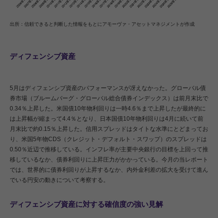
出所：信頼できると判断した情報をもとにアモーヴァ・アセットマネジメントが作成
ディフェンシブ資産
5月はディフェンシブ資産のパフォーマンスが冴えなかった。グローバル債
券市場（ブルームバーグ・グローバル総合債券インデックス）は前月末比で
0.34％上昇した。米国債10年物利回りは一時4.6％まで上昇したが最終的に
は上昇幅が縮まって4.4％となり、日本国債10年物利回りは4月に続いて前
月末比で約0.15％上昇した。信用スプレッドはタイトな水準にとどまってお
り、米国5年物CDS（クレジット・デフォルト・スワップ）のスプレッドは
0.50％近辺で推移している。インフレ率が主要中央銀行の目標を上回って推
移しているなか、債券利回りに上昇圧力がかかっている。今月の当レポート
では、世界的に債券利回りが上昇するなか、内外金利差の拡大を受けて進ん
でいる円安の動きについて考察する。
ディフェンシブ資産に対する確信度の強い見解