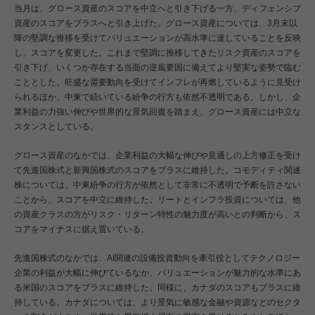
当月は、グロース資産のスコアを中立へと引き下げる一方、ディフェンシブ
資産のスコアをプラスへと引き上げた。グロース資産については、3月末以
降の堅調な推移を受けてバリュエーションが高水準に達していることを反映
し、スコアを変更した。これまで堅調に推移してきたリスク資産のスコアを
引き下げ、いくつか存在する当面の逆風要因に備えてより堅実な姿勢で臨む
こととした。旺盛な需要動向を受けてインフレが再燃しているように見受け
られるほか、中東で続いている紛争の行方も依然不透明である。しかし、企
業利益の力強い伸びや世界的な景気回復を踏まえ、グロース資産には中立な
スタンスとしている。
グロース資産のなかでは、企業利益の大幅な伸びや見通しの上方修正を受け
て先進国株式と新興国株式のスコアをプラスに維持した。コモディティ関連
株については、中東紛争の行方が依然として非常に不透明で予断を許さない
ことから、スコアを中立に維持した。リートとインフラ投資については、他
の資産クラスの方がリスク・リターン特性の魅力度が高いとの判断から、ス
コアをマイナスに据え置いている。
先進国株式のなかでは、AI関連の設備投資動向を牽引役としてテクノロジー
企業の利益が大幅に伸びているなか、バリュエーションが魅力的な水準にあ
る米国のスコアをプラスに維持した。同様に、カナダのスコアもプラスに維
持している。カナダについては、より景気に敏感な金融や資源などのセクタ