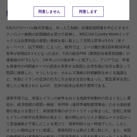
同意しません
同意します
投資環境概観
5月のグローバル株式市場は、AI（人工知能）設備投資関連を中心とするテ
クノロジー銘柄の好調継続を受けて続伸し、MSCI All Country Worldインデ
ックスは企業利益の底堅い推移を追い風として月間上昇率が5.0％（米ド
ル・ベース、以下同様）に上った。欧州では、ユーロ圏の第1四半期GDP成
長率が前期比0.1％となったほか、5月の総合PMI（購買担当者景気指数）の
速報値が47.5となり、2年半ぶりの低水準へと低下した。アジアでは、市場
を席巻中のAI関連テーマの恩恵を享受する韓国と台湾市場が当月も際立って
堅調に推移した。そうしたなか、ホルムズ海峡の封鎖解除をめぐる協議な
ど、米国とイランの交渉の行方に引き続き注目が集まった。暫定基本合意に
達したと報道されたものの、交渉の結末は依然不透明である。
債券市場では、米国とイランの紛争をめぐる地政学的動向の目まぐるしい変
化や、経済指標の底堅い推移、米FRB（連邦準備制度理事会）のタカ派的姿
勢の強まりを受けて、米国債市場のボラティリティが高まった。当初に米国
とイランの和平合意期待が高まり、束の間ながらリスク選好ムードが広がっ
て原油価格が下落したことを受けて、債券利回りは一時低下した。しかし、
そうした期待はすぐに後退し、債券利回りは再び上昇に転じた。また、米国
の物価統計や雇用統計が相次いで市場予想を上回る結果となったことを受け