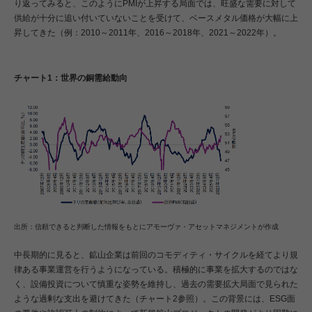
り返ってみると、このようにPMIが上昇する局面では、旺盛な需要に対して
供給が十分に追い付いていないことを受けて、ベースメタル価格が大幅に上
昇してきた（例：2010～2011年、2016～2018年、2021～2022年）。
チャート1：世界の銅需給動向
出所：信頼できると判断した情報をもとにアモーヴァ・アセットマネジメントが作成
中長期的に見ると、鉱山企業は前回のコモディティ・サイクルを経てより規
律ある事業運営を行うようになっている。積極的に事業を拡大するのではな
く、設備投資について慎重な姿勢を維持し、過去の需要拡大局面で見られた
ような過剰な支出を避けてきた（チャート2参照）。この背景には、ESG面