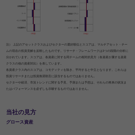
注） 上記のアセットクラスおよびセクターの選好順位とスコアは、マルチアセット・チー
ムの現在の投資見解を反映したものです。リサーチ・フレームワークは3つの段階の分析に
分かれています。スコアは、各資産に対する同チームの相対的見方（各資産が属する資産
クラスの他の資産対比）を表しています。
各資産クラス内のスコアは、コモディティを除き、平均すると中立となります。これらは
投資リサーチまたは投資推奨助言に該当するものではありません。
セクターや経済、市況トレンドに関する予見、予測または予想は、それらの将来の状況ま
たはパフォーマンスを必ずしも示唆するものではありません。
当社の見方
グロース資産