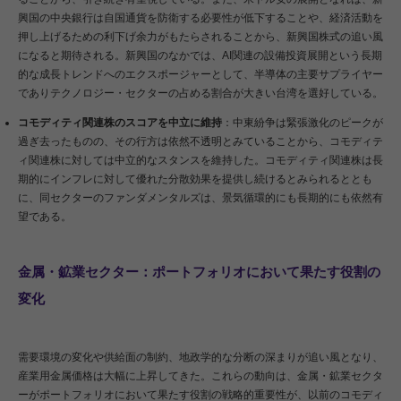
興国の中央銀行は自国通貨を防衛する必要性が低下することや、経済活動を
押し上げるための利下げ余力がもたらされることから、新興国株式の追い風
になると期待される。新興国のなかでは、AI関連の設備投資展開という長期
的な成長トレンドへのエクスポージャーとして、半導体の主要サプライヤー
でありテクノロジー・セクターの占める割合が大きい台湾を選好している。
コモディティ関連株のスコアを中立に維持
：中東紛争は緊張激化のピークが
過ぎ去ったものの、その行方は依然不透明とみていることから、コモディテ
ィ関連株に対しては中立的なスタンスを維持した。コモディティ関連株は長
期的にインフレに対して優れた分散効果を提供し続けるとみられるととも
に、同セクターのファンダメンタルズは、景気循環的にも長期的にも依然有
望である。
金属・鉱業セクター：ポートフォリオにおいて果たす役割の
変化
需要環境の変化や供給面の制約、地政学的な分断の深まりが追い風となり、
産業用金属価格は大幅に上昇してきた。これらの動向は、金属・鉱業セクタ
ーがポートフォリオにおいて果たす役割の戦略的重要性が、以前のコモディ