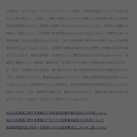
当資料は、アモーヴァ・アセットマネジメント（弊社）が市況環境などについてお伝えす
ること等を目的として作成した資料（英語）をベースに作成した日本語版であり、特定商
品の勧誘資料ではなく、推奨等を意図するものでもありません。また、当資料に掲載する
内容は、弊社のファンドの運用に何等影響を与えるものではありません。資料中において
個別銘柄に言及する場合もありますが、これは当該銘柄の組入れを約束するものでも売買
を推奨するものでもありません。当資料の情報は信頼できると判断した情報に基づき作成
されていますが、情報の正確性・完全性について弊社が保証するものではありません。当
資料に掲載されている数値、図表等は、特に断りのない限り当資料作成日現在のもので
す。また、当資料に示す意見は、特に断りのない限り当資料作成日現在の見解を示すもの
です。当資料中のグラフ、数値等は過去のものであり、将来の運用成果等を約束するもの
ではありません。当資料中のいかなる内容も、将来の市場環境の変動等を保証するもので
はありません。なお、資料中の見解には、弊社のものではなく、著者の個人的なものも含
まれていることがあり、予告なしに変更することもあります。
法人のお客様に関する情報の三井住友信託銀行株式会社との共有について
法人のお客様に関する情報のアモーヴァ証券株式会社との共有について
投資顧問契約及び投資一任契約にかかる留意事項はこちらをご覧ください