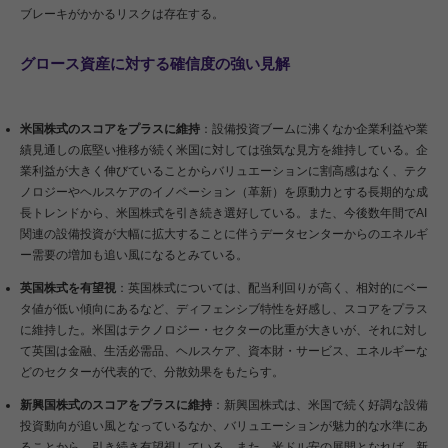
ブレーキがかかるリスクは存在する。
グロース資産に対する確信度の強い見解
米国株式のスコアをプラスに維持
：設備投資ブームに沸くなか企業利益や業
績見通しの底堅い推移が続く米国に対しては強気な見方を維持している。企
業利益が大きく伸びていることからバリュエーションに割高感はなく、テク
ノロジーやヘルスケアのイノベーション（革新）を原動力とする長期的な成
長トレンドから、米国株式を引き続き選好している。また、今後数年間でAI
関連の設備投資が大幅に拡大することに伴うデータセンターからのエネルギ
ー需要の増加も追い風になるとみている。
英国株式を有望視
：英国株式については、配当利回りが高く、相対的にベー
タ値が低い傾向にあるなど、ディフェンシブ特性を好感し、スコアをプラス
に維持した。米国はテクノロジー・セクターの比重が大きいが、それに対し
て英国は金融、生活必需品、ヘルスケア、資本財・サービス、エネルギーな
どのセクターが代表的で、分散効果をもたらす。
新興国株式のスコアをプラスに維持
：新興国株式は、米国で続く好調な設備
投資動向が追い風となっているなか、バリュエーションが魅力的な水準にあ
ることから、引き続き有望視している。また、米ドル安の展開となれば、新