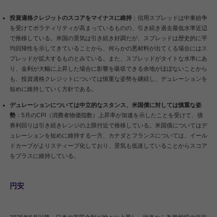
投資適格クレジットのスコアをマイナスに維持
：信用スプレッドは中東紛争
を受けてボラティリティが高まっているものの、引き続き過去最低水準近辺
で推移している。米国の景気は引き続き好調だが、スプレッドは歴史的に平
均回帰性を示してきていることから、何らかの悪材料が出てくる場合にはス
プレッドが拡大するものとみている。また、スプレッドがタイトな水準にあ
り、金利が大幅に上昇した場合に影響を吸収できる余地がほぼないことから
も、投資適格クレジットについては慎重な姿勢を継続し、デュレーションを
短めに維持していく方針である。
デュレーションについては中立的なスタンス、米国債に対しては慎重な姿
勢
：5月のCPI（消費者物価指数）上昇率が加速を示したことを受けて、債
券利回りは引き続きレンジの上限付近で推移している。米国債についてはデ
ュレーションを短めに維持する一方、カナダとフランスについては、イール
ドカーブがよりスティープ化しており、景気も低迷していることからスコア
をプラスに維持している。
円安