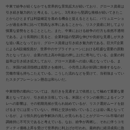
中東で紛争が続くなかでも世界的な景気拡大が続いており、グロース資産は
引き続き魅力的だと考える。しかし、3月末から堅調な推移が続いてきたこ
とからひとまずは利益確定を進める機会と捉えるとともに、バリュエーショ
ンが過去水準に比べて割高な水準にあることから、リスク資産に対してより
慎重な姿勢をとることとした。また、中東における紛争の行方も依然不透明
である。より長期的に見ると、企業利益の堅調な伸びや良好な見通しが大き
な追い風となっており、グロース資産は引き続き魅力的である。巨大IT企業
によるAI設備投資が、世界中のサプライチェーンにおける旺盛な需要の原動
力となっており、企業の売上高や利益の押し上げに寄与している。企業の利
益率は引き続き拡大しており、グロース資産への追い風となっている。ま
た、米国の経済指標は底堅さを維持し、小売売上高が好調に推移するなか、
労働市場も持ちこたえている。こうした流れなどを受けて、当初強まってい
たスタグフレーション懸念は和らいだ。
中東情勢の動向については、先行きを見通す上で依然として極めて重要な要
素となっており、引き続き注視している。米国とイランの衝突によるインフ
レへの影響は、その初期兆候が見られ始めているが、リスク選好ムードを妨
げるまでには至っていない。停戦と交渉が続いていることは追い風となって
いるが、より恒久的な紛争解決の兆しが見られることがグローバル市場の好
調維持に不可欠であると考えている。なお、紛争が再燃し、それに伴うコモ
ディティ価格上昇を受けて世界的に利上げが行われ、最終的に経済成長に急