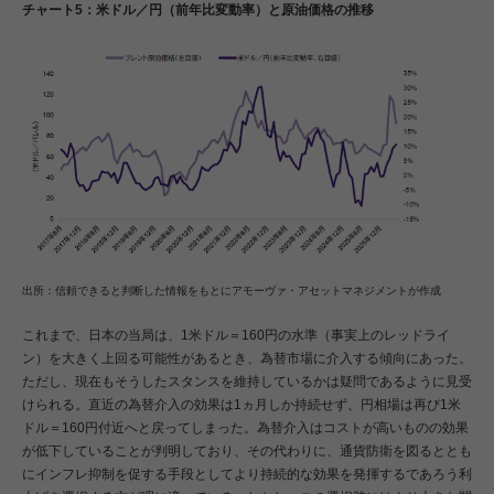
チャート5：米ドル／円（前年比変動率）と原油価格の推移
出所：信頼できると判断した情報をもとにアモーヴァ・アセットマネジメントが作成
これまで、日本の当局は、1米ドル＝160円の水準（事実上のレッドライ
ン）を大きく上回る可能性があるとき、為替市場に介入する傾向にあった。
ただし、現在もそうしたスタンスを維持しているかは疑問であるように見受
けられる。直近の為替介入の効果は1ヵ月しか持続せず、円相場は再び1米
ドル＝160円付近へと戻ってしまった。為替介入はコストが高いものの効果
が低下していることが判明しており、その代わりに、通貨防衛を図るととも
にインフレ抑制を促する手段としてより持続的な効果を発揮するであろう利