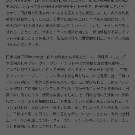
2025年6月以降、日本の実質金利が徐々に上昇し、従来から為替相場の決定
要因の1つとなってきた内外金利差が縮小する一方で、円安が進んでいたこ
とから、円は過小評価されているとも言えそうな状況にあった。内外金利差
縮小の原動力となったのは、市場で日銀の利上げサイクルの継続に加えて、
米国の利下げを織り込む動きが進んだことだった。しかし、そうした予想は
外れることとなった。米国とイランの衝突が始まり、原油価格が上昇しイン
フレが加速したことを受けて、足元の市場では世界的な利上げサイクルの織
り込みが進んでいる。
円相場は2025年の半ばに内外金利差から乖離した一方、興味深いことに日
本国内の10年ブレークイーブン・インフレ率との密接な連動性を維持し、
インフレ期待の高まりに伴って円安が進んできた（チャート4参照）。市場
がブレークイーブン・インフレ率の上昇を織り込んでいる背景には、日銀の
インフレ対応が市場の信認を得られていない点が挙げられる。日銀がインフ
レを抑制して長期的なインフレ期待を落ち着かせることができる場合は、円
高方向に働くだろう。状況を改善するためには、日銀も他の先進国の中央銀
行のように、より積極的に利上げを実施していく必要があるとみられる。そ
うしなければ、日銀は円を下落圧力に晒し続けてしまうリスクがある。しか
し、日銀は市場に先回りして動く意向を示していないことから、当社では利
上げペースが加速してブレークイーブン・インフレ率が低下し、円が下支え
される展開になるとは予想していない。