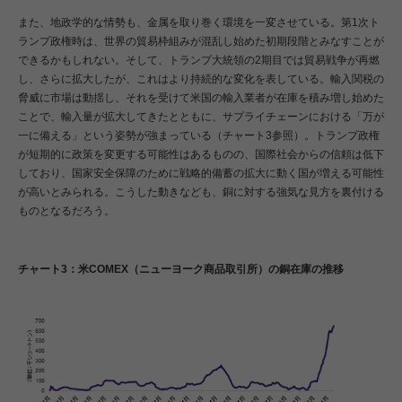
また、地政学的な情勢も、金属を取り巻く環境を一変させている。第1次ト
ランプ政権時は、世界の貿易枠組みが混乱し始めた初期段階とみなすことが
できるかもしれない。そして、トランプ大統領の2期目では貿易戦争が再燃
し、さらに拡大したが、これはより持続的な変化を表している。輸入関税の
脅威に市場は動揺し、それを受けて米国の輸入業者が在庫を積み増し始めた
ことで、輸入量が拡大してきたとともに、サプライチェーンにおける「万が
一に備える」という姿勢が強まっている（チャート3参照）。トランプ政権
が短期的に政策を変更する可能性はあるものの、国際社会からの信頼は低下
しており、国家安全保障のために戦略的備蓄の拡大に動く国が増える可能性
が高いとみられる。こうした動きなども、銅に対する強気な見方を裏付ける
ものとなるだろう。
チャート3：米COMEX（ニューヨーク商品取引所）の銅在庫の推移