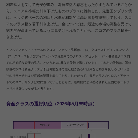
利差拡大を受けて円安が進み、為替差益の恩恵をもたらすとみていることか
ら、スコアを小幅に引き下げたもののプラスに維持した。先進国ソブリン債
は、ヘッジ後ベースの利回り水準が相対的に高い国を有望視しており、スコ
アのプラス幅を若干引き上げた。金については、最近の市場の調整を受けて
魅力的が高まっているように見受けられることから、スコアのプラス幅を引
き上げた。
＊マルチアセット・チームのクロス・アセット見解は、（1）グロース対ディフェンシブ、
（2）グロースおよびディフェンシブ資産内でのクロス・アセット、（3）各資産クラス内
での相対的な資産の見方、という3つの異なる段階で示しています。これらの段階は、選好
順位の水準は資産クラスが予想可能な形で似た動きあるいは異なる動きを見せるという当
社のリサーチおよび直感的認識を表しており、したがって、資産クラスのクロス・アセッ
トでのスコアリングは理に適っているとともに、最終的により熟考された堅固なポートフ
ォリオ構築につながると考えます。
資産クラスの選好順位（2026年5月末時点）