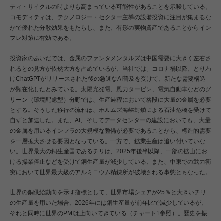
ティ・サイクルの時よりも高まっている可能性があることを示唆している。
コモディティは、テクノロジー・セクター主導の設備投資に注目が集まるな
かで優れた分散効果をもたらし、また、有形の実物資産であることからイン
フレ対策に有効である。
投資家のあいだでは、金属のファンダメンタルズは中国需要に大きく左右さ
れるとの見方が依然大方を占めているが、当社では、コロナ禍以降、とりわ
けChatGPTがリリースされた後の急速なAI普及を受けて、新たな需要構造
が顕在化したとみている。太陽光発電、風力タービン、電気自動車などのグ
リーン（環境配慮型）分野では、生産過程において格段に大量の金属を必要
とする。そうした移行の流れは、ホルムズ海峡封鎖による石油危機を受けて
自ずと加速した。また、AI、そしてデータセンターの建設においても、大量
の金属を用いるインフラの大規模な整備が必要であることから、構造的需要
を一層拡大させる要因となっている。一方で、鉱業生産は追い付いていな
い。世界最大の銅生産国であるチリは、2025年後半以降、一部の鉱山にお
ける操業停止などを受けて銅生産量が減少している。また、中東での武力衝
突において世界最大級のアルミニウム精錬所が破壊される事態ともなった。
世界の銅供給動向を示す指標として、世界市場シェアが25％と大きいチリ
の生産量を用いた場合、2026年には銅生産量が前年比で減少しているが、
それと同時に世界のPMIは上向いてきている（チャート1参照）。歴史を振