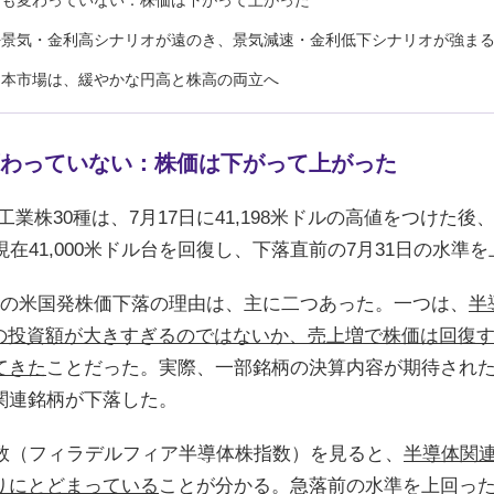
何も変わっていない：株価は下がって上がった
好景気・金利高シナリオが遠のき、景気減速・金利低下シナリオが強ま
日本市場は、緩やかな円高と株高の両立へ
わっていない：株価は下がって上がった
工業株30種は、7月17日に41,198米ドルの高値をつけた後、
現在41,000米ドル台を回復し、下落直前の7月31日の水準
旬の米国発株価下落の理由は、主に二つあった。一つは、
半
けの投資額が大きすぎるのではないか、売上増で株価は回復
てきた
ことだった。実際、一部銘柄の決算内容が期待され
関連銘柄が下落した。
指数（フィラデルフィア半導体株指数）を見ると、
半導体関
りにとどまっている
ことが分かる。急落前の水準を上回った