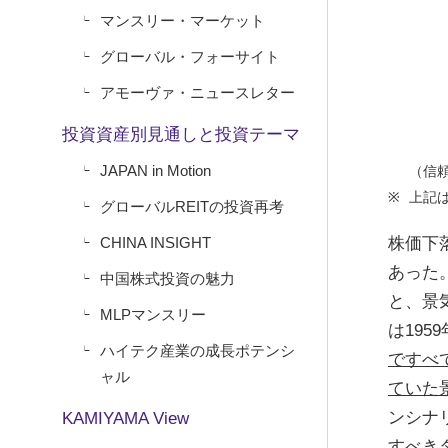
マンスリー・マーケット
グローバル・フォーサイト
アモーヴァ・ニュースレター
投資資産別見通しと投資テーマ
JAPAN in Motion
（信
上記
グローバルREITの投資再考
CHINA INSIGHT
株価下
あった
中国株式投資の魅力
と、景
MLPマンスリー
は19
ハイテク産業の成長ポテンシ
ですべ
ャル
ていた
ンシナ
KAMIYAMA View
すべき