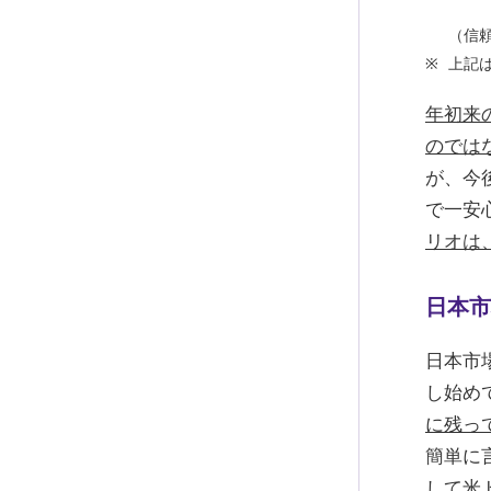
（信
上記
年初来
のでは
が、今
で一安
リオは
日本市
日本市
し始め
に残っ
簡単に
して
米