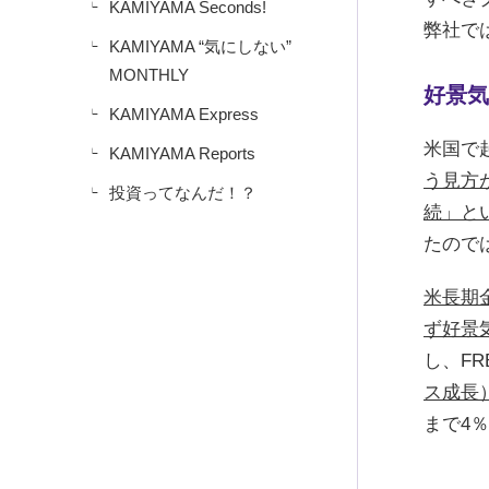
KAMIYAMA Seconds!
弊社では
KAMIYAMA “気にしない”
MONTHLY
好景気
KAMIYAMA Express
米国で
KAMIYAMA Reports
う見方
投資ってなんだ！？
続」と
たので
米長期
ず好景
し、F
ス成長
まで4