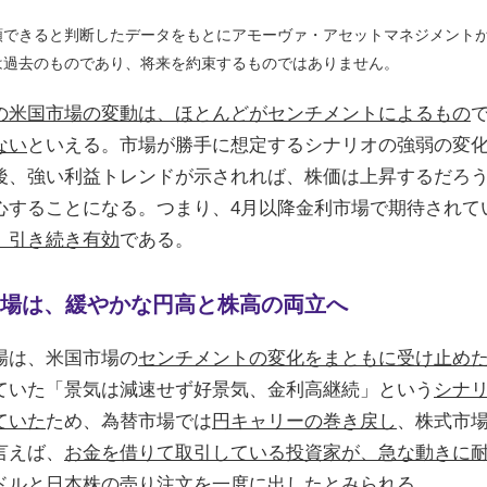
頼できると判断したデータをもとにアモーヴァ・アセットマネジメント
は過去のものであり、将来を約束するものではありません。
の米国市場の変動は、ほとんどがセンチメントによるもの
ない
といえる。市場が勝手に想定するシナリオの強弱の変
後、強い利益トレンドが示されれば、株価は上昇するだろ
心することになる。つまり、4月以降金利市場で期待されて
、引き続き有効
である。
場は、緩やかな円高と株高の両立へ
場は、米国市場の
センチメントの変化をまともに受け止め
ていた「景気は減速せず好景気、金利高継続」という
シナ
ていた
ため、為替市場では
円キャリーの巻き戻し
、株式市
言えば、
お金を借りて取引している投資家が、急な動きに
ドルと日本株の
売り注文を一度に出した
とみられる。