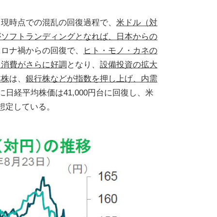
、現時点での混乱の回復過程で、
米ドル（対
がソフトランディングとなれば、日本からの
コロナ禍からの回復で、
ヒト・モノ・カネの
、消費がさらに好調
となり、
設備投資の拡大
本株
は、
銀行株などが指数を押し上げ、内需
に日経平均株価は41,000円台に回復し、米
と想定している。