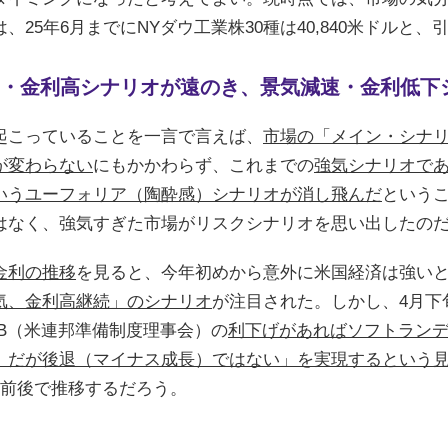
、25年6月までにNYダウ工業株30種は40,840米ドルと
・金利高シナリオが遠のき、景気減速・金利低下
起こっていることを一言で言えば、
市場の「メイン・シナ
が変わらない
にもかかわらず、これまでの
強気シナリオで
いうユーフォリア（陶酔感）シナリオが消し飛んだ
という
はなく、強気すぎた市場がリスクシナリオを思い出したの
金利の推移
を見ると、今年初めから意外に米国経済は強い
気、金利高継続」のシナリオ
が注目された。しかし、4月下
RB（米連邦準備制度理事会）の
利下げがあればソフトラン
）だが後退（マイナス成長）ではない」を実現するという
％前後で推移するだろう。