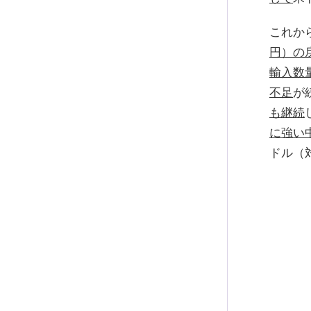
これか
円）の
輸入数
不足
が
も継続
に強い
ドル（