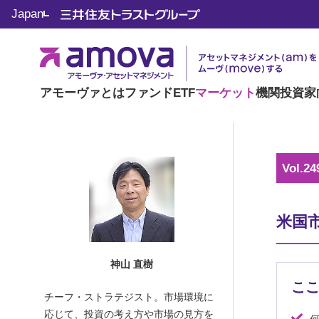
マーケット情報
Japan
KAMIYAMA Report
アモーヴァとは
ファンド
ETF
マーケット
機関投資家
Vol.24
米国
神山 直樹
こ
チーフ・ストラテジスト。市場環境に
応じて、投資の考え方や市場の見方を