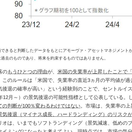
頼できると判断したデータをもとにアモーヴァ・アセットマネジメント
は過去のものであり、将来を約束するものではありません。
落の
もうひとつの理由
が、
米国の失業率が上昇したことで
。このルールは「米国で、失業率の直近3ヵ月の平均値が過去
気後退の確率が高い」という経験則のことで、セントルイ
59年12月～）の景気後退の可能性指標として公表している。
ての判断が100％変わるわけではない
。市場は、失業率の上
景気後退（マイナス成長、ハードランディング）のリスク
リオは、いまでもソフトランディング（景気減速、低めの
タイミングになったと考えてよい。現時点では、市場の気