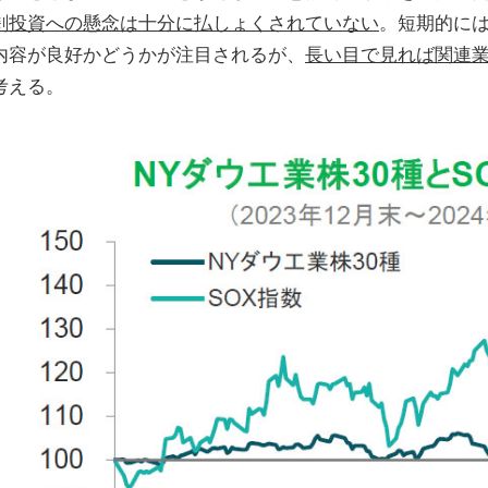
剰投資への懸念は十分に払しょくされていない
。短期的には
内容が良好かどうかが注目されるが、
長い目で見れば関連
考える。