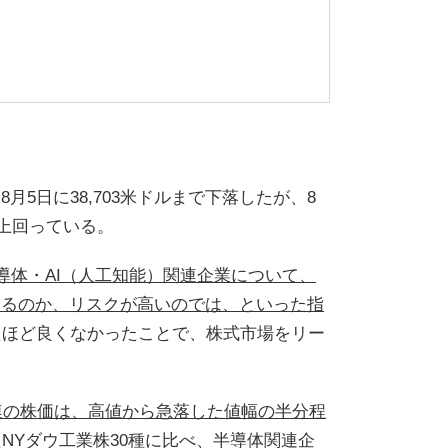
る
8月5日に38,703米ドルまで下落したが、8
を上回っている。
導体・AI（人工知能）関連企業について、
するのか、リスクが高いのでは、といった指
たほど良くなかったことで、株式市場をリー
連の株価は、高値から急落した値幅の半分程
NYダウ工業株30種に比べ、半導体関連企