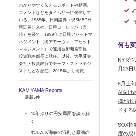
わかりやすく伝えるレポートや動画、
コメントなどをタイムリーに発信して
いる。1985年、日興證券（現SMBC日
興証券）入社。日興ヨーロッパ（当
時）を経て、1999年に日興アセットマ
ネジメント（現アモーヴァ・アセット
何も変
マネジメント）で運用技術開発部長・
投資戦略部長に就任。以後、大手証券
NYダウ
会社・投資銀行でチーフ・ストラテジ
月23日
ストなどを歴任。2015年より現職。
8月上
KAMIYAMA Reports
AI向
最新5件
摘が出
ドする
40年ぶりの円安局面を読み解
く
SOX
ホルムズ海峡の混乱と原油の
度の戻