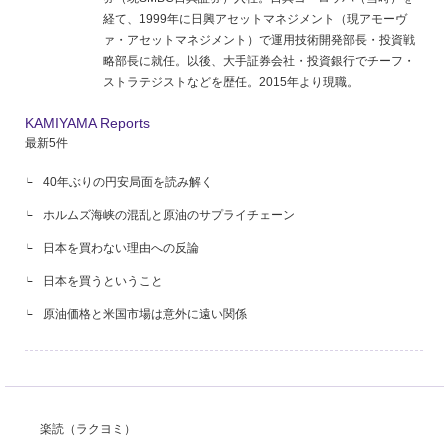
経て、1999年に日興アセットマネジメント（現アモーヴ
ァ・アセットマネジメント）で運用技術開発部長・投資戦
略部長に就任。以後、大手証券会社・投資銀行でチーフ・
ストラテジストなどを歴任。2015年より現職。
KAMIYAMA Reports
最新5件
40年ぶりの円安局面を読み解く
ホルムズ海峡の混乱と原油のサプライチェーン
日本を買わない理由への反論
日本を買うということ
原油価格と米国市場は意外に遠い関係
楽読（ラクヨミ）