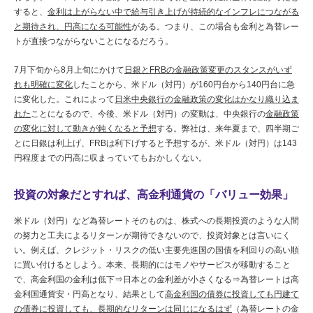
すると、
金利は上がらない中で給与引き上げが持続的なインフレにつながる
と期待され、円高になる可能性
がある。つまり、この場合も金利と為替レー
トが直接つながらないことになるだろう。
7月下旬から8月上旬にかけて
日銀とFRBの金融政策変更のスタンスがいず
れも明確に変化
したことから、米ドル（対円）が160円台から140円台に急
に変化した。これによって
日米中央銀行の金融政策の変化はかなり織り込ま
れた
ことになるので、今後、米ドル（対円）の変動は、中央銀行の
金融政策
の変化に対して動きが鈍くなると予想
する。弊社は、来年夏まで、四半期ご
とに日銀は利上げ、FRBは利下げすると予想するが、米ドル（対円）は143
円程度までの円高に収まっていてもおかしくない。
投資の対象だとすれば、高金利通貨の「バリュー効果」
米ドル（対円）など為替レートそのものは、株式への長期投資のような人間
の努力と工夫によるリターンが期待できないので、投資対象とは言いにく
い。例えば、クレジット・リスクの低い主要先進国の国債を利回りの高い順
に買い付けるとしよう。本来、長期的にはモノやサービスが移動すること
で、高金利国の金利は低下⇒日本との金利差が小さくなる⇒為替レートは高
金利国通貨安・円高となり、結果として
高金利国の債券に投資しても円建て
の債券に投資しても、長期的なリターンは同じになるはず
（為替レートの金