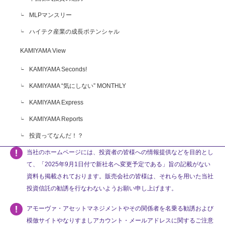
MLPマンスリー
ハイテク産業の成長ポテンシャル
KAMIYAMA View
KAMIYAMA Seconds!
KAMIYAMA “気にしない” MONTHLY
KAMIYAMA Express
KAMIYAMA Reports
投資ってなんだ！？
当社のホームページには、投資者の皆様への情報提供などを目的とし
て、「2025年9月1日付で新社名へ変更予定である」旨の記載がない
資料も掲載されております。販売会社の皆様は、それらを用いた当社
投資信託の勧誘を行なわないようお願い申し上げます。
アモーヴァ・アセットマネジメントやその関係者を名乗る勧誘および
模倣サイトやなりすましアカウント・メールアドレスに関するご注意