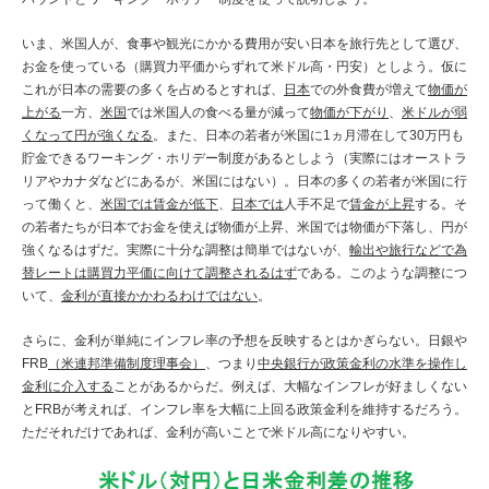
いま、米国人が、食事や観光にかかる費用が安い日本を旅行先として選び、
お金を使っている（購買力平価からずれて米ドル高・円安）としよう。仮に
これが日本の需要の多くを占めるとすれば、
日本
での外食費が増えて
物価が
上がる
一方、
米国
では米国人の食べる量が減って
物価が下がり
、
米ドルが弱
くなって円が強くなる
。また、日本の若者が米国に1ヵ月滞在して30万円も
貯金できるワーキング・ホリデー制度があるとしよう（実際にはオーストラ
リアやカナダなどにあるが、米国にはない）。日本の多くの若者が米国に行
って働くと、
米国では賃金が低下
、
日本では
人手不足で
賃金が上昇
する。そ
の若者たちが日本でお金を使えば物価が上昇、米国では物価が下落し、円が
強くなるはずだ。実際に十分な調整は簡単ではないが、
輸出や旅行などで為
替レートは購買力平価に向けて調整されるはず
である。このような調整につ
いて、
金利が直接かかわるわけではない
。
さらに、金利が単純にインフレ率の予想を反映するとはかぎらない。日銀や
FRB
（米連邦準備制度理事会）
、つまり
中央銀行が政策金利の水準を操作し
金利に介入する
ことがあるからだ。例えば、大幅なインフレが好ましくない
とFRBが考えれば、インフレ率を大幅に上回る政策金利を維持するだろう。
ただそれだけであれば、金利が高いことで米ドル高になりやすい。