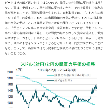
ピードはそれほど速いわけではないので、
物価の比が頻繁に変わるとは思え
ない
。実は、予想インフレ率が頻繁に変わるのだが、それを反映して金利水
準が変わることで、面倒な関係が生まれる。金利取引では、「
これからの米
ドル（対円）の変化＝これからの米国物価の変化の予想÷これからの日本物
価の変化の予想
」という購買力平価とは逆の関係になってしまうからであ
る。「予想インフレ率＝名目短期金利－実質金利」とすれば、予想インフレ
率の上昇で名目金利が上昇し、その通貨の魅力が増して資金が流入し、通貨
が増価する。つまり、日本の予想インフレ率が上がるほど米ドル安・円高方
向に、米国の予想インフレ率が上がるほど米ドル高・円安方向に動くことに
なる。こうして、為替水準はそう簡単には購買力平価に近づく方向には動か
ないことになる。