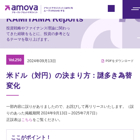
マーケット情報
Japan
メ
KAMIYAMA Reports
ニ
投資戦略やファイナンス理論に関わっ
ュ
てきた経験をもとに、投資の参考とな
るテーマを取り上げます。
ー
Vol.250
2024年09月13日
PDFをダウンロード
米ドル（対円）の決まり方：謎多き為替
変化
一部内容に誤りがありましたので、お詫びして再リリースいたします。（誤
りのあった掲載期間 2024年9月13日～2025年7月7日）
正誤表は
こちら
をご覧ください。
ここがポイント！