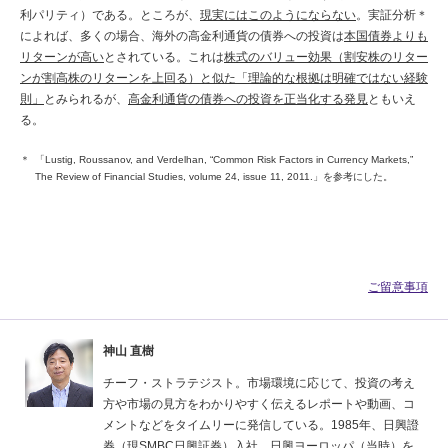
利パリティ）である。ところが、
現実にはこのようにならない
。実証分析＊
によれば、多くの場合、海外の高金利通貨の債券への投資は
本国債券よりも
リターンが高い
とされている。これは
株式のバリュー効果（割安株のリター
ンが割高株のリターンを上回る）と似た「理論的な根拠は明確ではない経験
則」
とみられるが、
高金利通貨の債券への投資を正当化する発見
ともいえ
る。
「Lustig, Roussanov, and Verdelhan, “Common Risk Factors in Currency Markets,”
The Review of Financial Studies, volume 24, issue 11, 2011.」を参考にした。
ご留意事項
神山 直樹
チーフ・ストラテジスト。市場環境に応じて、投資の考え
方や市場の見方をわかりやすく伝えるレポートや動画、コ
メントなどをタイムリーに発信している。1985年、日興證
券（現SMBC日興証券）入社。日興ヨーロッパ（当時）を