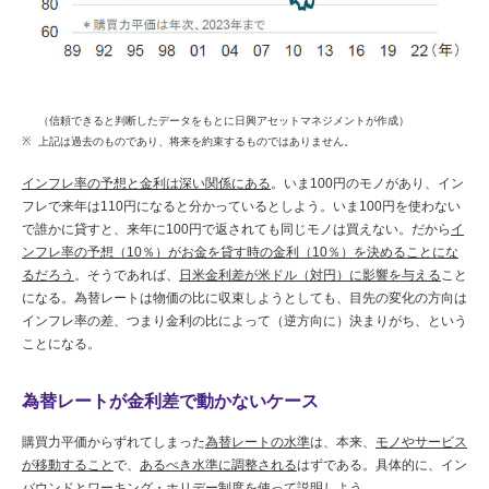
（信頼できると判断したデータをもとに日興アセットマネジメントが作成）
上記は過去のものであり、将来を約束するものではありません。
インフレ率の予想と金利は深い関係にある
。いま100円のモノがあり、イン
フレで来年は110円になると分かっているとしよう。いま100円を使わない
で誰かに貸すと、来年に100円で返されても同じモノは買えない。だから
イ
ンフレ率の予想（10％）がお金を貸す時の金利（10％）を決めることにな
るだろう
。そうであれば、
日米金利差が米ドル（対円）に影響を与える
こと
になる。為替レートは物価の比に収束しようとしても、目先の変化の方向は
インフレ率の差、つまり金利の比によって（逆方向に）決まりがち、という
ことになる。
為替レートが金利差で動かないケース
購買力平価からずれてしまった
為替レートの水準
は、本来、
モノやサービス
が移動すること
で、
あるべき水準に調整される
はずである。具体的に、イン
バウンドとワーキング・ホリデー制度を使って説明しよう。