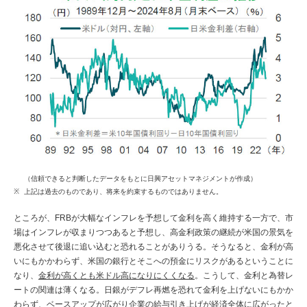
（信頼できると判断したデータをもとに日興アセットマネジメントが作成）
上記は過去のものであり、将来を約束するものではありません。
ところが、FRBが大幅なインフレを予想して金利を高く維持する一方で、市
場はインフレが収まりつつあると予想し、高金利政策の継続が米国の景気を
悪化させて後退に追い込むと恐れることがありうる。そうなると、金利が高
いにもかかわらず、米国の銀行とそこへの預金にリスクがあるということに
なり、
金利が高くとも米ドル高になりにくくなる
。こうして、金利と為替レ
ートの関連は薄くなる。日銀がデフレ再燃を恐れて金利を上げないにもかか
わらず、ベースアップが広がり企業の給与引き上げが経済全体に広がったと