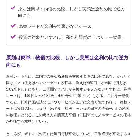
原則は簡単：物価の比較、しかし実態は金利の比で逆方
向にも
為替レートが金利差で動かないケース
投資の対象だとすれば、高金利通貨の「バリュー効果」
原則は簡単：物価の比較、しかし実態は金利の比で逆方
向にも
為替レートとは、二国間の異なる通貨を交換する時の比率である。まったく
同じモノ（例えばハンバーガー）が日本（例えば480円）と米国（例えば
5.69米ドル）にあり、二国間でこれしか交換するモノがないとすれば、為替
レートは、1米ドル＝84.36円（480円÷5.69米ドル）となる。これを一般化
すると、日米両国経済のモノやサービスが互いに交換可能であれば、
為替レ
ートは物価の比
、つまり「
米ドル（対円）＝いまの日本の物価÷いまの米国
の物価
」となる。この考え方を
購買力平価
（二国間のモノやサービスの価格
が均衡する水準）という。
ところが、米ドル（対円）は毎日毎秒変化している。日米経済が変化するス