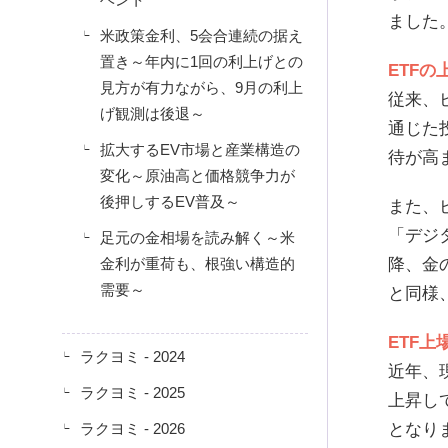
ました
米政策金利、5会合連続の据え
置き～年内に1回の利上げとの
ETF
見方が有力ながら、9月の利上
従来、
げ観測は後退～
通じた
拡大するEV市場と産業構造の
待が高
変化～原油高と価格競争力が
後押しするEV普及～
また、
「デジ
足元の金相場を読み解く～米
金利が重荷も、根強い構造的
降、金
需要～
と同様
ETF
ラクヨミ - 2024
近年、
ラクヨミ - 2025
上昇し
ラクヨミ - 2026
となり