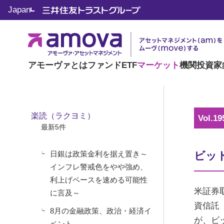
マーケット情報
Japan
楽読（ラクヨミ）
アモーヴァとは
ファンド
ETF
マーケット
機関投資家
楽読（ラクヨミ）
Vol.19
最新5件
日銀は政策金利を据え置き～
ビッ
インフレ警戒色をやや強め、
利上げペースを速める可能性
米証券
に言及～
資信託
8月の金融政策、政治・経済イ
が、ビ
ベント