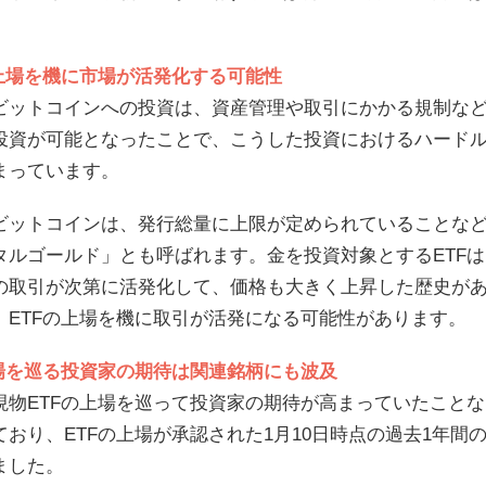
。
の上場を機に市場が活発化する可能性
ビットコインへの投資は、資産管理や取引にかかる規制など
投資が可能となったことで、こうした投資におけるハード
まっています。
ビットコインは、発行総量に上限が定められていることな
タルゴールド」とも呼ばれます。金を投資対象とするETFは
の取引が次第に活発化して、価格も大きく上昇した歴史が
、ETFの上場を機に取引が活発になる可能性があります。
上場を巡る投資家の期待は関連銘柄にも波及
現物ETFの上場を巡って投資家の期待が高まっていたこと
ており、ETFの上場が承認された1月10日時点の過去1年間
ました。