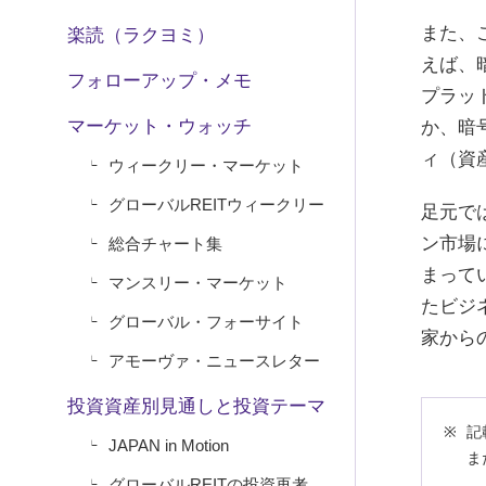
また、
楽読（ラクヨミ）
えば、
フォローアップ・メモ
プラッ
マーケット・ウォッチ
か、暗
ィ（資
ウィークリー・マーケット
グローバルREITウィークリー
足元で
ン市場
総合チャート集
まって
マンスリー・マーケット
たビジ
グローバル・フォーサイト
家から
アモーヴァ・ニュースレター
投資資産別見通しと投資テーマ
記
JAPAN in Motion
ま
グローバルREITの投資再考