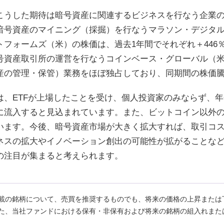
こうした期待は暗号資産に関連するビジネスを行なう企業
暗号資産のマイニング（採掘）を行なうマラソン・デジタ
トフォームズ（米）の株価は、過去1年間でそれぞれ＋446
号資産取引所の運営を行なうコインベース・グローバル（米
産の管理・保管）業務をほぼ独占しており、同期間の株価騰
は、ETFが上場したことを受け、個人投資家のみならず、
に流入すると見込まれています。また、ビットコイン以外の
います。今後、暗号資産市場が大きく拡大すれば、取引コ
ネスの拡大やイノベーション創出の可能性が拡がることな
の注目が集まると考えられます。
載の銘柄について、売買を推奨するものでも、将来の価格の上昇または
た、当社ファンドにおける保有・非保有および将来の銘柄の組入れまた