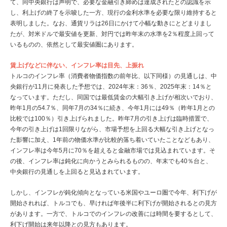
て、同中央銀行は声明で、必要な金融引き締めは達成されたとの認識を示
し、利上げの終了を示唆した一方、現行の金利水準を必要な限り維持すると
表明しました。なお、通貨リラは26日にかけて小幅な動きにとどまりまし
たが、対米ドルで最安値を更新、対円では昨年末の水準を2％程度上回って
いるものの、依然として最安値圏にあります。
賃上げなどに伴ない、インフレ率は目先、上振れ
トルコのインフレ率（消費者物価指数の前年比、以下同様）の見通しは、中
央銀行が11月に発表した予想では、2024年末：36％、2025年末：14％と
なっています。ただし、同国では最低賃金の大幅引き上げが相次いでおり、
昨年1月の54.7％、同年7月の34％に続き、今年1月には49％（昨年1月との
比較では100％）引き上げられました。昨年7月の引き上げは臨時措置で、
今年の引き上げは1回限りながら、市場予想を上回る大幅な引き上げとなっ
た影響に加え、1年前の物価水準が比較的落ち着いていたことなどもあり、
インフレ率は今年5月に70％を超えると金融市場では見込まれています。そ
の後、インフレ率は鈍化に向かうとみられるものの、年末でも40％台と、
中央銀行の見通しを上回ると見込まれています。
しかし、インフレが鈍化傾向となっている米国やユーロ圏で今年、利下げが
開始されれば、トルコでも、早ければ年後半に利下げが開始されるとの見方
があります。一方で、トルコでのインフレの改善には時間を要するとして、
利下げ開始は来年以降との見方もあります。