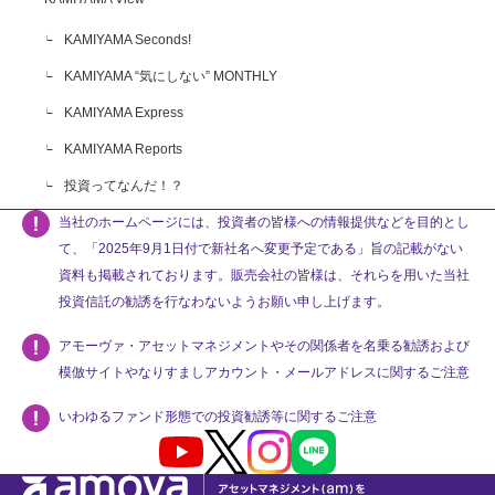
KAMIYAMA Seconds!
KAMIYAMA “気にしない” MONTHLY
KAMIYAMA Express
KAMIYAMA Reports
投資ってなんだ！？
当社のホームページには、投資者の皆様への情報提供などを目的とし
て、「2025年9月1日付で新社名へ変更予定である」旨の記載がない
資料も掲載されております。販売会社の皆様は、それらを用いた当社
投資信託の勧誘を行なわないようお願い申し上げます。
アモーヴァ・アセットマネジメントやその関係者を名乗る勧誘および
模倣サイトやなりすましアカウント・メールアドレスに関するご注意
いわゆるファンド形態での投資勧誘等に関するご注意
Youtube
X
Instagram
LINE