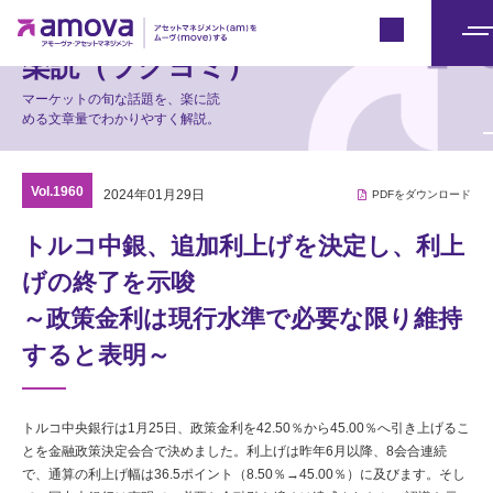
マーケット情報
Japan
メ
楽読（ラクヨミ）
ニ
マーケットの旬な話題を、楽に読
ュ
める文章量でわかりやすく解説。
ー
Vol.1960
2024年01月29日
PDFをダウンロード
トルコ中銀、追加利上げを決定し、利上
げの終了を示唆
～政策金利は現行水準で必要な限り維持
すると表明～
トルコ中央銀行は1月25日、政策金利を42.50％から45.00％へ引き上げるこ
とを金融政策決定会合で決めました。利上げは昨年6月以降、8会合連続
で、通算の利上げ幅は36.5ポイント（8.50％→45.00％）に及びます。そし