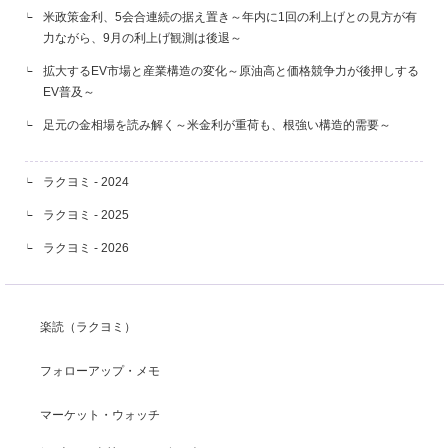
米政策金利、5会合連続の据え置き～年内に1回の利上げとの見方が有
力ながら、9月の利上げ観測は後退～
拡大するEV市場と産業構造の変化～原油高と価格競争力が後押しする
EV普及～
足元の金相場を読み解く～米金利が重荷も、根強い構造的需要～
ラクヨミ - 2024
ラクヨミ - 2025
ラクヨミ - 2026
楽読（ラクヨミ）
フォローアップ・メモ
マーケット・ウォッチ