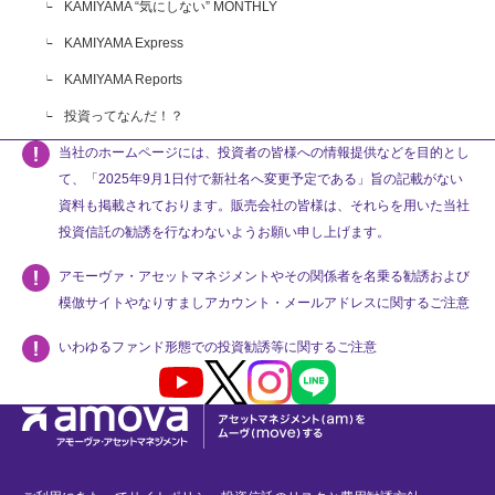
KAMIYAMA “気にしない” MONTHLY
KAMIYAMA Express
KAMIYAMA Reports
投資ってなんだ！？
当社のホームページには、投資者の皆様への情報提供などを目的とし
て、「2025年9月1日付で新社名へ変更予定である」旨の記載がない
資料も掲載されております。販売会社の皆様は、それらを用いた当社
投資信託の勧誘を行なわないようお願い申し上げます。
アモーヴァ・アセットマネジメントやその関係者を名乗る勧誘および
模倣サイトやなりすましアカウント・メールアドレスに関するご注意
いわゆるファンド形態での投資勧誘等に関するご注意
Youtube
X
Instagram
LINE