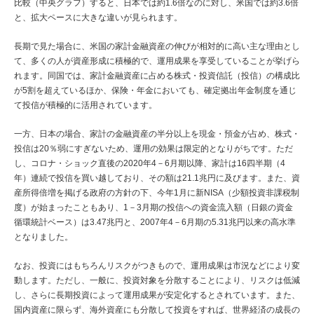
比較（中央グラフ）すると、日本では約1.6倍なのに対し、米国では約3.6倍
と、拡大ペースに大きな違いが見られます。
長期で見た場合に、米国の家計金融資産の伸びが相対的に高い主な理由とし
て、多くの人が資産形成に積極的で、運用成果を享受していることが挙げら
れます。同国では、家計金融資産に占める株式・投資信託（投信）の構成比
が5割を超えているほか、保険・年金においても、確定拠出年金制度を通じ
て投信が積極的に活用されています。
一方、日本の場合、家計の金融資産の半分以上を現金・預金が占め、株式・
投信は20％弱にすぎないため、運用の効果は限定的となりがちです。ただ
し、コロナ・ショック直後の2020年4－6月期以降、家計は16四半期（4
年）連続で投信を買い越しており、その額は21.1兆円に及びます。また、資
産所得倍増を掲げる政府の方針の下、今年1月に新NISA（少額投資非課税制
度）が始まったこともあり、1－3月期の投信への資金流入額（日銀の資金
循環統計ベース）は3.47兆円と、2007年4－6月期の5.31兆円以来の高水準
となりました。
なお、投資にはもちろんリスクがつきもので、運用成果は市況などにより変
動します。ただし、一般に、投資対象を分散することにより、リスクは低減
し、さらに長期投資によって運用成果が安定化するとされています。また、
国内資産に限らず、海外資産にも分散して投資をすれば、世界経済の成長の