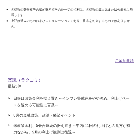
各指数の著作権等の知的財産権その他一切の権利は、各指数の算出元または公表元に帰
属します。
上記は過去のものおよびシミュレーションであり、将来を約束するものではありませ
ん。
ご留意事項
楽読（ラクヨミ）
最新5件
日銀は政策金利を据え置き～インフレ警戒色をやや強め、利上げペー
スを速める可能性に言及～
8月の金融政策、政治・経済イベント
米政策金利、5会合連続の据え置き～年内に1回の利上げとの見方が有
力ながら、9月の利上げ観測は後退～