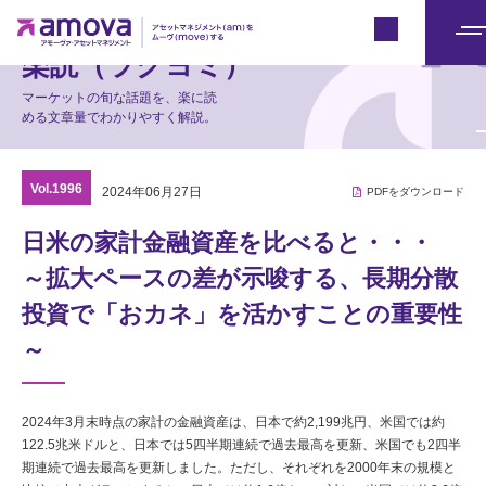
マーケット情報
Japan
メ
楽読（ラクヨミ）
ニ
マーケットの旬な話題を、楽に読
ュ
める文章量でわかりやすく解説。
ー
Vol.1996
2024年06月27日
PDFをダウンロード
日米の家計金融資産を比べると・・・
～拡大ペースの差が示唆する、長期分散
投資で「おカネ」を活かすことの重要性
～
2024年3月末時点の家計の金融資産は、日本で約2,199兆円、米国では約
122.5兆米ドルと、日本では5四半期連続で過去最高を更新、米国でも2四半
期連続で過去最高を更新しました。ただし、それぞれを2000年末の規模と