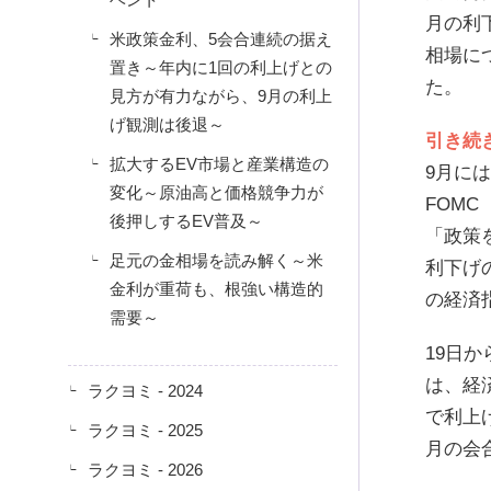
月の利
米政策金利、5会合連続の据え
相場に
置き～年内に1回の利上げとの
た。
見方が有力ながら、9月の利上
げ観測は後退～
引き続
拡大するEV市場と産業構造の
9月に
変化～原油高と価格競争力が
FOM
後押しするEV普及～
「政策
足元の金相場を読み解く～米
利下げ
金利が重荷も、根強い構造的
の経済
需要～
19日
は、経
ラクヨミ - 2024
で利上
ラクヨミ - 2025
月の会
ラクヨミ - 2026