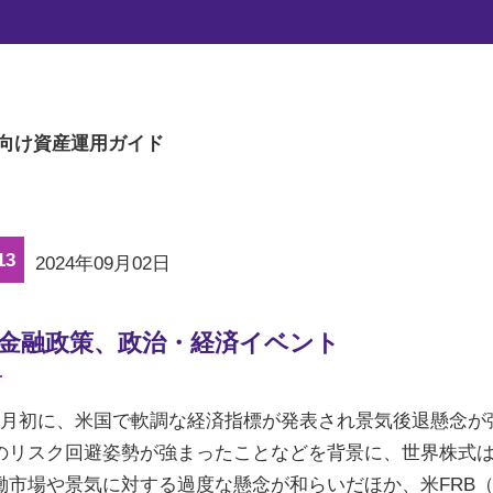
マーケットの旬な話題を、楽に読める文章量
向け
資産運用ガイド
13
2024年09月02日
の金融政策、政治・経済イベント
、月初に、米国で軟調な経済指標が発表され景気後退懸念が
のリスク回避姿勢が強まったことなどを背景に、世界株式
働市場や景気に対する過度な懸念が和らいだほか、米FRB