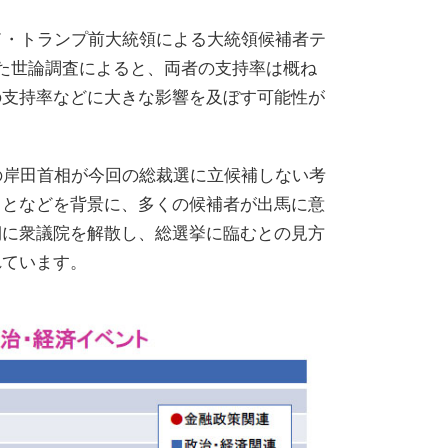
ド・トランプ前大統領による大統領候補者テ
た世論調査によると、両者の支持率は概ね
の支持率などに大きな影響を及ぼす可能性が
の岸田首相が今回の総裁選に立候補しない考
ことなどを背景に、多くの候補者が出馬に意
期に衆議院を解散し、総選挙に臨むとの見方
れています。