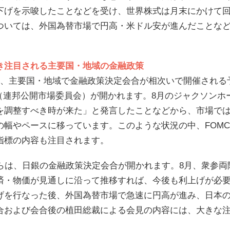
下げを示唆したことなどを受け、世界株式は月末にかけて
ついては、外国為替市場で円高・米ドル安が進んだことな
き注目される主要国・地域の金融政策
は、主要国・地域で金融政策決定会合が相次いで開催される
C（連邦公開市場委員会）が開かれます。8月のジャクソンホ
を調整すべき時が来た」と発言したことなどから、市場では
の幅やペースに移っています。このような状況の中、FOM
指標の内容も注目されます。
からは、日銀の金融政策決定会合が開かれます。8月、衆参
済・物価が見通しに沿って推移すれば、今後も利上げが必要
げを行なった後、外国為替市場で急速に円高が進み、日本の
合および会合後の植田総裁による会見の内容には、大きな