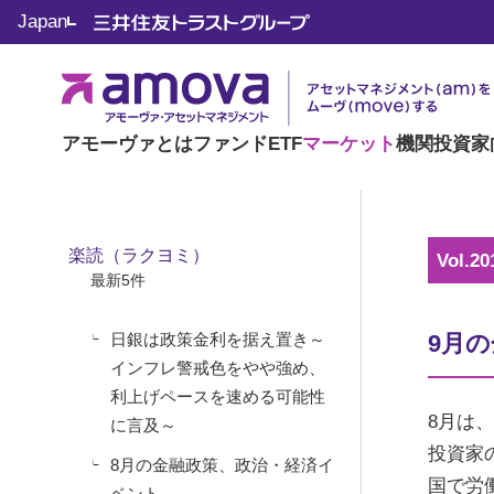
マーケット情報
Japan
楽読（ラクヨミ）
アモーヴァとは
ファンド
ETF
マーケット
機関投資家
楽読（ラクヨミ）
Vol.20
最新5件
日銀は政策金利を据え置き～
9月
インフレ警戒色をやや強め、
利上げペースを速める可能性
8月は
に言及～
投資家
8月の金融政策、政治・経済イ
国で労
ベント