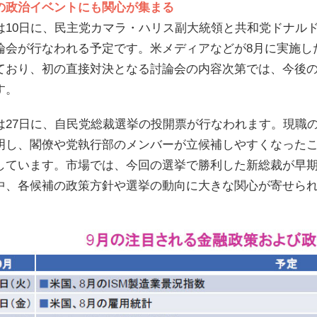
の政治イベントにも関心が集まる
は10日に、民主党カマラ・ハリス副大統領と共和党ドナル
論会が行なわれる予定です。米メディアなどが8月に実施し
ており、初の直接対決となる討論会の内容次第では、今後
す。
は27日に、自民党総裁選挙の投開票が行なわれます。現職
明し、閣僚や党執行部のメンバーが立候補しやすくなった
しています。市場では、今回の選挙で勝利した新総裁が早
中、各候補の政策方針や選挙の動向に大きな関心が寄せら